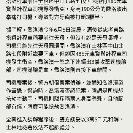
搭計程車前往
士林
區中山北路七段，因拒付485元車
資與計程車司機爆發衝突，身高190公分的喬洛濱出
拳痛打司機，導致對方牙齒被打斷3顆半。
據了解，喬洛濱今年6月5日清晨，酒後從忠孝東路
搭乘計程車稱要前往天母，但沒有說是天母哪裡，
司機只能先往天母圓環開，喬洛濱在
士林
區中山北
路七段附近説要下車，但卻因485元車資與計程車司
機發生衝突，喬洛濱一怒之下連續出3拳攻擊司機臉
部，司機滿臉是血，喬洛濱則直接下車離開。
司機報案後，警方朝傷害案偵辦，並通知喬洛濱製
作筆錄。警詢時，喬洛濱否認犯案，強調是司機想
搶劫才動手，司機則駁斥稱兩人身高懸殊，且他腳
部有傷，怎麼可能搶劫喬洛濱。
全案進入調解程序後，雙方談妥以3萬5千元和解，
士林
地檢署依法不起訴處分。