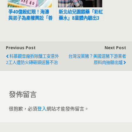
爭40億殺紅眼！海濤
新北幼兒園餵藥「彩虹
與弟子為產權興訟「善
藥水」8童體內驗出3
款」歸誰律師說話了
級毒品：其中1童是園
長兒
Previous Post
Next Post
科慕觀音廠拆除釀工安意外
台灣沒萊豬？美國混豬下游業者
2工人遭防火磚砸頭送醫不治
原料肉抽驗出爐
發佈留言
很抱歉，必須
登入
網站才能發佈留言。