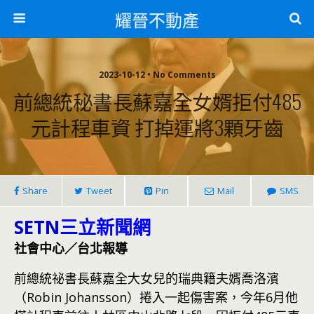
耀晉不動產
2023-10-12 • No Comments
前總統秘書長蘇嘉全女婿拒付485
元計程車資 打掉運將3顆牙齒
Share
Tweet
Pin
Mail
SMS
SETN
三立新聞網
社會中心／台北報導
前總統祕書長蘇嘉全大女兒的瑞典籍夫婿喬洛濱
（Robin Johansson）捲入一起傷害案，今年6月他