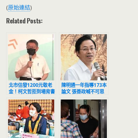
(
原始連結
)
Related Posts:
北市估發1200元敬老
陳明通一年指導173本
金！柯文哲拒到場背書
論文 張善政喊不可思
黃珊珊代打
議：天文數字