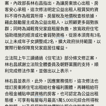
案，內政部長林右昌指出，為讓房東放心出租、房
客安心承租，這次修法明定公益出租人租賃契約資
料不得作為租賃所得、房屋稅及
地價
稅查核依據，
藉此鼓勵屋主成為公益出租人，以照顧更多弱勢族
群；同時為減輕育兒家庭租屋負擔，放寬政府住宅
協助措施的經濟或社會弱勢
資格
，從原本須育有3名
以上未成年子女調整成2名，擴大政府扶持範圍，以
實際行動保障育兒家庭居住權益。
立法院上午三讀通過《住宅法》部分條文修正案，
林右昌感謝立法院全體委員及朝野黨團的支持，順
利完成修法作業，並做出以上表示。
林右昌並表示，此外，因應實務情形，這次修法也
增訂房東將住宅出租給社會福利團體，再轉租給符
合租金補貼申請
資格
的房客，也可認定為公益出租
態樣，可享有每屋每月最高1萬5,000元綜合所得稅