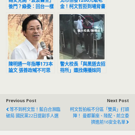
為女兒開「波波醫生」
北市估發1200元敬老
後門？綠委：回台一樣
金！柯文哲拒到場背書
要經過國家考試
黃珊珊代打
陳明通一年指導173本
警大校長「與黑道去招
論文 張善政喊不可思
待所」還找傳播妹同
議：天文數字
歡？畫面曝光了
Previous Post
Next Post
等不到柯文哲！藍白合瀕臨
柯文哲拍板不分區「雙黃」打頭
破局 國民黨22日提副手人選
陣！ 曼都董座、陸配、前立委
擠進前16安全名單