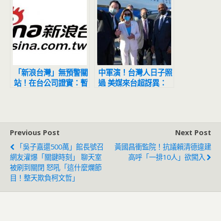
「新浪台灣」無預警關
中軍演！台灣人日子照
站！在台公司證實：暫
過 美媒來台超訝異：
停台灣市場營運
台北街頭超平靜
Previous Post
Next Post
「吳子嘉還500萬」館長號召
黃國昌衝監院！抗議賴清德違建
網友灌爆「關鍵時刻」 聊天室
高呼「一排10人」欲闖入
被刷到關閉 怒吼「這什麼爛節
目！整天欺負柯文哲」