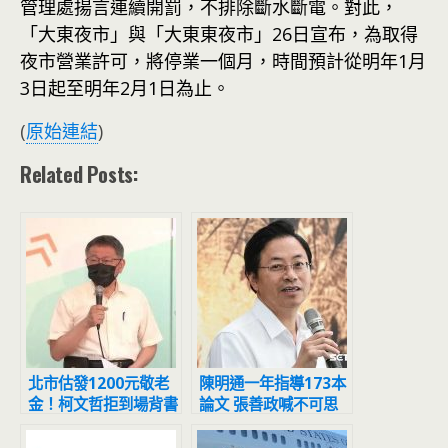
管理處揚言連續開罰，不排除斷水斷電。對此，
「大東夜市」與「大東東夜市」26日宣布，為取得
夜市營業許可，將停業一個月，時間預計從明年1月
3日起至明年2月1日為止。
(
原始連結
)
Related Posts:
北市估發1200元敬老
陳明通一年指導173本
金！柯文哲拒到場背書
論文 張善政喊不可思
黃珊珊代打
議：天文數字