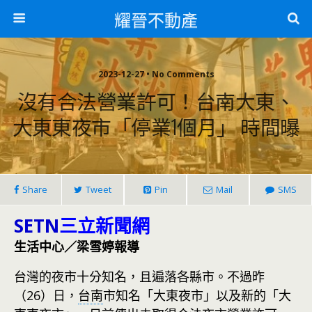
耀晉不動產
2023-12-27 • No Comments
沒有合法營業許可！台南大東、
大東東夜市「停業1個月」 時間曝
Share
Tweet
Pin
Mail
SMS
SETN
三立新聞網
生活中心／梁雪婷報導
台灣的夜市十分知名，且遍落各縣市。不過昨
（26）日，
台南
市知名「大東夜市」以及新的「大