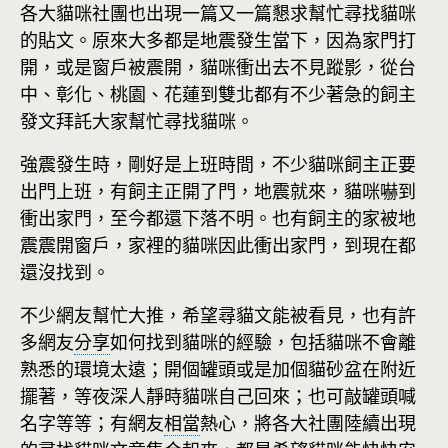
各大貓咪社團也出現一篇又一篇懇求幫忙尋找貓咪
的貼文。原來大多都是地震發生當下，因為家門打
開，或是窗戶被震開，貓咪衝出去不見蹤影，從台
中、彰化、桃園、花蓮到雙北都有不少著急的飼主
發文拜託大家幫忙尋找貓咪。
強震發生時，剛好是上班時間，不少貓咪飼主正要
出門上班，有飼主正開了門，地震就來，貓咪嚇到
衝出家門，至今都還下落不明。也有飼主的家被地
震震開窗戶，家裡的貓咪因此衝出家門，到現在都
還沒找到。
不少網友幫忙大推，希望尋貓文能被看見，也有許
多網友
分享
如何找到貓咪的經驗，包括貓咪不會離
熟悉的環境太遠；開個罐頭或是加個貓砂盆在附近
擺著，等夜深人靜時貓咪自己回來；也可敲罐頭喊
名字等等；有網友
相當
熱心，將各大社團陸續出現