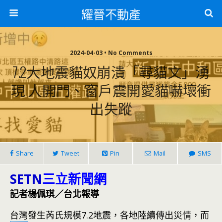
耀晉不動產
2024-04-03 • No Comments
7.2大地震貓奴崩潰「尋貓文」湧
現 人開門、窗戶震開愛貓嚇壞衝
出失蹤
Share
Tweet
Pin
Mail
SMS
SETN
三立新聞網
記者楊佩琪／台北報導
台灣
發生芮氏規模7.2地震，各地陸續傳出災情，而