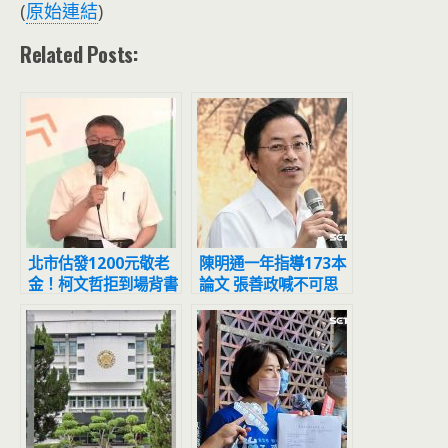
(
原始連結
)
Related Posts:
北市估發1200元敬老
陳明通一年指導173本
金！柯文哲拒到場背書
論文 張善政喊不可思
黃珊珊代打
議：天文數字