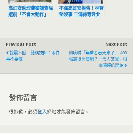
高虹安助理費案調查局
不滿高虹安挨告！林智
選前「不會大動作」
堅沒事 王鴻薇等赴北
新竹地檢獲告發已分案
檢告發竹科管理局
Previous Post
Next Post
餘震不斷… 結構技師：兩件
他嗨喊「無房者春天來了」 403
事不要做
強震後房價崩？一票人敲醒：根
本噴爆的開始
發佈留言
很抱歉，必須
登入
網站才能發佈留言。