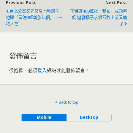
Previous Post
Next Post
台北公寓又老又臭也秒殺？
丁特砸400萬批「紫布」成功率
他曝「當晚4組斡旋比價」：一
低 遊戲橘子求償吞敗上訴又輸
堆人搶
了
發佈留言
很抱歉，必須
登入
網站才能發佈留言。
Back to top
Mobile
Desktop