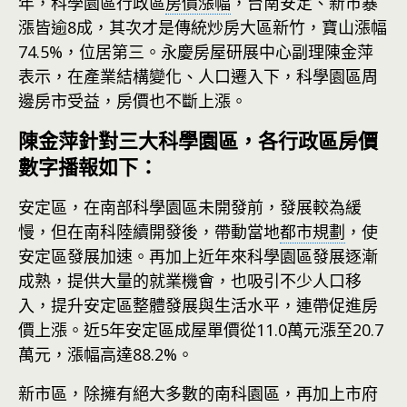
年，科學園區行政區
房價漲幅
，台南安定、新市暴
漲皆逾8成，其次才是傳統炒房大區新竹，寶山漲幅
74.5%，位居第三。永慶房屋研展中心副理陳金萍
表示，在產業結構變化、人口遷入下，科學園區周
邊房市受益，房價也不斷上漲。
陳金萍針對三大科學園區，各行政區房價
數字播報如下：
安定區，在南部科學園區未開發前，發展較為緩
慢，但在南科陸續開發後，帶動當地
都市規劃
，使
安定區發展加速。再加上近年來科學園區發展逐漸
成熟，提供大量的就業機會，也吸引不少人口移
入，提升安定區整體發展與生活水平，連帶促進房
價上漲。近5年安定區成屋單價從11.0萬元漲至20.7
萬元，漲幅高達88.2%。
新市區，除擁有絕大多數的南科園區，再加上市府