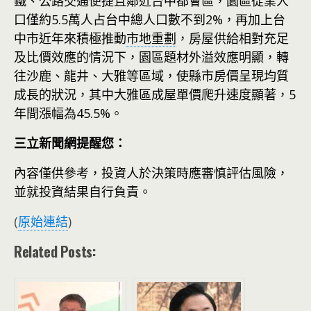
鐵、公路交通便捷且鄰近台中都會區，園區從業人
口僅約5.5萬人占台中總人口數不到2%，再加上台
中市近年來積極推動
市地重劃
，房屋供給相對充足
及比價效應的情況下，園區題材外溢效應明顯，轉
往沙鹿、龍井、大雅等區域，使縣市房價呈現均質
成長的狀況，其中大雅區成屋單價爬升速度顯著，5
年間漲幅為45.5%。
三立新聞網提醒您：
內容僅供參考，投資人於決策時應審慎評估風險，
並就投資結果自行負責。
(
原始連結
)
Related Posts: