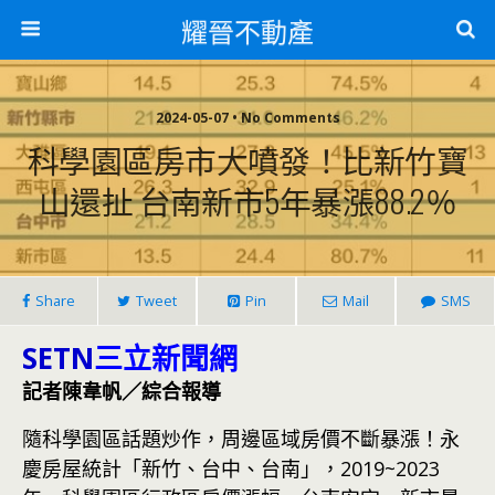
耀晉不動產
2024-05-07 • No Comments
科學園區房市大噴發！比新竹寶
山還扯 台南新市5年暴漲88.2％
Share
Tweet
Pin
Mail
SMS
SETN
三立新聞網
記者陳韋帆／綜合報導
隨科學園區話題炒作，周邊區域房價不斷暴漲！永
慶房屋統計「新竹、台中、台南」，2019~2023