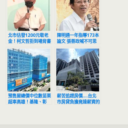
北市估發1200元敬老
陳明通一年指導173本
金！柯文哲拒到場背書
論文 張善政喊不可思
黃珊珊代打
議：天文數字
預售屋總價中位數苗栗
薪苦追趕房價….台北
超車高雄！基隆、彰
市房貸負擔竟達薪資的
化、台東預售房價也突
近1.5倍
破千萬大關