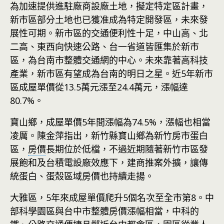
為加速提供進駐廠商設廠土地，擬定特定區計畫，
新市區部分土地也已獲准成為特定開發區，未來發
展性可期。新市區的交通便利性十足，中山高、北
二高、東西向快速公路、台一省道皆匯集於新市
區，為台南市整體交通網的中心。未來靠著高科技
產業，新市區有望成為台南的明日之星。近5年新市
區成屋單價從13.5萬元漲至24.4萬元，漲幅達
80.7%。
寶山鄉，成屋單價5年間漲幅為74.5%，漲幅也相當
凌厲。陳金萍指出，新竹縣寶山鄉為新竹房市蛋白
區，
房價
長期位於低檔，不過近期隨著新竹市區發
展飽和及台積電設廠效應下，建商推案外擴，讓傳
統蛋白、蛋殼區域房價也持續走揚。
大雅區，5年來成屋單價爬升5個名次至全市第8。中
部科學園區與台中市整體房價漲幅相當，中科的