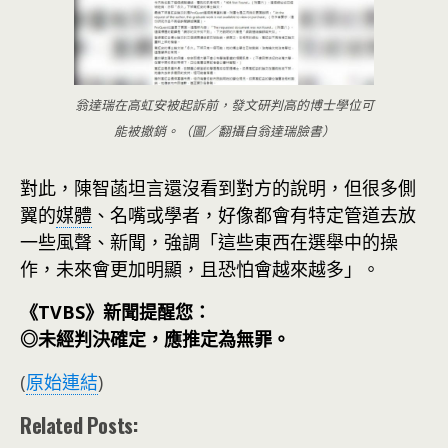
翁達瑞在高虹安被起訴前，發文研判高的博士學位可
能被撤銷。（圖／翻攝自翁達瑞臉書）
對此，陳智菡坦言還沒看到對方的說明，但很多側
翼的
媒體
、名嘴或學者，好像都會有特定管道去放
一些風聲、新聞，強調「這些東西在選舉中的操
作，未來會更加明顯，且恐怕會越來越多」。
《TVBS》新聞提醒您：
◎未經判決確定，應推定為無罪。
(
原始連結
)
Related Posts: