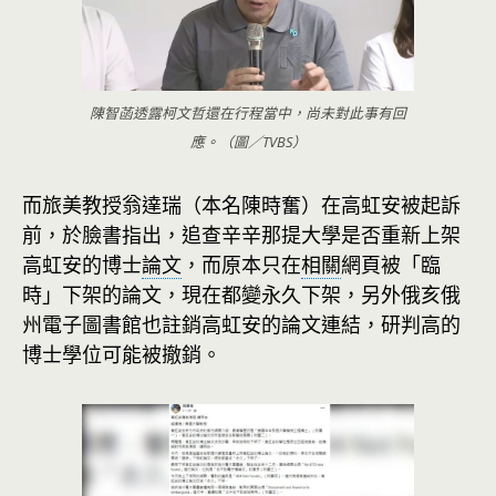
陳智菡透露柯文哲還在行程當中，尚未對此事有回
應。（圖／TVBS）
而旅美教授翁達瑞（本名陳時奮）在高虹安被起訴
前，於臉書指出，追查辛辛那提大學是否重新上架
高虹安的博士
論文
，而原本只在
相關
網頁被「臨
時」下架的論文，現在都變永久下架，另外俄亥俄
州電子圖書館也註銷高虹安的論文連結，研判高的
博士學位可能被撤銷。