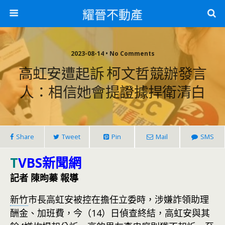
耀晉不動產
2023-08-14 • No Comments
高虹安遭起訴 柯文哲競辦發言
人：相信她會提證據捍衛清白
Share
Tweet
Pin
Mail
SMS
T
VBS新聞網
記者 陳昫蓁 報導
新竹
市長高虹安被控在擔任立委時，涉嫌詐領助理
酬金、加班費，今（14）日偵查終結，高虹安與其