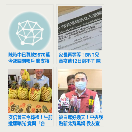
陳時中已募款9870萬
家長再等等！BNT兒
今起關閉帳戶 籲支持
童疫苗12日到不了 陳
者固票、催票
時中曝原因
安倍晉三今葬禮！生前
被白罵好幾天！中央誤
遺願曝光 竟與「台
貼新北背黑鍋 侯友宜
灣」有關
嘆氣吐心內話