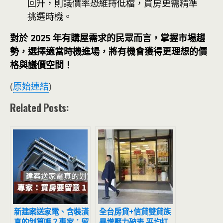
回升，則議價率恐維持低檔，買房更需精準
挑選時機。
對於 2025 年有購屋需求的民眾而言，掌握市場趨
勢，選擇適當時機進場，將有機會獲得更理想的價
格與議價空間！
(
原始連結
)
Related Posts:
新建案送家電、含裝潢
全台房貸+信貸雙貸族
真的划算嗎？專家：留
暴增壓力破表 平均扛