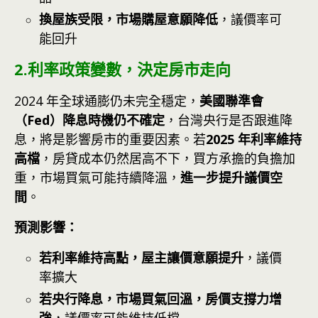
換屋族受限，市場購屋意願降低
，議價率可
能回升
2.
利率政策變數，決定房市走向
2024 年全球通膨仍未完全穩定，
美國聯準會
（Fed）降息時機仍不確定
，台灣央行是否跟進降
息，將是影響房市的重要因素。若
2025 年利率維持
高檔
，房貸成本仍然居高不下，買方承擔的負擔加
重，市場買氣可能持續降溫，
進一步提升議價空
間
。
預測影響：
若利率維持高點，屋主讓價意願提升
，議價
率擴大
若央行降息，市場買氣回溫，
房價
支撐力增
強
，議價率可能維持低檔