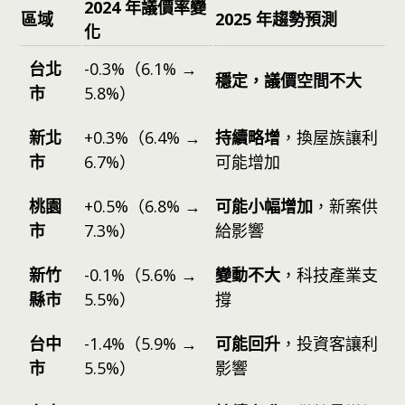
2024 年議價率變
區域
2025 年趨勢預測
化
台北
-0.3%（6.1% →
穩定，議價空間不大
市
5.8%）
新北
+0.3%（6.4% →
持續略增
，換屋族讓利
市
6.7%）
可能增加
桃園
+0.5%（6.8% →
可能小幅增加
，新案供
市
7.3%）
給影響
新竹
-0.1%（5.6% →
變動不大
，科技產業支
縣市
5.5%）
撐
台中
-1.4%（5.9% →
可能回升
，投資客讓利
市
5.5%）
影響