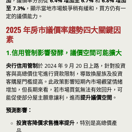
加
，議價率分別從
6.4% 增加至 6.7%
和
6.8% 增加
至 7.3%
，顯示當地市場競爭稍有緩和，買方仍有一
定的議價能力。
2025 年房市議價率趨勢四大關鍵因
素
1.信用管制影響發酵，議價空間可能擴大
央行信用管制
於 2024 年 9 月 20 日上路，針對投資
客與高總價住宅進行貸款限制，導致換屋族及投資
客購屋門檻提高。此政策影響短期內市場觀望情緒
增加，但長期來看，若市場買氣無法有效回升，可
能促使部分屋主願意讓利，進而
提升議價空間
。
預測影響：
投資客降價求售機率提升
，特別是高總價產
品