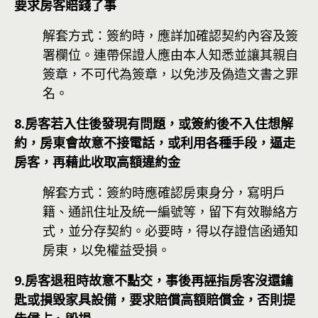
要求房客賠錢了事
解套方式：簽約時，應詳加確認契約內容及簽
署欄位。連帶保證人應由本人知悉並讓其親自
簽章，不可代為簽章，以免涉及偽造文書之罪
名。
8.房客若入住後發現有問題，或簽約後不入住想解
約，房東會故意不接電話，或利用各種手段，逼走
房客，再藉此收取高額違約金
解套方式：簽約時應確認房東身分，寫明戶
籍、通訊住址及統一編號等，留下有效聯絡方
式，並分存契約。必要時，得以存證信函通知
房東，以免權益受損。
9.房客退租時故意不點交，事後再誣指房客沒還鑰
匙或損毀家具設備，要求賠償高額賠償金，否則提