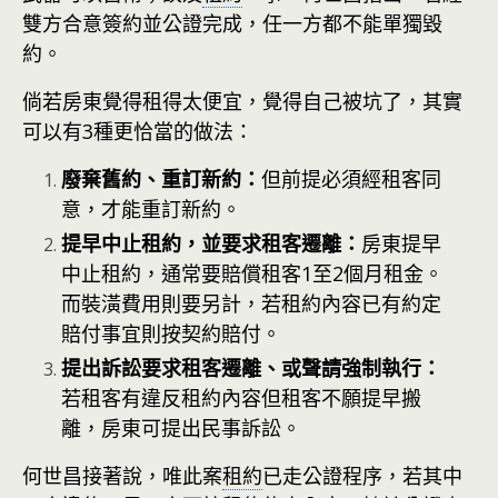
雙方合意簽約並公證完成，任一方都不能單獨毀
約。
倘若房東覺得租得太便宜，覺得自己被坑了，其實
可以有3種更恰當的做法：
廢棄舊約、重訂新約：
但前提必須經租客同
意，才能重訂新約。
提早中止租約，並要求租客遷離：
房東提早
中止租約，通常要賠償租客1至2個月租金。
而裝潢費用則要另計，若租約內容已有約定
賠付事宜則按契約賠付。
提出訴訟要求租客遷離、或聲請強制執行：
若租客有違反租約內容但租客不願提早搬
離，房東可提出民事訴訟。
何世昌接著說，唯此案
租約
已走公證程序，若其中