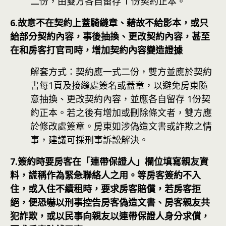
二份，由雙方各自留存 1 份契約正本。
6.故意不在契約上蓋騎縫章、藉故不給影本，或只
給部分契約內容，事後抽換、更改契約內容，甚至
在和房客打官司時，增加契約內容變造證據
解套方式：契約應一式二份，雙方並應於契約
書每1頁及接縫處簽名或蓋章，以避免房東隨
意抽換、更改契約內容，並應各自留存 1份契
約正本。若之後有增加或刪除條文者，雙方應
於修改處簽章。房東如涉偽造文書或詐欺之情
事，建議可採刑事訴訟解決。
7.簽約時要房客在「連帶保證人」欄位填寫親友資
料，謊稱作為緊急聯絡人之用。等房客簽約不入
住，或入住不續租時，要求房客賠償，若房客拒
絕，便恐嚇以刑事控告房客偽造文書、房客親友共
犯詐欺，或以民事向親友以連帶保證人身分求償，