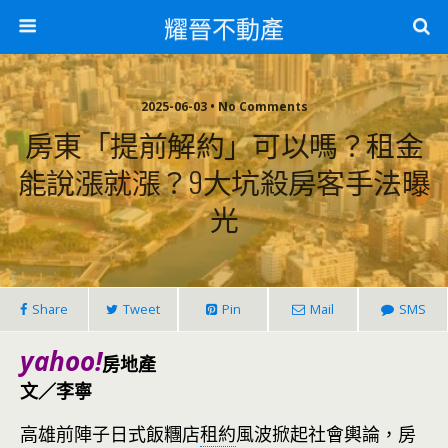
耀晉不動產
2025-06-03 • No Comments
房東「提前解約」可以嗎？租金
能說漲就漲？9大坑殺房客手法曝
光
Share
Tweet
Pin
Mail
SMS
yahoo!
房地產
文／李寧
高雄前陣子日式飯糰店
租約
風波掀起社會輿論，房