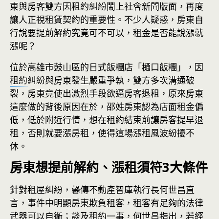
東與房客雙方因租約糾紛鬧上社會新聞版面，再度
讓人正視租賃契約的重要性。不少人疑惑，房東自
行說要提前解約究竟可不可以，租金是否能說漲就
漲呢？
位於高雄市鼓山區的日式飯糰店「樋口飯糰」，因
租約
糾紛與房東發生嚴重爭執，雙方多次溝通破
裂，房東竟使出激烈手段欲逼房客退租，原來房東
這麼做的背後原因在於，邵姓房東認為店面租金偏
低，低於附近行情，想在租約結束前讓房客提早退
租，否則就要漲房租，使得這場漲租風波紛擾不
休。
房東想提前解約、漲租須符3大條件
針對租屋糾紛，馨傳不動產智庫執行長何世昌直
言，事件中明顯房東欺負租客，租客有足夠的法律
武器可以自衛；談及
租約
一事，何世昌指出，若經