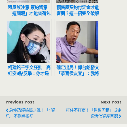
租屋族注意 簽約留意
預售屋契約付定金才能
「這關鍵」才能省荷包
審閱？這一招完全破解
柯建銘千字文狂批 高
確定出局！郭台銘發文
虹安4點反擊：你才是
「恭喜侯友宜」：我將
枉為如此資深的立法院
信守承諾支持他
總召
Previous Post
Next Post
房仲恐爆檢舉之亂！「1資
打住不打商！「售後回租」成企
訊」不刪將挨罰
業活化資產首選