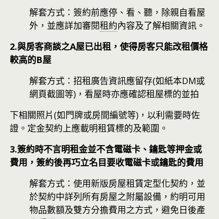
解套方式：簽約前應停、看、聽，除親自看屋
外，並應詳加審閱
租約
內容及了解相關資訊。
2.與房客商談之A屋已出租，使得房客只能改租價格
較高的B屋
解套方式：招租廣告資訊應留存(如紙本DM或
網頁截圖等)，看屋時亦應確認租屋標的並拍
下相關照片(如門牌或房間編號等)，以利需要時佐
證。定金契約上應載明租賃標的及範圍。
3.簽約時不言明租金並不含電磁卡、鑰匙等押金或
費用，簽約後再巧立名目要收電磁卡或鑰匙的費用
解套方式：使用新版房屋租賃定型化契約，並
於契約中詳列所有房屋之附屬設備，約明可用
物品數額及雙方分擔費用之方式，避免日後產