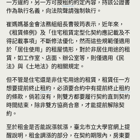
一方違約，另一方可按
租約
約定內容，持該公證書
作為執行名義，向法院聲請強制執行。
崔媽媽基金會法務組組長曹筱筠表示，近年來，
《租賃條例》及「住宅租賃定型化契約應記載及不
得記載事項」不斷修法優化，然而這些規範僅適用
於「居住使用」的租屋情形，對於非居住用途的租
賃，如工作室、店面、辦公室等，則僅適用《民
法》與《土地法》的相關規定。
但不管是住宅還是非住宅用途的租賃，租賃任一方
想要提前終止
租約
，必須要合約中有提前終止
租約
的條款，倘若沒有，則雙方都要履行契約直到契約
時間結束，除非雙方協商合意，才能提前解除契
約。
至於租金是否能說漲就漲，臺北市立大學官網上提
醒說明，租金調漲的部分，在契約期限內，房東要