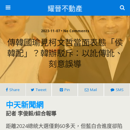
耀晉不動產
2023-11-07 • No Comments
傳韓國瑜見柯文哲當面表態「侯
韓配」？韓辦駁斥：以訛傳訛、
刻意誤導
Share
Tweet
Pin
Mail
SMS
中天新聞網
記者 李俊毅/綜合報導
距離2024總統大選僅剩60多天，但藍白合進度卻陷