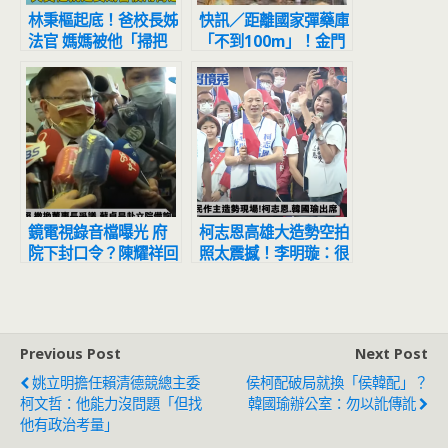
林秉樞起底！爸校長姊
快訊／距離國家彈藥庫
法官 媽媽被他「掃把
「不到100m」！金門
抽腿、剪刀戳身」
民間彈藥公司大火 黑
煙狂竄「爆炸聲猛響」
鏡電視錄音檔曝光 府
柯志恩高雄大造勢空拍
院下封口令？陳耀祥回
照太震撼！李明璇：很
應了
多人都醒了
Previous Post
Next Post
姚立明擔任賴清德競總主委
侯柯配破局就換「侯韓配」？
柯文哲：他能力沒問題「但找
韓國瑜辦公室：勿以訛傳訛
他有政治考量」