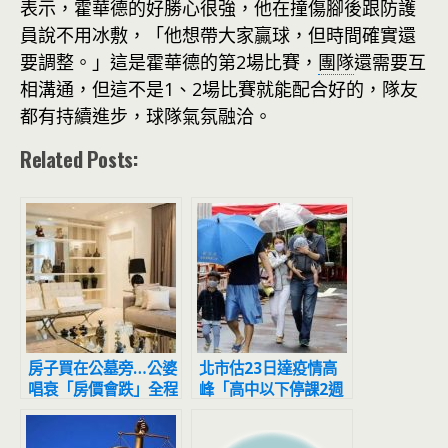
表示，霍華德的好勝心很強，他在撞傷腳後跟防護
員說不用冰敷，「他想帶大家贏球，但時間確實還
要調整。」這是霍華德的第2場比賽，
團隊
還需要互
相溝通，但這不是1、2場比賽就能配合好的，隊友
都有持續進步，球隊氣氛融洽。
Related Posts:
房子買在公墓旁…公婆
北市估23日達疫情高
唱衰「房價會跌」全程
峰「高中以下停課2週
擺臭臉 人妻怒噴：等
避難？」 雙北回應了
到都買不起