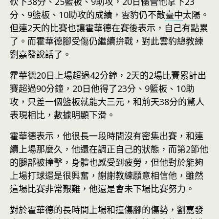
砍下38分、25籃板、9助攻，20日儘管他拿下23
分、9籃板、10助攻的成績，雲豹仍不敵
臺中
太陽。
但連2天的比賽也讓霍華德在賽後表示，自己有點累
了。而霍華德腳受傷仍繼續拚戰，對此雲豹總教練
劉嘉發說話了。
霍華德20日上場超過42分鐘，2天的2場比賽累計出
賽超過90分鐘，20日他得了23分、9籃板、10助
攻，只差一個籃板就能大三元，和前天38分的驚人
表現相比，數據明顯下滑。
霍華德表示，他很長一段時間沒有密集出賽，和連
續上場那麼久，他還在調正自己的狀態，而第2節他
的腿部被撞擊，身體也感受到疲勞，但他對於能夠
上場打球還是很興奮，謝謝教練願意相信他，雖然
這場比賽非常艱難，他還是會未下場比賽努力。
對於霍華德的長時間上場和撞傷腳的傷勢，劉嘉發