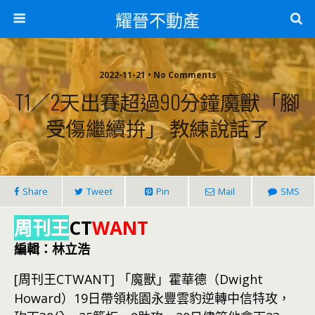
耀晉不動產
2022-11-21 • No Comments
T1／2天出賽超過90分鐘魔獸「腳
受傷繼續拚」 教練說話了
Share
Tweet
Pin
Mail
SMS
周刊王
CT
WANT
編輯：林立浩
[周刊王CTWANT] 「魔獸」霍華德（Dwight
Howard）19日帶領桃園永豐雲豹逆轉中信特攻，