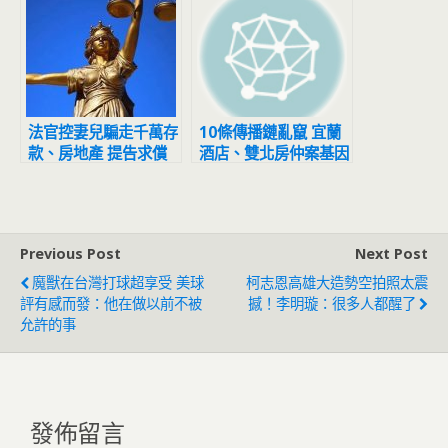
法官控妻兒騙走千萬存
10條傳播鏈亂竄 宜蘭
款、房地產 提告求償
酒店、雙北房仲案基因
遭打臉敗訴
定序不同
Previous Post
Next Post
魔獸在台灣打球超享受 美球
柯志恩高雄大造勢空拍照太震
評有感而發：他在做以前不被
撼！李明璇：很多人都醒了
允許的事
發佈留言