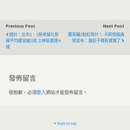
者固票、催票
變小組速搶修
Previous Post
Next Post
統計：北市2、3房老屋比新
驚喜曬2粉紅照片！ 卡莉怪妞搞
屋平均便宜逾2成 士林區更達4
怪宣布：我肚子裡有寶寶了
成
發佈留言
很抱歉，必須
登入
網站才能發佈留言。
Back to top