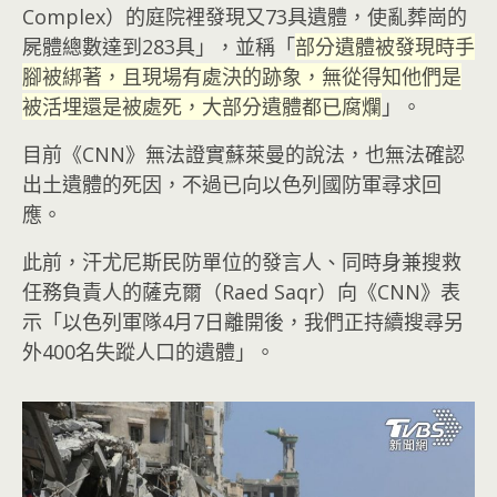
Complex）的庭院裡發現又73具遺體，使亂葬崗的
屍體總數達到283具」，並稱「
部分遺體被發現時手
腳被綁著，且現場有處決的跡象，無從得知他們是
被活埋還是被處死，大部分遺體都已腐爛
」。
目前《CNN》無法證實蘇萊曼的說法，也無法確認
出土遺體的死因，不過已向以色列國防軍尋求回
應。
此前，汗尤尼斯民防單位的發言人、同時身兼搜救
任務負責人的薩克爾（Raed Saqr）向《CNN》表
示「以色列軍隊4月7日離開後，我們正持續搜尋另
外400名失蹤人口的遺體」。