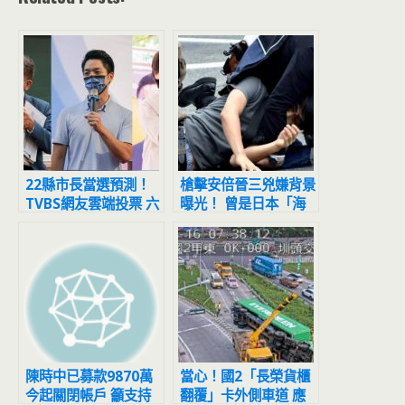
22縣市長當選預測！
槍擊安倍晉三兇嫌背景
TVBS網友雲端投票 六
曝光！ 曾是日本「海
都勝者曝光
上自衛隊員」
陳時中已募款9870萬
當心！國2「長榮貨櫃
今起關閉帳戶 籲支持
翻覆」卡外側車道 應