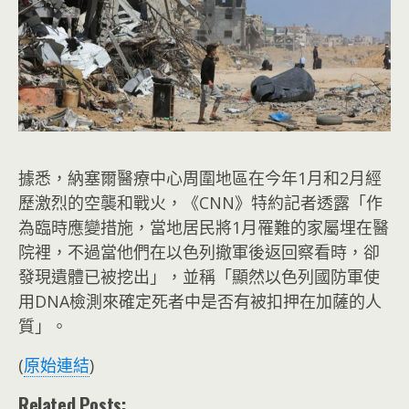
據悉，納塞爾醫療中心周圍地區在今年1月和2月經
歷激烈的空襲和戰火，《CNN》特約記者透露「作
為臨時應變措施，當地居民將1月罹難的家屬埋在醫
院裡，不過當他們在以色列撤軍後返回察看時，卻
發現遺體已被挖出」，並稱「顯然以色列國防軍使
用DNA檢測來確定死者中是否有被扣押在加薩的人
質」。
(
原始連結
)
Related Posts: