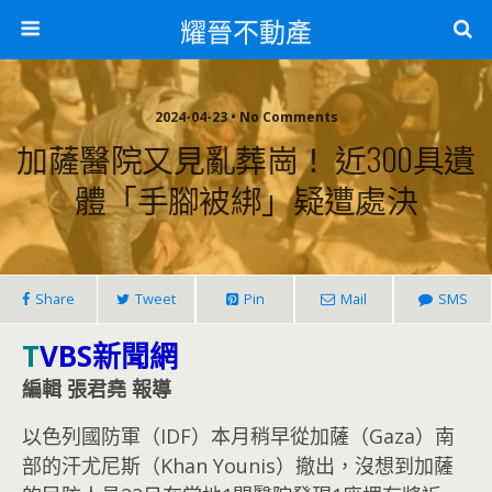
耀晉不動產
2024-04-23 • No Comments
加薩醫院又見亂葬崗！ 近300具遺
體「手腳被綁」疑遭處決
Share
Tweet
Pin
Mail
SMS
T
VBS新聞網
編輯 張君堯 報導
以色列國防軍（IDF）本月稍早從加薩（Gaza）南
部的汗尤尼斯（Khan Younis）撤出，沒想到加薩