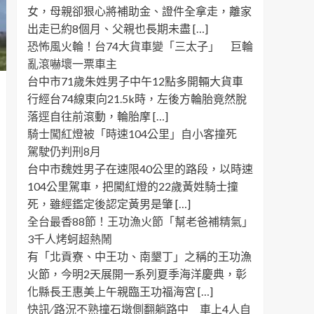
女，母親卻狠心將補助金、證件全拿走，離家
出走已約8個月、父親也長期未盡 […]
恐怖風火輪！台74大貨車變「三太子」 巨輪
亂滾嚇壞一票車主
台中市71歲朱姓男子中午12點多開輛大貨車
行經台74線東向21.5k時，左後方輪胎竟然脫
落逕自往前滾動，輪胎摩 […]
騎士闖紅燈被「時速104公里」自小客撞死
駕駛仍判刑8月
台中市魏姓男子在速限40公里的路段，以時速
104公里駕車，把闖紅燈的22歲黃姓騎士撞
死，雖經鑑定後認定黃男是肇 […]
全台最香88節！王功漁火節「幫老爸補精氣」
3千人烤蚵超熱鬧
有「北貢寮、中王功、南墾丁」之稱的王功漁
火節，今明2天展開一系列夏季海洋慶典，彰
化縣長王惠美上午親臨王功福海宮 […]
快訊 ∕ 路況不熟撞石墩側翻躺路中 車上4人自