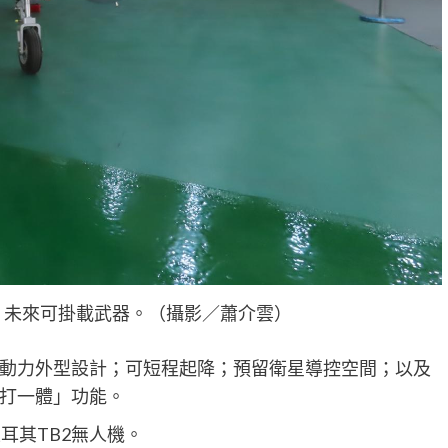
，未來可掛載武器。（攝影／蕭介雲）
動力外型設計；可短程起降；預留衛星導控空間；以及
打一體」功能。
耳其TB2無人機。