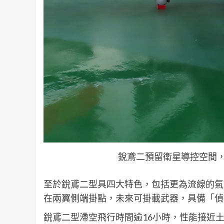
銳鳶二預留衛星導控空間
至於銳鳶二型具四大特色，包括更為流線的氣
在兩翼側端掛點，未來可掛載武器，具備「偵
銳鳶二型滯空飛行時間逾16小時，性能接近土