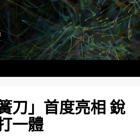
地
簧刀」首度亮相 銳
打一體