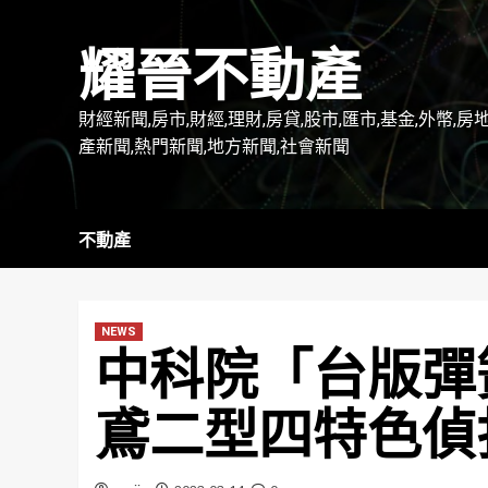
Skip
to
耀晉不動產
content
財經新聞,房市,財經,理財,房貸,股市,匯市,基金,外幣,房
產新聞,熱門新聞,地方新聞,社會新聞
不動產
NEWS
中科院「台版彈
鳶二型四特色偵