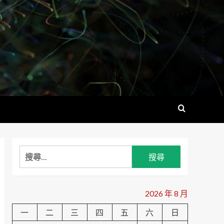
搜
尋
關
鍵
2026 年 8 月
字:
一
二
三
四
五
六
日