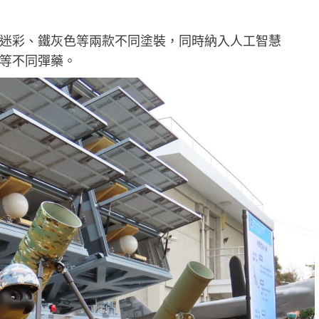
迷彩、鐵灰色等兩款不同塗裝，同時納入人工智慧
彈等不同彈藥。