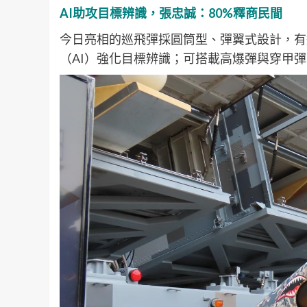
AI助攻目標辨識，張忠誠：80%釋商民間
今日亮相的巡飛彈採圓筒型、彈翼式設計，有
（AI）強化目標辨識；可搭載高爆彈與穿甲