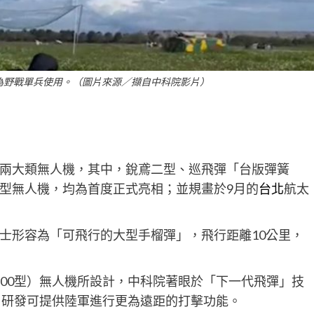
為野戰單兵使用。（圖片來源／擷自中科院影片）
兩大類無人機，其中，銳鳶二型、巡飛彈「台版彈簧
型無人機，均為首度正式亮相；並規畫於9月的
台北
航太
士形容為「可飛行的大型手榴彈」，飛行距離10公里，
de 300型）無人機所設計，中科院著眼於「下一代飛彈」技
型精進，研發可提供陸軍進行更為遠距的打擊功能。