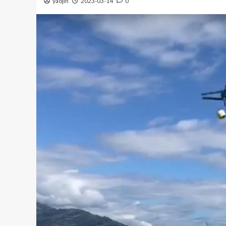
yaojin
2023-03-14
0