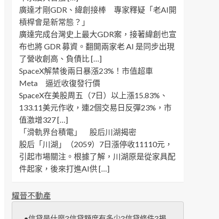
廣達才剛GDR、緯創接棒 專家釋疑「老AI開
槓桿會是新常態？」
廣達完成台灣史上最大GDR案，接著緯創也宣
布也將 GDR 募資。翻開兩家老 AI 是同步出現
了營收創高、負債比 […]
SpaceX解禁後兩日暴漲23%！市值超車
Meta 逼近收復發行價
SpaceX在美股周五（7日）以上漲15.83%、
133.11美元作收，連2個交易日反彈23%，市
值激增327 […]
「滑軌界台積電」 股后川湖揭密
股后「川湖」（2059）7日漲停收11110元，
引起市場關注。根據了解，川湖原是從家具配
件起家，後來打進AI供 […]
耀晉不動產