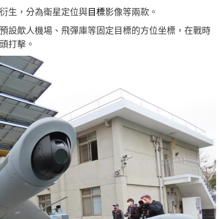
衍生，分為衛星定位與
目標
影像等兩款。
預設歒人機場、飛彈庫等固定目標的方位坐標，在戰時
頭打擊。