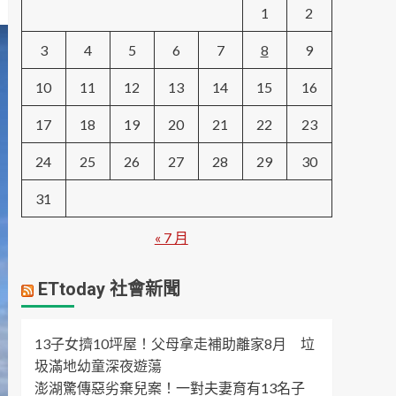
1
2
3
4
5
6
7
8
9
10
11
12
13
14
15
16
17
18
19
20
21
22
23
24
25
26
27
28
29
30
31
« 7 月
ETtoday 社會新聞
13子女擠10坪屋！父母拿走補助離家8月 垃
圾滿地幼童深夜遊蕩
澎湖驚傳惡劣棄兒案！一對夫妻育有13名子