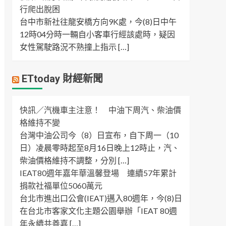
行爬出脫困
台中市新社往龍安橋方向9K處，今(8)日中午
12時04分時一輛自小客車行經該處時，疑因
女性駕駛路況不熟撞上指示 […]
ETtoday 財經新聞
快訊／汽機車主注意！ 中油下周汽、柴油價
格維持不變
台灣中油公司今（8）日宣布，自下周一（10
日）凌晨零時起至8月16日晚上12時止，汽、
柴油價格維持不調整，分別 […]
IEAT80週年嘉年華溫馨登場 連續57年累計
捐款社福單位5060萬元
台北市進出口公會(IEAT)邁入80週年，今(8)日
在台北市客家文化主題公園舉辦「IEAT 80週
年永續共善嘉 […]