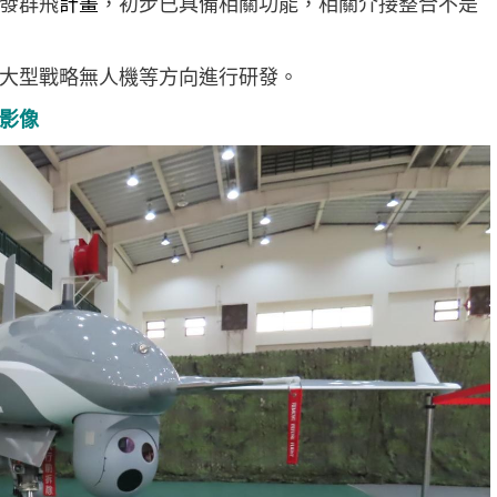
發群飛
計畫
，初步已具備相關功能，相關介接整合不是
大型戰略無人機等方向進行研發。
影像