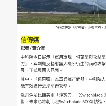
中科院研製「巡飛彈」公開亮相，
信傳媒
記者 / 蕭介雲
中科院今日展示「軍用軍規」偵蒐型與攻擊型
刀」，與劍翔反輻射無人機所衍生的兩款攻擊
展，正式與國人見面。
其中，「巡飛彈」為單兵攜行武器，中科院人
能有效進行近岸防衛攻擊。
巡飛彈是比照美軍「彈簧刀」（Switchbla
術，未來也將朝比照Switchblade 600