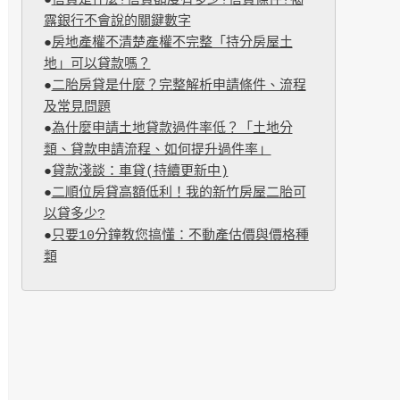
●
信貸是什麼?信貸額度有多少?信貸條件?揭
露銀行不會說的關鍵數字
●
房地產權不清楚產權不完整「持分房屋土
地」可以貸款嗎？
●
二胎房貸是什麼？完整解析申請條件、流程
及常見問題
●
為什麼申請土地貸款過件率低？「土地分
類、貸款申請流程、如何提升過件率」
●
貸款淺談：車貸(持續更新中)
●
二順位房貸高額低利！我的新竹房屋二胎可
以貸多少?
●
只要10分鐘教您搞懂：不動產估價與價格種
類