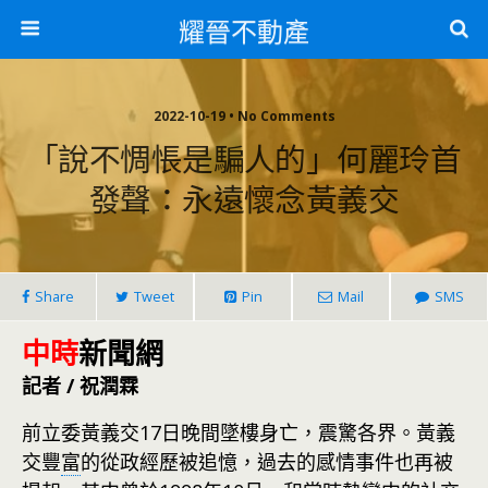
耀晉不動產
2022-10-19 • No Comments
「說不惆悵是騙人的」何麗玲首
發聲：永遠懷念黃義交
Share
Tweet
Pin
Mail
SMS
中時
新聞網
記者 / 祝潤霖
前立委黃義交17日晚間墜樓身亡，震驚各界。黃義
交豐
富
的從政經歷被追憶，過去的感情事件也再被