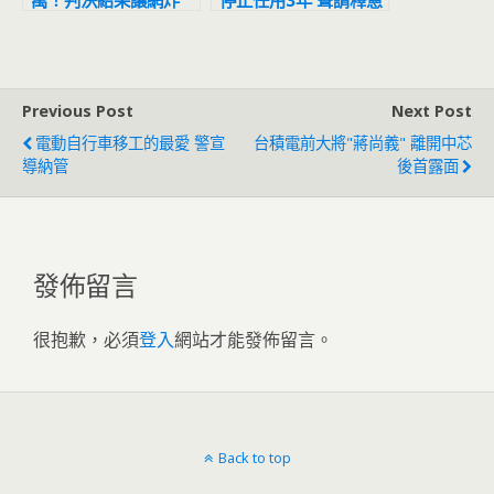
萬！判決結果讓網炸
停止任用3年 聲請釋憲
鍋：官逼民反
結果出爐
Previous Post
Next Post
電動自行車移工的最愛 警宣
台積電前大將"蔣尚義" 離開中芯
導納管
後首露面
發佈留言
很抱歉，必須
登入
網站才能發佈留言。
Back to top