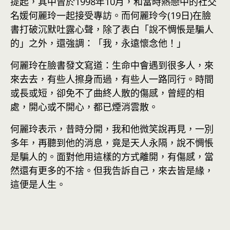
提起，其中曾於1998年10月，和當時熱戀中的社交
名媛何麗玲一起接受專訪。而何麗玲今(19日)在臉
書打破沉默吐露心聲，除了表白「說不惆悵是騙人
的」之外，還強調：「我，永遠懷念他！」
何麗玲在臉書發文寫道：生命中會遇到很多人，來
來去去，有些人擦身而過，有些人一路同行。時間
或長或短，卻免不了曲終人散的傷感，曾經的相
處，開心或不開心，都已煙消雲散。
何麗玲表示，昔時分開，我和他微笑說再見，一別
多年，再聽到他的消息，竟是天人永隔，說不惆悵
是騙人的。面對他用這樣的方式離開，有傷感，當
然還有更多的不捨。但我告訴自己，來去皆是緣，
這便是人生。