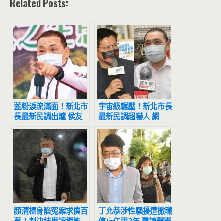
Related Posts:
藍粉淚流滿面！新北市
宇宙級輾壓！新北市長
長最新民調出爐 侯友
最新民調超嚇人 網
宜超震撼
驚：滅亡計畫開始
顏清標身陷冤案求償百
丁允恭涉性騷擾遭撤職