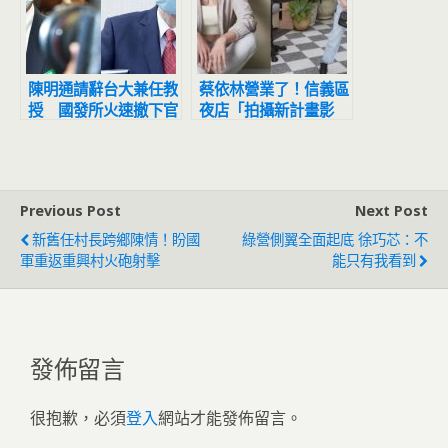
陳明通請辭台大兼任教
蔡依林營業了！信義區
授 國發所火速撤下官
夜店「拍攝新計畫影
網資料
片」網友目擊驚：本人
正到翻掉
Previous Post
Next Post
新舊任村長跨鄉陳情！盼國
綠營側翼全面起底 徐巧芯：不
軍重返重興村火砲射擊
能只有我看到
發佈留言
很抱歉，必須
登入
網站才能發佈留言。