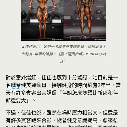
▲佳佳表示，她是一名職業健美運動員，接觸健身至
今約有2年半的時間。（圖／翻攝微博／IFBBPRO_Big
佳）
對於意外爆紅，佳佳也感到十分驚訝，她目前是一
名
職業
健美運動員，接觸健身的時間約有2年半，當
天有許多賓客出言調侃「伴娘怎麼塊頭比新郎和伴
郎還要大」。
不過，佳佳也說，雖然在場時
壓力
相當大，但還是
有許多賓客跑來合影，隨著健身意識提高，愈來愈