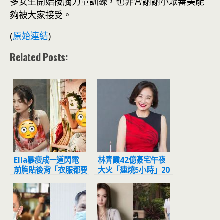
多女生開始接觸力量訓練，也非常謝謝小眾審美能
夠被大家接受。
(
原始連結
)
Related Posts:
Ella暴瘦成一道閃電
林青霞42億豪宅午夜
前胸貼後背「衣服都要
大火「連燒5小時」20
掉了」 網憂：快吃東
人緊急逃生
西