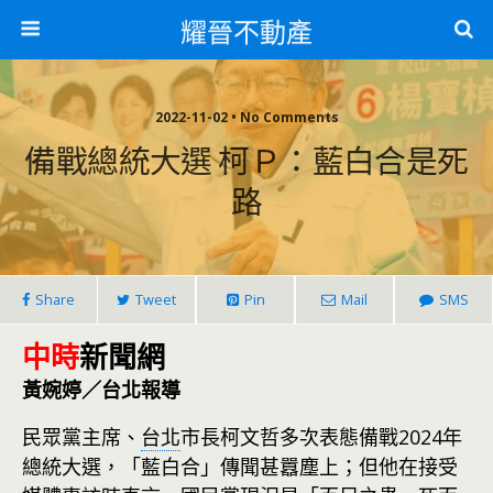
耀晉不動產
2022-11-02 • No Comments
備戰總統大選 柯Ｐ：藍白合是死
路
Share
Tweet
Pin
Mail
SMS
中時
新聞網
黃婉婷／台北報導
民眾黨主席、
台北
市長柯文哲多次表態備戰2024年
總統大選，「藍白合」傳聞甚囂塵上；但他在接受