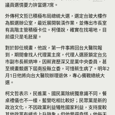
議員選情要力拚當選7席。
外傳柯文哲已積極布局總統大選，選定台玻大樓作
為競選辦公室，最近展開裝潢作業，並傳出市長室
有高階主管積極卡位。柯僅說，確實在找場地，目
前還只是毛胚屋。
對於卸任規畫，他說，第一件事將回台大醫院報
到，期間會找人代理黨主席，代理人選原鎖定
台北
市副市長蔡炳坤，因蔡資歷深又是黨中央委員，甚
至規畫競選下屆
南投
縣立委，可惜蔡生病了。明年2
月1日他將向台大醫院辦理退休，專心備戰總統大
選。
柯文哲表示，民進黨、國民黨除統獨意識不同，餐
桌禮儀也不一樣，藍營吃相比較好；民眾黨是新的
政治文化，不因政黨利益犧牲國家利益，支持度較
其他政黨有緩步上升跡象。但他覺得奇怪，他每天