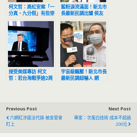
柯文哲：高虹安案「一
藍粉淚流滿面！新北市
分真、九分假」有些穿
長最新民調出爐 侯友
鑿附會太過分
宜超震撼
接受美媒專訪 柯文
宇宙級輾壓！新北市長
哲：若台海戰爭逾2周
最新民調超嚇人 網
習近平會出事
驚：滅亡計畫開始
Previous Post
Next Post
六網紅涉違法代操 被金管會
專家：次蛋白技術 成本不超過
盯上
200元