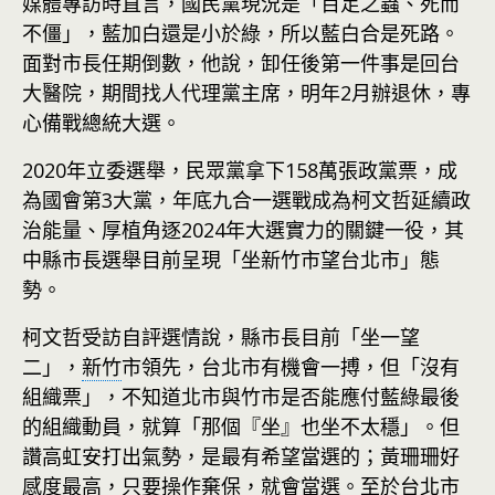
媒體專訪時直言，國民黨現況是「百足之蟲、死而
不僵」，藍加白還是小於綠，所以藍白合是死路。
面對市長任期倒數，他說，卸任後第一件事是回台
大醫院，期間找人代理黨主席，明年2月辦退休，專
心備戰總統大選。
2020年立委選舉，民眾黨拿下158萬張政黨票，成
為國會第3大黨，年底九合一選戰成為柯文哲延續政
治能量、厚植角逐2024年大選實力的關鍵一役，其
中縣市長選舉目前呈現「坐新竹市望台北市」態
勢。
柯文哲受訪自評選情說，縣市長目前「坐一望
二」，
新竹
市領先，台北市有機會一搏，但「沒有
組織票」，不知道北市與竹市是否能應付藍綠最後
的組織動員，就算「那個『坐』也坐不太穩」。但
讚高虹安打出氣勢，是最有希望當選的；黃珊珊好
感度最高，只要操作棄保，就會當選。至於
台北
市