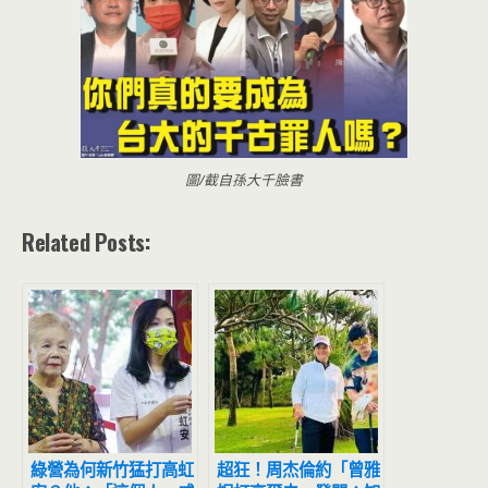
圖/截自孫大千臉書
Related Posts:
綠營為何新竹猛打高虹
超狂！周杰倫約「曾雅