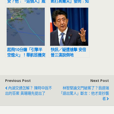
安？他：「這個人」威
妮打高爾夫」發問：知
脅到民進黨
道妳的問題在哪嗎？…
下秒答案網友笑翻
起飛10分鐘「引擎半
快訊／疑遭槍擊 安倍
空熄火」！華航班機突
晉三演說倒地
發意外 飛行員果斷返
航…驚險降落
Previous Post
Next Post
內湖交通怎解？ 陳時中說不
林智堅論文門破案了？翁達瑞
出的答案 黃珊珊先提出了
「語出驚人」斷言：他才是抄襲
者