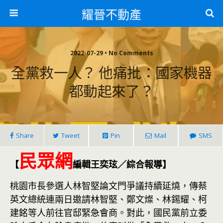
耀晉不動產
2022-07-29 • No Comments
全黨救一人？ 他痛批：國家機器
都動起來了？
Share
Tweet
Pin
Mail
SMS
民眾網
【
編輯王奕玹／綜合報導】
桃園市長參選人林智堅論文門爭議持續延燒，傳蔡
英文總統連兩日邀請林智堅、鄭文燦、林錫耀、柯
建銘等人前往官邸緊急會商。對此，國民黨前立委