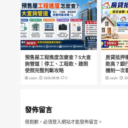
NEWS
NEWS
預售屋工程進度怎麼查？5大查
房貸抵押
詢管道｜停工、工程款、建照
款高？銀
使照完整判斷攻略
機制一次
yaojin
0
yaojin
2026-08-08
20
發佈留言
很抱歉，必須
登入
網站才能發佈留言。