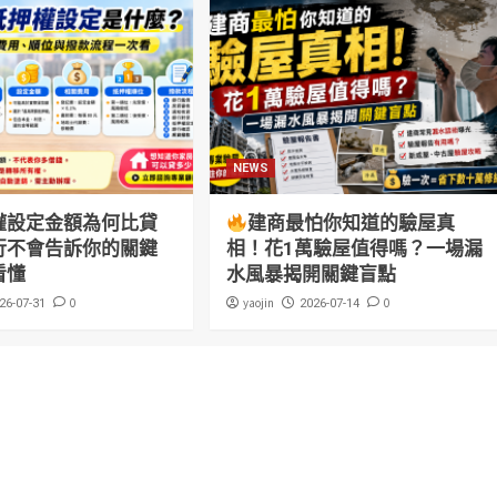
NEWS
權設定金額為何比貸
建商最怕你知道的驗屋真
行不會告訴你的關鍵
相！花1萬驗屋值得嗎？一場漏
看懂
水風暴揭開關鍵盲點
0
yaojin
0
26-07-31
2026-07-14