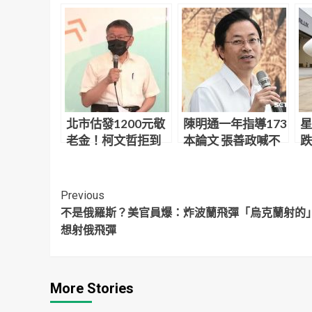
北市估發1200元敬
陳明通一年指導173
星
老金！柯文哲拒到
本論文 張善政喊不
跌
場背書 黃珊珊代打
可思議：天文數字
座
Continue
Previous
不是俄羅斯？美官員爆：炸波蘭飛彈「烏克蘭射的」
Reading
想射俄飛彈
More Stories