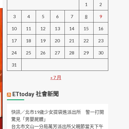
1
2
3
4
5
6
7
8
9
10
11
12
13
14
15
16
17
18
19
20
21
22
23
24
25
26
27
28
29
30
31
« 7 月
ETtoday 社會新聞
快訊／北市19歲少女提袋進派出所 警一打開
驚見「男嬰屍體」
台北市文山一分局萬芳派出所父親節當天下午