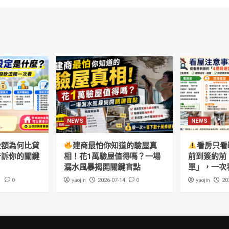
NEWS
NEWS
金額為何比貸
建商最怕你知道的驗屋真
看房只看
告訴你的關鍵
相！花1萬驗屋值得嗎？一場
前到簽約前
漏水風暴揭開關鍵盲點
單」，一次
0
yaojin
0
yaojin
1
2026-07-14
20