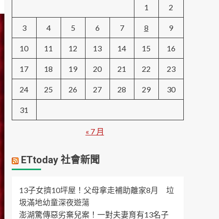
1
2
3
4
5
6
7
8
9
10
11
12
13
14
15
16
17
18
19
20
21
22
23
24
25
26
27
28
29
30
31
« 7 月
ETtoday 社會新聞
13子女擠10坪屋！父母拿走補助離家8月 垃
圾滿地幼童深夜遊蕩
澎湖驚傳惡劣棄兒案！一對夫妻育有13名子