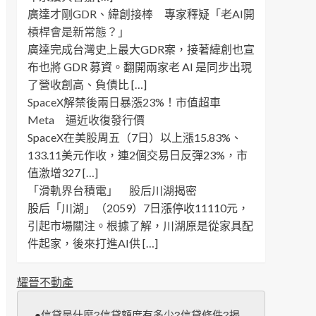
廣達才剛GDR、緯創接棒 專家釋疑「老AI開
槓桿會是新常態？」
廣達完成台灣史上最大GDR案，接著緯創也宣
布也將 GDR 募資。翻開兩家老 AI 是同步出現
了營收創高、負債比 […]
SpaceX解禁後兩日暴漲23%！市值超車
Meta 逼近收復發行價
SpaceX在美股周五（7日）以上漲15.83%、
133.11美元作收，連2個交易日反彈23%，市
值激增327 […]
「滑軌界台積電」 股后川湖揭密
股后「川湖」（2059）7日漲停收11110元，
引起市場關注。根據了解，川湖原是從家具配
件起家，後來打進AI供 […]
耀晉不動產