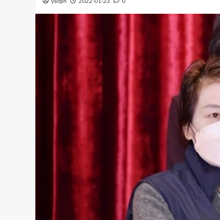
yaojin
2022-01-23
0