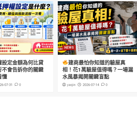
NEWS
權設定金額為何比貸
建商最怕你知道的驗屋真
行不會告訴你的關鍵
相！花1萬驗屋值得嗎？一場漏
看懂
水風暴揭開關鍵盲點
0
yaojin
0
26-07-31
2026-07-14