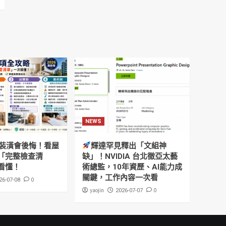
NEWS
裝潢會後悔！看屋
輝達罕見釋出「文組神
「完整檢查清
缺」！NVIDIA 台北徵亞太藝
看懂！
術總監，10年資歷、AI能力成
關鍵，工作內容一次看
0
26-07-08
yaojin
0
2026-07-07