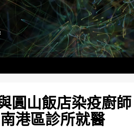
地
與圓山飯店染疫廚師
到南港區診所就醫