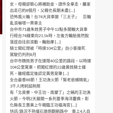
女，母親卻狠心將補助金、證件全拿走，離家
出走已約8個月、父親也長期未盡 […]
恐怖風火輪！台74大貨車變「三太子」 巨輪
亂滾嚇壞一票車主
台中市71歲朱姓男子中午12點多開輛大貨車
行經台74線東向21.5k時，左後方輪胎竟然脫
落逕自往前滾動，輪胎摩 […]
騎士闖紅燈被「時速104公里」自小客撞死
駕駛仍判刑8月
台中市魏姓男子在速限40公里的路段，以時速
104公里駕車，把闖紅燈的22歲黃姓騎士撞
死，雖經鑑定後認定黃男是肇 […]
全台最香88節！王功漁火節「幫老爸補精氣」
3千人烤蚵超熱鬧
有「北貢寮、中王功、南墾丁」之稱的王功漁
火節，今明2天展開一系列夏季海洋慶典，彰
化縣長王惠美上午親臨王功福海宮 […]
快訊 ∕ 路況不熟撞石墩側翻躺路中 車上4人自