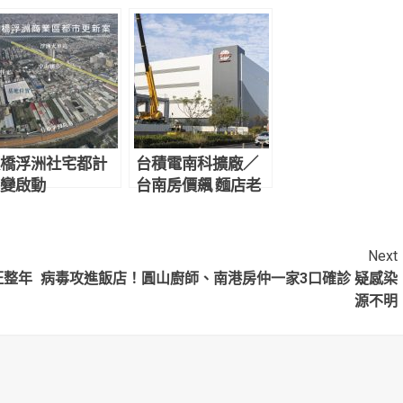
橋浮洲社宅都計
台積電南科擴廠／
變啟動
台南房價飆 麵店老
闆娘：投機客炒作
Next
旺整年
病毒攻進飯店！圓山廚師、南港房仲一家3口確診 疑感染
源不明