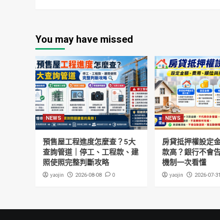
You may have missed
NEWS
NEWS
預售屋工程進度怎麼查？5大
房貸抵押權設定
查詢管道｜停工、工程款、建
款高？銀行不會
照使照完整判斷攻略
機制一次看懂
yaojin
0
yaojin
2026-08-08
2026-07-3