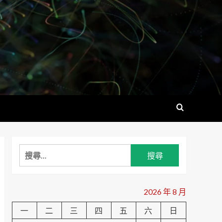
搜
尋
關
鍵
2026 年 8 月
字:
一
二
三
四
五
六
日