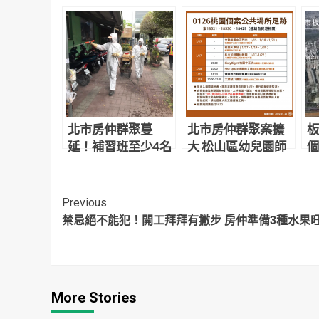
北市房仲群聚蔓
北市房仲群聚案擴
板
延！補習班至少4名
大 松山區幼兒園師
個
學生及家長確診 校
用餐染疫
園擴大採檢
Continue
Previous
禁忌絕不能犯！開工拜拜有撇步 房仲準備3種水果
Reading
More Stories