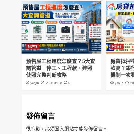
NEWS
NEWS
預售屋工程進度怎麼查？5大查
房貸抵押
詢管道｜停工、工程款、建照
款高？銀
使照完整判斷攻略
機制一次
yaojin
0
yaojin
2026-08-08
20
發佈留言
很抱歉，必須
登入
網站才能發佈留言。