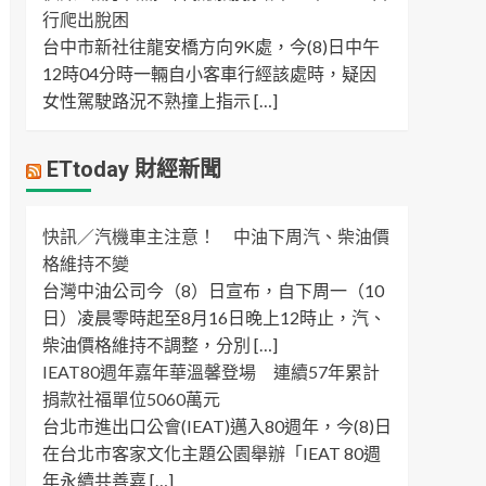
行爬出脫困
台中市新社往龍安橋方向9K處，今(8)日中午
12時04分時一輛自小客車行經該處時，疑因
女性駕駛路況不熟撞上指示 […]
ETtoday 財經新聞
快訊／汽機車主注意！ 中油下周汽、柴油價
格維持不變
台灣中油公司今（8）日宣布，自下周一（10
日）凌晨零時起至8月16日晚上12時止，汽、
柴油價格維持不調整，分別 […]
IEAT80週年嘉年華溫馨登場 連續57年累計
捐款社福單位5060萬元
台北市進出口公會(IEAT)邁入80週年，今(8)日
在台北市客家文化主題公園舉辦「IEAT 80週
年永續共善嘉 […]