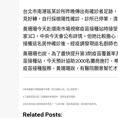
台北市南港區某診所昨晚傳出有確診者足跡，
見好轉，自行採檢陽性確診，診所已停業、清
黃珊珊今天赴環南市場視察疫苗接種站時接受
家3口，中央今天會公布詳情。但她比較擔心
接獲這名房仲確診後，經疫調發現這名廚師也
黃珊珊也說，為了盡快提升第3劑疫苗覆蓋率
苗接種站，今天預計協助2000名攤商施打
疫苗接種服務，黃珊珊說，有醫院願意幫忙才
#
房地產權不清楚產權不完整「持分房屋土地」可以貸款嗎
？
#
二胎房貸是什麼？完整解析申請條件、流程及常見問題
#
為什麼申請土地貸款過件率低？「土地分類、貸款申請流程、如何提升過件率」
Related Posts: