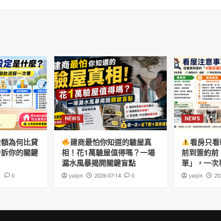
NEWS
NEWS
金額為何比貸
建商最怕你知道的驗屋真
看房只看
告訴你的關鍵
相！花1萬驗屋值得嗎？一場
前到簽約前
漏水風暴揭開關鍵盲點
單」，一次
0
yaojin
0
yaojin
1
2026-07-14
20