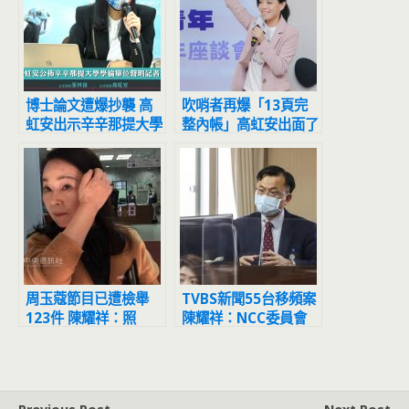
博士論文遭爆抄襲 高
吹哨者再爆「13頁完
虹安出示辛辛那提大學
整內帳」高虹安出面了
學倫會聲明證明清白
14:00記者會說明
周玉蔻節目已遭檢舉
TVBS新聞55台移頻案
123件 陳耀祥：照
陳耀祥：NCC委員會
SOP處理
已駁回