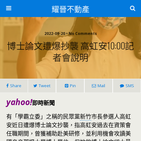
耀晉不動產
2022-09-20 • No Comments
博士論文遭爆抄襲 高虹安10:00記
者會說明
Share
Tweet
Pin
Mail
SMS
yahoo!
即時新聞
有「學霸立委」之稱的民眾黨
新竹
市長參選人高虹
安近日遭爆博士論文抄襲，指高虹安過去在資策會
任職期間，曾獲補助赴美研修，並利用機會攻讀美