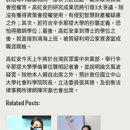
會授權等。高虹安的研究成果恐將引發3大爭議，除
沒有獲得資策會授權使用，有侵犯智慧財產權疑慮
之外；其次，若符合辛辛那提大學的抄襲定義，恐
怕得撤銷學位；最後，高虹安拿到博士的學位之
後，就直接到鴻海上班，被質疑利用公家資源當成
職涯跳板。
高虹安今天上午將於台灣民眾黨中央黨部，舉行辛
辛那提大學學倫單位聲明記者會，並說明論文風波
疑雲。除她本人親自出席之外，預計曾任國立中山
大學社會科學院院長、立法委員張其祿，及伯衡法
律事務所律師陳宗豪也會出席。
Related Posts: