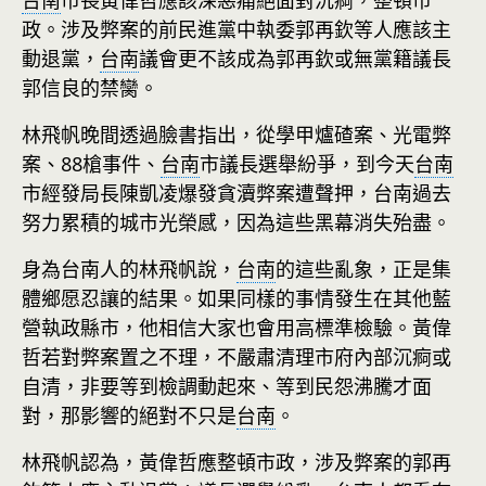
台南
市長黃偉哲應該深惡痛絕面對沉痾，整頓市
政。涉及弊案的前民進黨中執委郭再欽等人應該主
動退黨，
台南
議會更不該成為郭再欽或無黨籍議長
郭信良的禁臠。
林飛帆晚間透過臉書指出，從學甲爐碴案、光電弊
案、88槍事件、
台南
市議長選舉紛爭，到今天
台南
市經發局長陳凱凌爆發貪瀆弊案遭聲押，台南過去
努力累積的城市光榮感，因為這些黑幕消失殆盡。
身為台南人的林飛帆說，
台南
的這些亂象，正是集
體鄉愿忍讓的結果。如果同樣的事情發生在其他藍
營執政縣市，他相信大家也會用高標準檢驗。黃偉
哲若對弊案置之不理，不嚴肅清理市府內部沉痾或
自清，非要等到檢調動起來、等到民怨沸騰才面
對，那影響的絕對不只是
台南
。
林飛帆認為，黃偉哲應整頓市政，涉及弊案的郭再