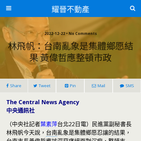
耀晉不動產
2022-12-22 • No Comments
林飛帆：台南亂象是集體鄉愿結
果 黃偉哲應整頓市政
Share
Tweet
Pin
Mail
SMS
The Central News Agency
中央通訊社
（中央社記者
葉素萍
台北22日電）民進黨副秘書長
林飛帆今天說，
台南
亂象是集體鄉愿忍讓的結果，