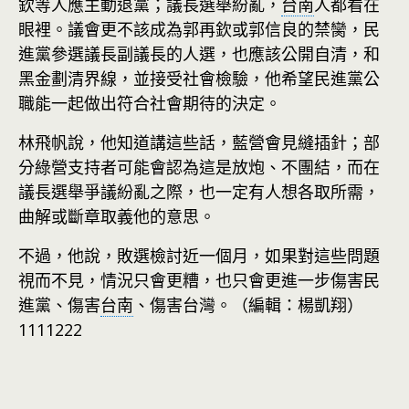
欽等人應主動退黨；議長選舉紛亂，
台南
人都看在
眼裡。議會更不該成為郭再欽或郭信良的禁臠，民
進黨參選議長副議長的人選，也應該公開自清，和
黑金劃清界線，並接受社會檢驗，他希望民進黨公
職能一起做出符合社會期待的決定。
林飛帆說，他知道講這些話，藍營會見縫插針；部
分綠營支持者可能會認為這是放炮、不團結，而在
議長選舉爭議紛亂之際，也一定有人想各取所需，
曲解或斷章取義他的意思。
不過，他說，敗選檢討近一個月，如果對這些問題
視而不見，情況只會更糟，也只會更進一步傷害民
進黨、傷害
台南
、傷害台灣。（編輯：楊凱翔）
1111222