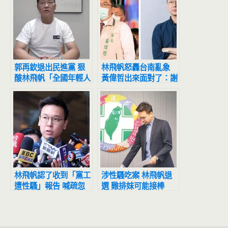
郭再欽退出民進黨 狠
林飛帆怒轟台南亂象
酸林飛帆「全國年輕人
黃偉哲出來面對了：謝
都羨慕他」
謝副祕指教
林飛帆認了收到「黨工
涉性騷吃案 林飛帆退
遭性騷」報告 喊疏忽
選 雞排妹可能接棒
道歉了