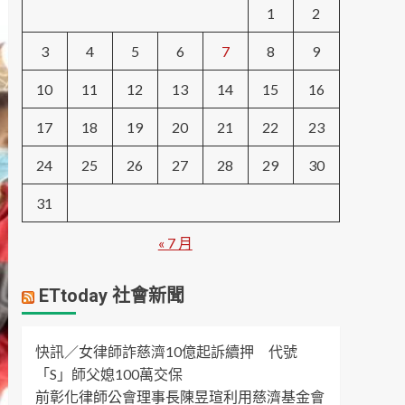
1
2
3
4
5
6
7
8
9
10
11
12
13
14
15
16
17
18
19
20
21
22
23
24
25
26
27
28
29
30
31
« 7 月
ETtoday 社會新聞
快訊／女律師詐慈濟10億起訴續押 代號
「S」師父媳100萬交保
前彰化律師公會理事長陳昱瑄利用慈濟基金會