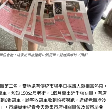
單位會勘，店家出示被連開10張罰單。記者吳淑玲／攝影
街第二名，當地還有傳統市場平日採購人潮相當熱鬧，
單，短短150公尺老街，1個月開出近千張罰單，有店
收到6張罰單，顧客收罰單收到怕被嚇跑，造成老街冷冷
」，市議員余柷青今天邀集市府
相關
單位及警察局會