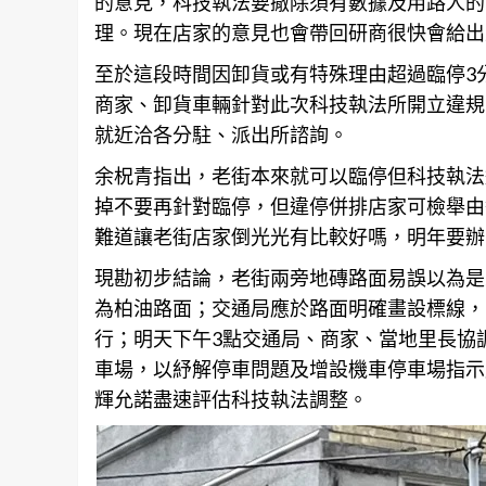
的意見，科技執法要撤除須有數據及用路人的
理。現在店家的意見也會帶回研商很快會給出
至於這段時間因卸貨或有特殊理由超過臨停3
商家、卸貨車輛針對此次科技執法所開立違規
就近洽各分駐、派出所諮詢。
余柷青指出，老街本來就可以臨停但科技執法
掉不要再針對臨停，但違停併排店家可檢舉由
難道讓老街店家倒光光有比較好嗎，明年要辦
現勘初步結論，老街兩旁地磚路面易誤以為是
為柏油路面；交通局應於路面明確畫設標線，
行；明天下午3點交通局、商家、當地里長協
車場，以紓解停車問題及增設機車停車場指示
輝允諾盡速評估科技執法調整。