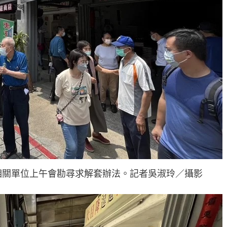
相關單位上午會勘尋求解套辦法。記者吳淑玲／攝影