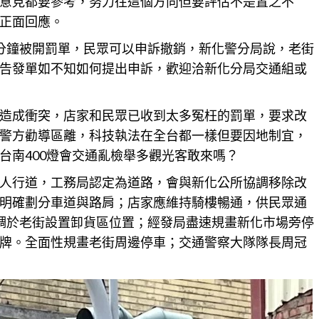
意見都要參考，努力往這個方向但要評估不是置之不
正面回應。
分鐘被開罰單，民眾可以申訴撤銷，
新化
警分局說，老街
告發單如不知如何提出申訴，歡迎洽新化分局交通組或
造成衝突，店家和民眾已收到太多冤枉的罰單，要求改
警方勸導區離，科技執法在全台都一樣但要因地制宜，
台南400燈會交通亂檢舉多觀光客敢來嗎？
人行道，工務局認定為道路，會與新化公所協調移除改
明確劃分車道與路肩；店家應維持騎樓暢通，供民眾通
調於老街設置卸貨區位置；經發局盡速規畫
新化
市場旁停
牌。全面性規畫老街周邊停車；交通警察大隊隊長周冠