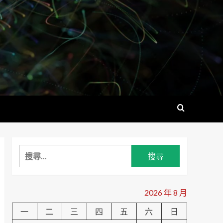
搜
尋
關
鍵
2026 年 8 月
字:
一
二
三
四
五
六
日