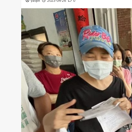
yaojin
2023-04-26
0