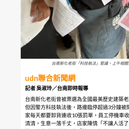
台南新化老街「科技執法」惹議，上午相關
udn聯合新聞網
記者 吳淑玲／台南即時報導
台南
新化老街曾被票選為全國最美歷史建築老
但因警方科技執法後，路邊臨停超過3分鐘被開
家每天都要卸貨連收10張罰單，員工停機車
清清，生意一落千丈，店家陳情「不讓人活了