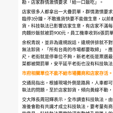
勘，店家群情激憤要求「給一口飯吃」。
店家很多人都拿出一大疊罰單，群情激憤要求
臨停3分鐘，不敢進貨快要不能做生意，以前
貨，科技執法已影響店家生意，有店家不滿每
肉麵炒飯就被罰900元，員工機車收到6張罰
余柷青說，並非為違規說話，違規併排就不對
無法卸貨，「所有台南的市場都要取締」，應
尺，老街就是停車位不夠，新老老街是票選最
菜都被開罰單，安平延平老街也沒有科技執法
市府相關單位不能不給市場攤商和店家存活。
交通局指出，根據現場外側是路肩，人車都可
執法的問題，至於店家卸貨，傾向黃線不動，
交大隊長周冠輝表示，全市調查科技執法，由
准後會勘有共識才成立科技執法，要考量有商