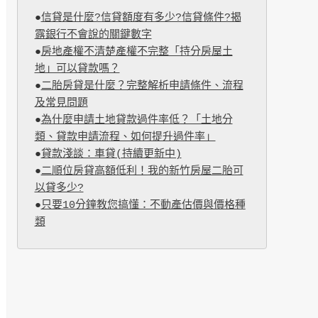
●
信貸是什麼?信貸額度有多少?信貸條件?揭
露銀行不會說的關鍵數字
●
房地產權不清楚產權不完整「持分房屋土
地」可以貸款嗎？
●
二胎房貸是什麼？完整解析申請條件、流程
及常見問題
●
為什麼申請土地貸款過件率低？「土地分
類、貸款申請流程、如何提升過件率」
●
貸款淺談：車貸(持續更新中)
●
二順位房貸高額低利！我的新竹房屋二胎可
以貸多少?
●
只要10分鐘教您搞懂：不動產估價與價格種
類