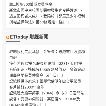
聲…撥款500萬成立獎學金
新北市國中生校園割頸案發生迄今將近3年，
過去因死者未成年，受限於《兒童及少年福利
與權益保障法》第69條規定，媒 […]
ETtoday 財經新聞
緯創股利二度延發 金管會：最嚴重回收股務
自辦
擁有將近37萬名股東的緯創（3231）因作業
系統問題，造成股利兩度延發放發，金管會證
期局副局長黃仲豪今（6）日 […]
記憶體供不應求！華邦電估明年缺貨更嚴重
客戶搶訂2030年產能
記憶體大廠華邦電（2344）今（6）日召開法
說會，受惠AI伺服器、高密度NOR Flash及
DRAM需求強勁， […]