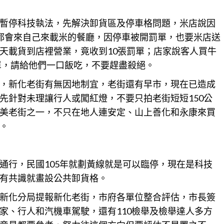
暫停科技執法，先解決卸貨區及停車格問題，米店說因
都會來自己來載米的餐廳，因停車被開罰單，也要米店送
天載貨到店裡營業，竟收到10張罰單；店家說客人買牛
單，請給他們一口飯吃，不要趕盡殺絕。
，
新化
老街有無因地制宜，老街還有早市，現在已造成
先針對未理讓行人或闖紅燈，不要只拍老街短短150公
美老街之一，不只在地人連安定、山上善化和永康來買
。
通行，民國105年就劃黃線就是可以臨停，現在是科技
有共識就畫設公共卸貨格。
新化
分局提報新化老街，市府各單位整合評估，市長簽
家、行人和汽機車駕駛，還有110檢舉及檢舉達人多方