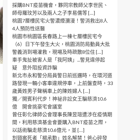
採購BNT疫苗機會，夥同宗教師父李世民、
師母羅玟芳以及兩人之子李易儒等 […]
桃園7層樓民宅火警濃煙瀰漫！警消救出8人
4人預防性送醫
桃園市桃園區長春路上一棟七層樓民宅今
（6）日下午發生大火，桃園消防局動員大批
警義消到場灌救，現場及時疏散8位住 […]
車手鬼扯被害人是「我阿姨」...警見違停起
疑 意外阻投資詐騙
新北市永和警分局員警日前巡邏時，在環河道
路發現一輛小客車違規停車，上前盤查時，33
歲黃姓男子聲稱車上的陳姓婦人 […]
獨／開賓利代步！神祕非訟女王騙慈濟10.6
億 開會挑豪宅會議室
曾任彰化律師公會理事長陳昱瑄遭涉在疫情期
間，利用慈濟基金會要購入BNT疫苗之際，
以話術騙走慈濟10.6億元，並 […]
割頸案死者「楊承勳」姓名解禁！爸心碎發