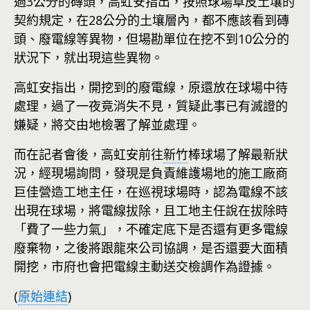
過3公分的磚頭，高虹安指出，按照球場草皮土壤的
契約規定，在28公分的土壤層內，都不應該看到磚
頭、廢電線等異物，但場勘單位在挖不到10公分的
狀況下，就出現這些異物。
高虹安指出，開挖到的廢電線，原還放在球場中待
處理，過了一夜竟消失不見，質疑此事已有滅證的
嫌疑，將交由地檢署了解並處理。
而在記者會後，高虹安前往
新竹
棒球場了解最新狀
況，經現場詢問，發現是負責維護場地的施工廠商
巨佳營造工地主任，在巡視球場時，認為電線不該
出現在球場，將電線拔除，且工地主任說在拔除時
「費了一些力氣」，不確定底下是否還有更多電線
廢棄物，之後將跟龍來公司協調，是否還要大面積
開挖，市府也會把電線主動送交檢調作為證據。
(
原始連結
)