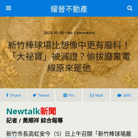
耀晉不動產
2023-01-05 • No Comments
新竹棒球場比想像中更有廢料！
「大祕寶」被滅證？偷拔廢棄電
線原來是他
Share
Tweet
Pin
Mail
SMS
Newtalk
新聞
記者 / 黃順祥 綜合報導
新竹
市長高虹安今（5）日上午召開「新竹棒球場嚴