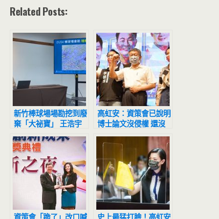
Related Posts:
新竹棒球場場勘挖到廢
高虹安：資策會已說明
棄「大祕寶」 王浩宇
博士論文沒侵權 還沒
化身工程專家反駁後偷
人出來跟我道歉
刪文
資策會「跪了」改口喊
史上最猛打臉！高虹安