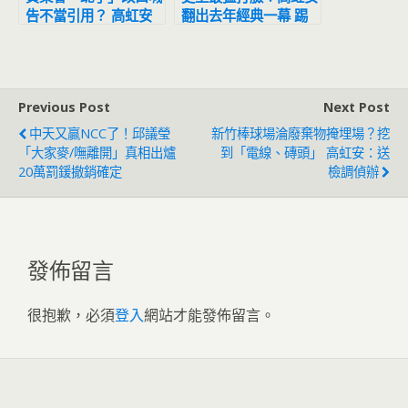
告不當引用？ 高虹安
翻出去年經典一幕 踢
再提資料反擊：連鄭運
爆這2人早露餡
鵬親哥都跟著抹黑
Previous Post
Next Post
中天又贏NCC了！邱議瑩
新竹棒球場淪廢棄物掩埋場？挖
「大家麥/嘸離開」真相出爐
到「電線、磚頭」 高虹安：送
20萬罰鍰撤銷確定
檢調偵辦
發佈留言
很抱歉，必須
登入
網站才能發佈留言。