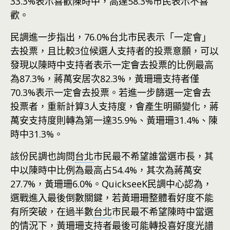
33.3%表示喜歡陳時中，高達58.3%市民表示不喜
歡。
民調進一步指出，76.0%台北市民表示「一定會」
去投票，且比較3位候選人支持者的投票意願，可以
發現以陳時中支持者表示一定會去投票的比例最高
為87.3%，蔣萬安居次82.3%，黃珊珊支持者僅
70.3%表示一定會去投票。若進一步篩選一定會去
投票者，重新計算3人支持度，會產生明顯變化，蔣
萬安支持度則轉為第一達35.9%、黃珊珊31.4%、陳
時中31.3%。
該份民調也詢問
台北
市民最不希望誰當選市長，其
中以陳時中比例為最高占54.4%，其次為蔣萬安
27.7%，黃珊珊6.0%。QuickseeK民調中心認為，
選戰進入最後倒數關鍵，若黃珊珊整體看好度不能
有所突破，在過半數
台北
市民最不希望陳時中當選
的情況下，黃珊珊支持者最後可能轉投喜好度光譜