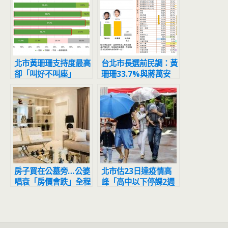
北市黃珊珊支持度最高
台北市長選前民調：黃
卻「叫好不叫座」
珊珊33.7%與蔣萬安
33.2%支持度差距小
陳時中27.3%緊追在
後
房子買在公墓旁…公婆
北市估23日達疫情高
唱衰「房價會跌」全程
峰「高中以下停課2週
擺臭臉 人妻怒噴：等
避難？」 雙北回應了
到都買不起