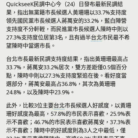
QuickseeK民調中心今（24）日發布最新民調結
果，指出無黨籍市長候選人黃珊珊以33.7%支持度
領先國民黨市長候選人蔣萬安的33.2%，藍白陣營
支持度不分軒輊，而民進黨市長候選人陳時中則以
27.3%支持度位居第3名，且有過半
台北
市民最不希
望陳時中當選市長。
台北市長最新民調支持度結果，指出黃珊珊最高占
33.7%，蔣萬安33.2%居次，雙方差距僅0.5個百分
點，陳時中則以27.3%支持度緊追在後。看好度當
選部分，蔣萬安最高占36.8%，其次為黃珊珊
24.8%，以及陳時中23.9%。
此外，比較3位主要
台北
市長候選人好感度，以黃珊
珊好感度為最高，57.8%的市民表示喜歡，25.9%表
示不喜歡；46.7%的市民表示喜歡蔣萬安，37.3%表
示不喜歡；陳時中的好感度則為3人之中最低，僅