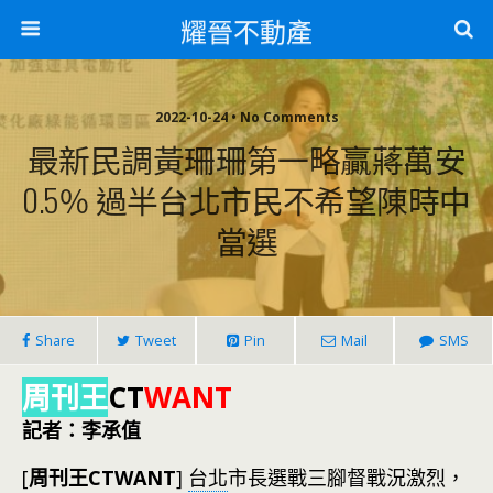
耀晉不動產
2022-10-24 • No Comments
最新民調黃珊珊第一略贏蔣萬安
0.5％ 過半台北市民不希望陳時中
當選
Share
Tweet
Pin
Mail
SMS
周刊王
CT
WANT
記者：李承值
[
周刊王CTWANT
]
台北
市長選戰三腳督戰況激烈，