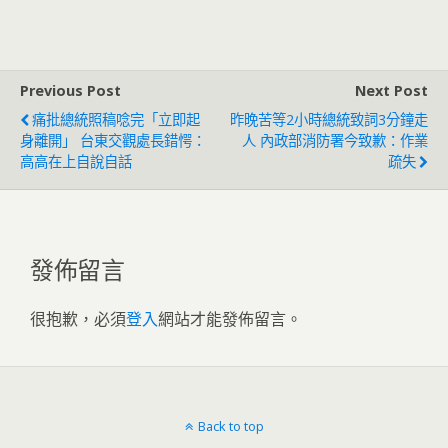
兩岸關係立場！ 網驚
鍋：官逼民反
呼：公開打臉蔡英文
Previous Post
Next Post
痛批總統照稿唸完「立即起
昨晚苦等2小時總統致詞3分鐘走
身離開」 台東交觀處長錯愕：
人 內政部消防署今致歉：作業
高高在上自說自話
疏失
發佈留言
很抱歉，必須
登入
網站才能發佈留言。
Back to top