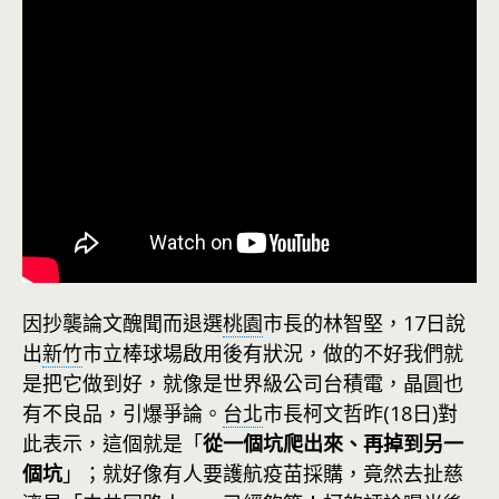
因抄襲論文醜聞而退選
桃園
市長的林智堅，17日說
出
新竹
市立棒球場啟用後有狀況，做的不好我們就
是把它做到好，就像是世界級公司台積電，晶圓也
有不良品，引爆爭論。
台北
市長柯文哲昨(18日)對
此表示，這個就是「
從一個坑爬出來、再掉到另一
個坑
」；就好像有人要護航疫苗採購，竟然去扯慈