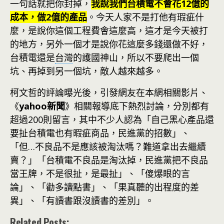
一句話就把你封掉，
我說我們台積電不會花12億的
成本，做2億的產品
。今天人家不是打他有瑕疵什
麼，是說你這個工程費會這麼高，這才是今天被打
的地方，另外一個才是說你花這麼多錢還做不好，
台積電還是
台灣
的護國神山，所以不要爬出一個
坑、再掉到另一個坑，敵人越來越多。
柯文哲的評論曝光後，引發網友在本網相關影片、
《
yahoo新聞
》相關報導底下熱烈討論，分別都有
超過200則留言，其中不少人認為「自己黑心產品還
要扯台積電也有暇疵商品，民進黨的招數」、
「但…不良品不是應該被淘汰嗎？難道拿出去繼續
賣？」「台積電不良品是淘汰掉，民進黨把不良品
當王牌，不是很扯，是最扯」、「傻爆眼的言
論」、「勸多讀點書」、「果真聽的出程度的差
異」、「有讀書跟沒讀書的差別」。
Related Posts: