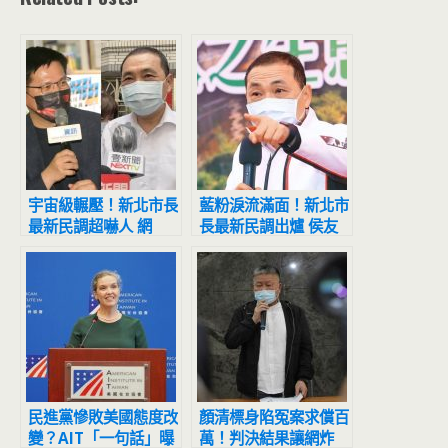
宇宙級輾壓！新北市長
藍粉淚流滿面！新北市
最新民調超嚇人 網
長最新民調出爐 侯友
驚：滅亡計畫開始
宜超震撼
民進黨慘敗美國態度改
顏清標身陷冤案求償百
變？AIT「一句話」曝
萬！判決結果讓網炸