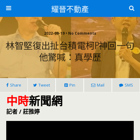
耀晉不動產
2022-09-19 • No Comments
林智堅復出扯台積電柯P神回一句
他驚喊：真學歷
Share
Tweet
Pin
Mail
SMS
中時
新聞網
記者 / 莊雅婷