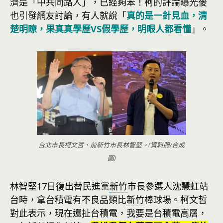
濟是「中共同路人」，已經夠笨！柯的評論曝光後
也引發網友討論，有人就說「
真的是一針見血，清
楚明瞭，果真真學歷VS假學歷，明眼人都看懂
」。
台北市長柯文哲、前新竹市長林智堅。(資料照/合成
圖)
林智堅17日復出替民進黨
新竹
市長參選人沈慧虹站
台時，拿台積電有不良品類比
新竹
棒球場。柯文哲
對此表示，現在還扯台積電，我要是台積電高層，