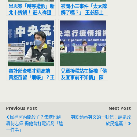
恩恩案「時序造假」新
被問小三事件「太太諒
北市揹鍋！ 莊人祥證
解了嗎？」 王必勝上
實：指揮中心複製貼上
任首秀臉垮了、拒答走
的錯
人
審計部查帳才罰高端
兒童接種站在板橋「侯
買疫苗留「爛帳」？王
友宜事前不知情」 陳
必勝：不會再跟陳時中
時中解釋：時效問題
討論
Previous Post
Next Post
民進黨內開殺了？焦糖也砲
英粉給蔡英文的一封信：請還政
轟何志偉 揭他曾打電話喬「這
於民進黨！
一件事」