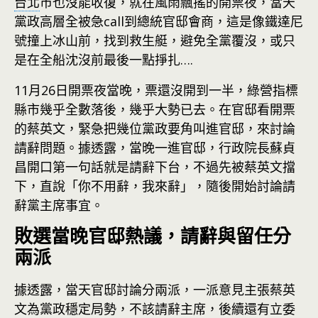
台北
市也沒能收復，就在風雨飄搖的開票夜，當天
黨政高層全被急call到總統官邸會商，這是像鐵達尼
號撞上冰山前，找到救生艇，避免全黨覆沒，或只
是在全船沈沒前最後一點掙扎….
11月26日開票夜當晚，票還沒開到一半，綠營指標
縣市幾乎全數落後，幾乎大勢已去。在官邸看開票
的蔡英文，緊急把幾位黨政要角叫進官邸，來討論
請辭問題。據透露，當晚一進官邸，行政院長蘇貞
昌開口第一句話就是請辭下台，不過先被蔡英文擋
下，直說「你不用辭，我來辭」，隨後開始討論請
辭黨主席事宜。
敗選當晚官邸熱議，請辭與留任分
兩派
據透露，當天官邸討論分兩派，一派意見主張蔡英
文為黨政穩定局勢，不該請辭主席，後續還有立委