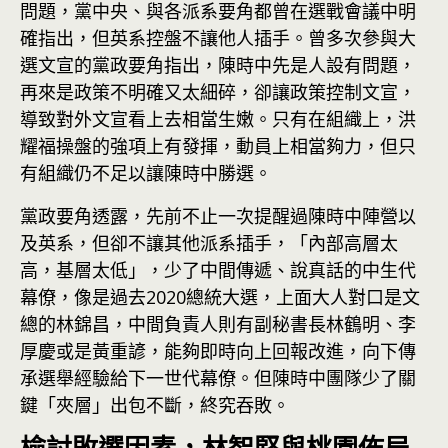
問題，黨中央、與各派系要角都曾在選戰會議中明
確指出，但英系控盤不讓他人插手。曾多次參與大
選文宣的黨政要角指出，陳時中先是人設有問題，
再來是政策不明確又太細碎，卻讓政策控制文宣，
導致對外文宣看上去相當生嫩。只有在組織上，洪
耀福操盤的強項上有發揮，動員上相當夠力，但只
有組織仍不足以讓陳時中勝選。
黨政要角透露，先前不止一次提醒過陳時中陣營以
及英系，但卻不讓其他派系插手，「內部高層太
高，基層太低」，少了中間傳遞、說真話的中生代
幕僚，像是過去2020總統大選，上面大人對口是文
總的林錦昌，中間負責人則有副秘書長林鶴明、李
厚慶或是黃重諺，能夠即時向上回報改進，向下傳
承選舉經驗給下一世代幕僚。但陳時中團隊少了關
鍵「夾層」出包不斷，終究吞敗。