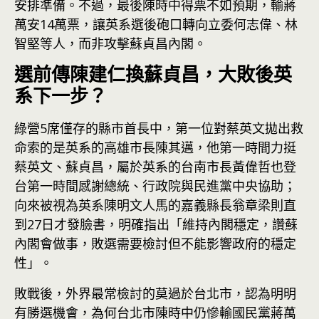
安排準備。不過，最後陳時中得票不如預期，輸蔣
萬安14萬票，讓英系選後砲口轉向立委何志偉、林
智堅等人，而非攻擊蘇貞昌內閣。
選前傳陳建仁換蘇貞昌，大敗後英
系下一步？
綠營5席僅存的縣市首長中，第一位對蔡英文拋出救
命索的是英系的高雄市長陳其邁，他第一時間力挺
蔡英文、蘇貞昌，屬於英系的台南市長黃偉哲也登
台第一時間感謝總統、行政院與民進黨中央協助；
向來被視為英系陳明文人馬的嘉義縣長翁章梁則直
到27日才發臉書，明確指出「維持內閣穩定，讚蘇
內閣會做事，敗選需要檢討但不能影響政府的穩定
性」。
敗戰後，外界最常檢討的莫過於台北市，認為明明
有勝選機會，為何
台北
市陳時中仍慘輸國民黨蔣萬