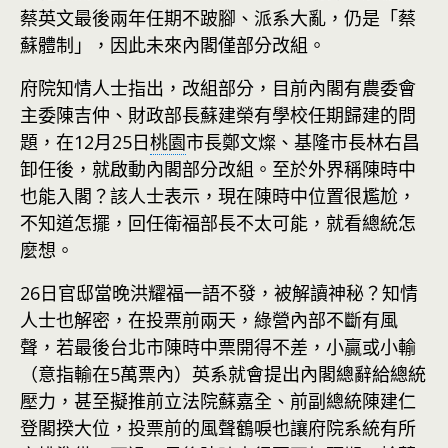
蔡英文最後兩年任期不跛腳、派系大亂，仍是「蔡
蘇體制」，因此未來內閣僅部分改組。
府院知情人士指出，改組部分，目前內閣有農委會
主委陳吉仲、財政部長蘇建榮有學校任期歸建的問
題，在12月25日
桃園
市長鄭文燦、基隆市長林右昌
卸任後，就啟動內閣部分改組。至於外界稱陳時中
也能入閣？該人士表示，現在陳時中位置很尷尬，
不知道怎擺，回任衛福部長不太可能，就看總統怎
麼想。
26日官邸當晚洪耀福一語不發，被解讀神秘？知情
人士也解密，在投票前兩天，綠營內部不斷有風
聲，若最後台北市陳時中票開得不差，小贏或小輸
（意指輸在5萬票內）英系就會提出內閣總辭給總統
壓力，甚至擬推前立法院蘇嘉全、前副總統陳建仁
登閣揆大位，投票前的風聲鶴唳也讓府院系統有所