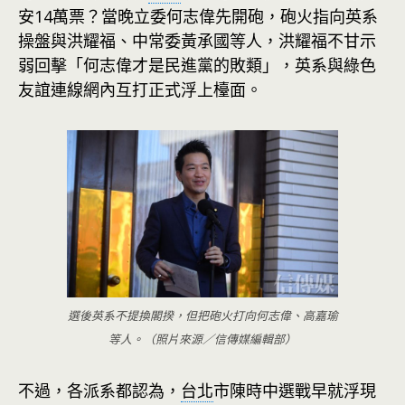
安14萬票？當晚立委何志偉先開砲，砲火指向英系
操盤與洪耀福、中常委黃承國等人，洪耀福不甘示
弱回擊「何志偉才是民進黨的敗類」，英系與綠色
友誼連線網內互打正式浮上檯面。
選後英系不提換閣揆，但把砲火打向何志偉、高嘉瑜
等人。（照片來源／信傳媒編輯部）
不過，各派系都認為，
台北
市陳時中選戰早就浮現