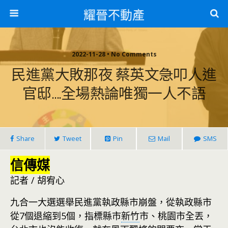
耀晉不動產
2022-11-28 • No Comments
民進黨大敗那夜 蔡英文急叩人進
官邸….全場熱論唯獨一人不語
Share
Tweet
Pin
Mail
SMS
信傳媒
記者 / 胡宥心
九合一大選選舉民進黨執政縣市崩盤，從執政縣市
從7個退縮到5個，指標縣市
新竹
市、桃園市全丟，