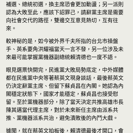
補選、總統初選，換主席恐會更加動盪；另一派則
認為大敗至此，應該下詔罪己，請辭黨主席是需要
向社會交代的路徑，雙邊交互意見熱切，互有往
來。
較神秘的是，如今被外界千夫所指的台北市操盤
手、英系要角洪耀福當天一言不發，另一位涉及未
來最可能掌握黨機器副總統賴清德也一度不語。
眼見選票快開完，民進黨大敗局勢底定，中外媒體
都在民進黨中央等著蔡英文現身談話，最後蔡英文
仍決定辭黨主席、但留下蘇貞昌在內閣。她認為內
閣穩定狀態下，國家才能穩定，蘇貞昌也接受慰
留。至於黨機器部分，除了當天決定共推高雄市長
陳其邁當代理主席，對於未來新任主席由派系共
推、黨機器派系共治，避免潰敗後的內鬥大戲。
據聞，就在蔡英文拍板後，賴清德最後才開口，會