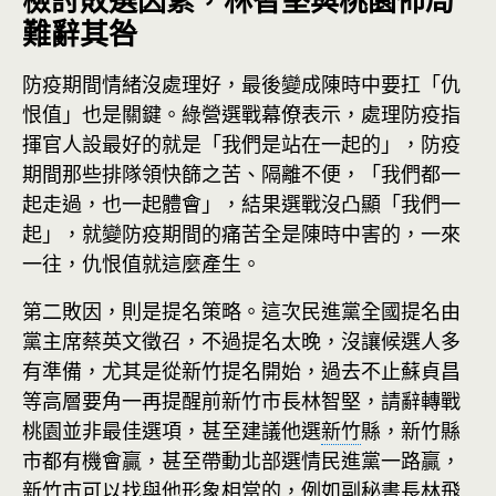
檢討敗選因素，林智堅與桃園佈局
難辭其咎
防疫期間情緒沒處理好，最後變成陳時中要扛「仇
恨值」也是關鍵。綠營選戰幕僚表示，處理防疫指
揮官人設最好的就是「我們是站在一起的」，防疫
期間那些排隊領快篩之苦、隔離不便，「我們都一
起走過，也一起體會」，結果選戰沒凸顯「我們一
起」，就變防疫期間的痛苦全是陳時中害的，一來
一往，仇恨值就這麼產生。
第二敗因，則是提名策略。這次民進黨全國提名由
黨主席蔡英文徵召，不過提名太晚，沒讓候選人多
有準備，尤其是從新竹提名開始，過去不止蘇貞昌
等高層要角一再提醒前新竹市長林智堅，請辭轉戰
桃園並非最佳選項，甚至建議他選
新竹
縣，新竹縣
市都有機會贏，甚至帶動北部選情民進黨一路贏，
新竹
市可以找與他形象相當的，例如副秘書長林飛