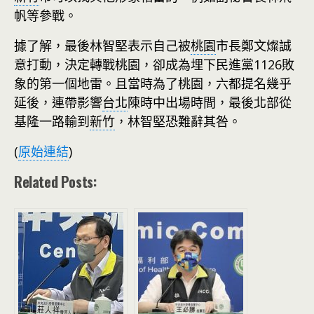
帆等參戰。
據了解，最後林智堅表示自己被
桃園
市長鄭文燦誠
意打動，決定轉戰桃園，卻成為埋下民進黨1126敗
象的第一個地雷。且當時為了桃園，六都提名幾乎
延後，連帶影響
台北
陳時中出場時間，最後北部從
基隆一路輸到
新竹
，林智堅恐難辭其咎。
(
原始連結
)
Related Posts: