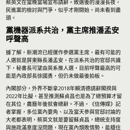
蔡英文在當晚當場宣布請辭。敗選後的漫漫長夜，
民進黨的檢討與鬥爭，似乎才剛開始，尚未看到盡
頭。
黨機器派系共治，黨主席推潘孟安
呼聲高
據了解，新潮流已經運作參選黨主席，最有可能的
人選就是
屏東
縣長潘孟安，在派系共治的官邸共識
下，秘書長可望由英系推人選，目前呼聲最高的可
能是內政部長徐國勇，但仍未做最後拍板。
內閣部分，外界不斷拿2018年賴清德請辭閣揆與
2022年比擬，甚至推測蘇貞昌也是為了總預算才留
在其位，農曆年後就會總辭。不過，《信傳媒》記
者掌握，多位黨內要角、以及當天參與官邸討論的
大老都表明，蔡英文就是要留蘇貞昌，總統支持度
與施政滿意度沒問題，現在黨內頹敗情勢，能穩住