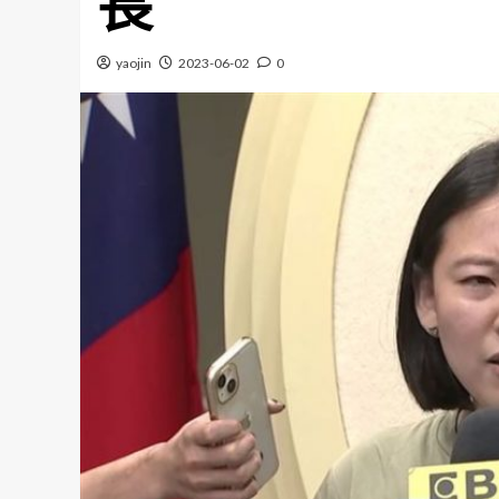
長
yaojin
2023-06-02
0