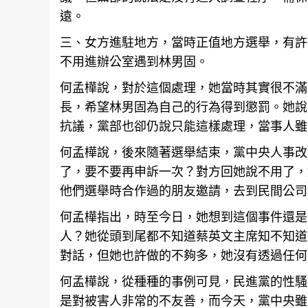
遠。
三、女方進駐地方，當時正值地方選舉，有許
不用進辦公室遇到林男固。
何孟樺說，對於這個處理，她當時其實很不滿
長，希望林男固為自己的行為得到懲罰。她說
抗議，黨部也卻仍說只能這樣處理，當事人雖
何孟樺說，後來隨著選舉結束，黨中央人事改
了，要不要再申訴一次？對方回她說不用了，
他們選舉時合作過的朋友邀請，去到民間公司
何孟樺指出，時至今日，她想到這個事件還是
人？她從頭到尾都不知道蔡英文主席知不知道
對話，但她也許做的不夠多，她沒有透過任何
何孟樺說，從種種的事例可見，民進黨的性騷
是對被害人非常的不友善，而今天，黨中央雖