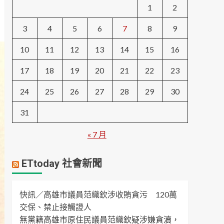
1
2
3
4
5
6
7
8
9
10
11
12
13
14
15
16
17
18
19
20
21
22
23
24
25
26
27
28
29
30
31
« 7 月
ETtoday 社會新聞
快訊／高雄市議員范織欽涉收賄貪污 120萬
交保、禁止接觸證人
無黨籍高雄市原住民議員范織欽疑涉嫌貪瀆，