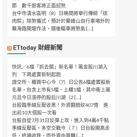
節 數千遊客將正面迎煞
台中市清水區明（8）日晚間將舉行傳統「送
肉粽」除煞儀式，預計於鰲峰山自行車場外的
鰲海路開壇作法，隨後驅車將煞氣 […]
ETtoday 財經新聞
快訊／6檔「抓去關」新名單！萬金股川湖入
列 下周處置新制起跑
證交所、櫃買中心今（7）日公告6檔處置股新
名單，包含上市有5檔、上櫃1檔，其中衝上萬
元且今日漲停的股后川湖（2 […]
台股臨季線反壓收黑！外資翻臉砍407億 進
出前10大個股一次看
台股自從7月31日反彈上攻，進入到4萬4千點
季線反壓區，多空交戰今（７）日台股開高走
低，終場收跌，而外資由買轉 […]