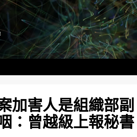
地
案加害人是組織部副
咽：曾越級上報秘書