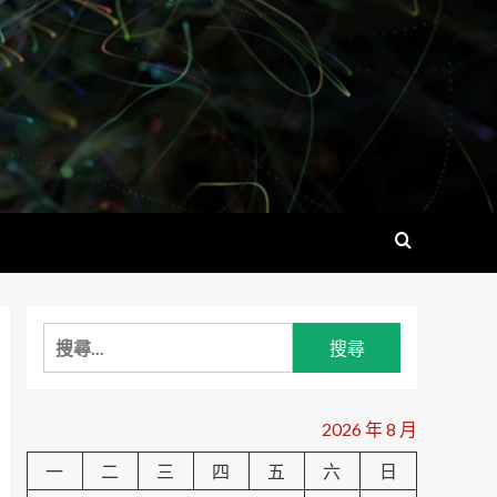
搜
尋
關
鍵
2026 年 8 月
字:
一
二
三
四
五
六
日