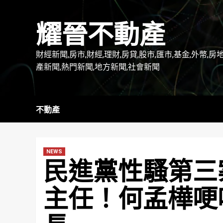
Skip
to
耀晉不動產
content
財經新聞,房市,財經,理財,房貸,股市,匯市,基金,外幣,房
產新聞,熱門新聞,地方新聞,社會新聞
不動產
NEWS
民進黨性騷第三
主任！何孟樺哽