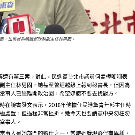
案，加害者為組織部政務副主任林男固。
傳還有第三案。對此，民進黨
台北
市議員何孟樺哽咽表
副主任林男固，她甚至曾經越級上報到秘書長，但因為
當事人已經離開政治圈，希望媒體不要去找對方。
時在臉書發文表示，2018年他擔任民進黨青年部主任時
極處置，但過程非常挫折。她今天也要請黨中央勿枉勿
當事人。
當事人是她部門的夥伴之一，當時她發現夥伴有異樣，