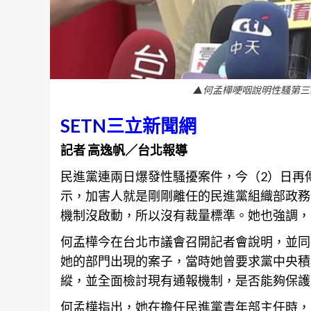
▲何孟樺哽咽說明性騷第三
SETN
三立新聞網
記者 高逸帆／台北報導
民進黨連兩日爆發性騷擾案件，今（2）日再
示，加害人就是剛剛離任的民進黨組織部政務
機制沒啟動，所以沒有裁量標準。她也強調，
何孟樺今在
台北
市議會召開記者會說明，並同
她的部門出現的案子，當時她曾要求黨中央積
縱，並全面檢討現有通報機制，是否能夠保護
何孟樺指出，她在擔任民進黨青年部主任時，