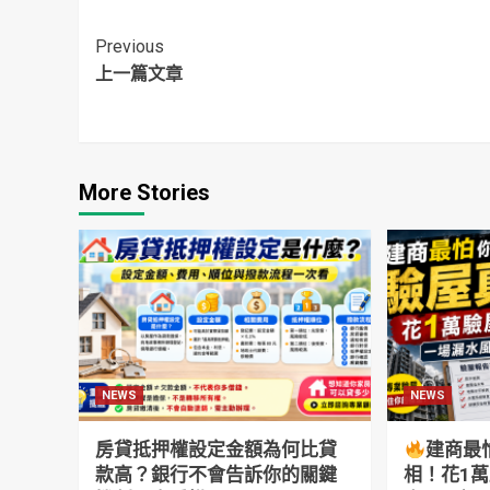
但過程非常挫折
Continue
Previous
上一篇文章
Reading
More Stories
NEWS
NEWS
房貸抵押權設定金額為何比貸
建商最
款高？銀行不會告訴你的關鍵
相！花1