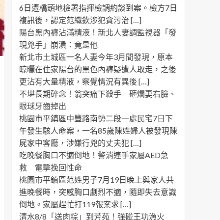
6日遭橋頭地檢署指揮檢調約談到案。檢方7日
複訊後，認定范織欽涉犯貪污治 […]
陽台黑內褲沾滿精液！新北人妻調監視器「發
現兇手」崩潰：竟是他
新北市土城區一名人妻今年3月間發現，原本
晾曬在住家陽台的黑色內褲疑遭人取走，之後
更沾有大量精液，察覺情況有異後 […]
不堪長期碎念！翁突痛下殺手 砸爛妻右臉、
眼球牙齒掉出
桃園市平鎮區中豐路南勢二段一處民宅7日下
午發生駭人命案，一名85歲陳姓婦人被發現陳
屍家中客廳，涉嫌行兇的丈夫犯 […]
吃晚餐胸口不適倒地！警消連手家屬AED急
救 電擊挽回性命
桃園市平鎮區范姓男子7月19日晚上與家人共
進晚餐時，突感胸口劇烈不適，隨即失去意識
倒地。家屬趕忙打119報案求 […]
清水8/8「送肉粽」到芳苑！強碰王功漁火