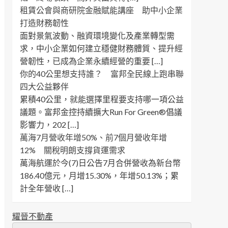
租賃公會與商研院金融賦能講座 助中小企業
打造財務韌性
面對景氣波動、融資環境變化及產業轉型需
求，中小企業如何建立穩健財務體質、提升經
營韌性，已成為企業永續經營的重要 […]
你的40公里想支持誰？ 富邦全民線上跑串聯
四大公益夥伴
累積40公里，就能選擇里程要支持哪一項公益
議題。富邦金控持續擴大Run For Green®倡議
影響力，202 […]
萬海7月營收年增50%、前7個月營收年增
12% 關稅明朗支撐貨運需求
萬海航運於今(7)日公告7月合併營收為新台幣
186.40億元，月增15.30%，年增50.13%；累
計全年營收 […]
耀晉不動產