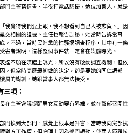
部門主管寫情書、半夜打電話騷擾，這位加害人，就是
「我覺得我們要上報，我不想看到自己人被欺負。」因
呈交相關的證據。主任也報告副秘，她當時告訴當事
底。不過，當時民進黨的性騷擾調查程序，其中有一條
受害者說明，這樣整個事件就一定會在媒體曝光。
表達不願在媒體上曝光，所以沒有啟動
調查
機制，但依
固。但當時高層最初做的決定，卻是要她的同仁調部
樓層的媒創，她跟當事人都無法接受。
有三項：
長在主管會議提醒男女互動要有界線，並在黨部召開性
部門換到大部門，感覺上根本是升官，當時我向黨部抗
障對方工作權，但物理上因為部門調動，使兩人距離拉