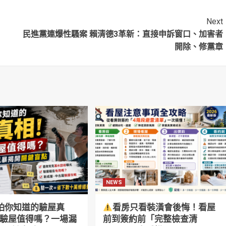
選舉
Next
民進黨連爆性騷案 賴清德3革新：直接申訴窗口、加害者
開除、修黨章
NEWS
怕你知道的驗屋真
看房只看裝潢會後悔！看屋
萬驗屋值得嗎？一場漏
前到簽約前「完整檢查清