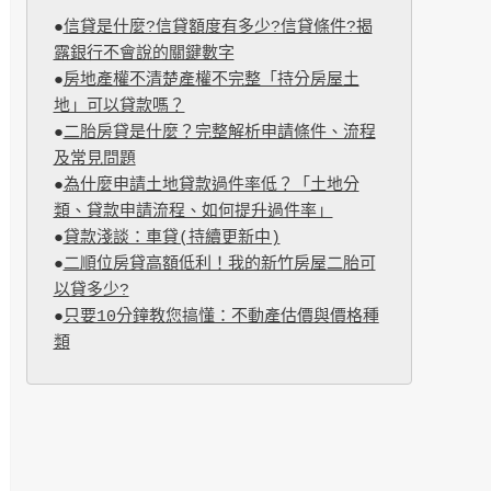
●
信貸是什麼?信貸額度有多少?信貸條件?揭
露銀行不會說的關鍵數字
●
房地產權不清楚產權不完整「持分房屋土
地」可以貸款嗎？
●
二胎房貸是什麼？完整解析申請條件、流程
及常見問題
●
為什麼申請土地貸款過件率低？「土地分
類、貸款申請流程、如何提升過件率」
●
貸款淺談：車貸(持續更新中)
●
二順位房貸高額低利！我的新竹房屋二胎可
以貸多少?
●
只要10分鐘教您搞懂：不動產估價與價格種
類