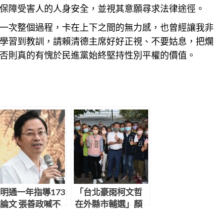
保障受害人的人身安全，並視其意願尋求法律途徑。
一次整個過程，卡在上下之間的無力感，也曾經讓我非
學習到教訓，請賴清德主席好好正視、不要姑息，把爛
否則真的有愧於民進黨始終堅持性別平權的價值。
明通一年指導173
「台北豪雨柯文哲
論文 張善政喊不
在外縣市輔選」顏
思議：天文數字
若芳：他心中只有