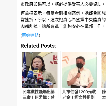
市政府如果可以，務必提供受害人必要協助，
何孟樺表示，每當看到相關案例，她都會回想
常挫折，所以，這次她真心希望黨中央能真的
肉都刮掉，讓所有黨工能夠安心在黨部工作，
(
原始連結
)
Related Posts:
民進黨性騷爆出第
北市估發1200元敬
陳
三案！何孟樺：曾
老金！柯文哲拒到
本
要黨中央積極處置
場背書 黃珊珊代打
可