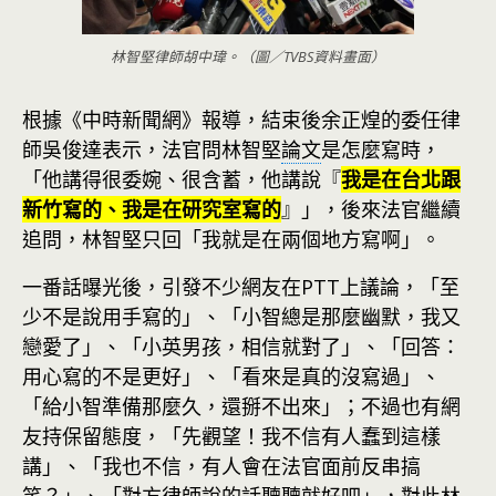
林智堅律師胡中瑋。（圖／TVBS資料畫面）
根據《中時新聞網》報導，結束後余正煌的委任律
師吳俊達表示，法官問林智堅
論文
是怎麼寫時，
「他講得很委婉、很含蓄，他講說『
我是在台北跟
新竹寫的、我是在研究室寫的
』」，後來法官繼續
追問，林智堅只回「我就是在兩個地方寫啊」。
一番話曝光後，引發不少網友在PTT上議論，「至
少不是說用手寫的」、「小智總是那麼幽默，我又
戀愛了」、「小英男孩，相信就對了」、「回答：
用心寫的不是更好」、「看來是真的沒寫過」、
「給小智準備那麼久，還掰不出來」；不過也有網
友持保留態度，「先觀望！我不信有人蠢到這樣
講」、「我也不信，有人會在法官面前反串搞