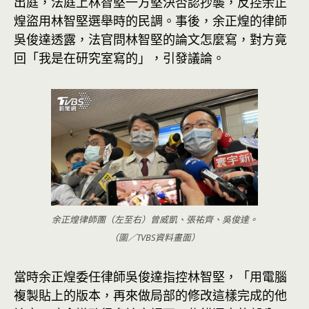
出庭，法庭上林智堅一方堅決否認抄襲，反控余正
煌盜用林智堅選舉時的民調。事後，余正煌的律師
吳俊達透露，法官問林智堅的論文怎麼寫，對方竟
回「我是在研究室寫的」，引發議論。
余正煌律師團（左至右）曾威凱、張祐齊、吳俊達。
（圖／TVBS資料畫面）
當時余正煌委任律師吳俊達指控林智堅，「用電腦
複製貼上的版本，再來做局部的修改這樣完成的他