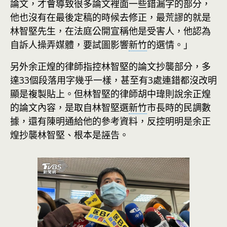
論文，才會導致很多論文裡面一些錯漏字的部分，
他也沒有在最後定稿的時候去修正，最荒謬的就是
林智堅先生，在法庭公開宣稱他是受害人，他認為
自訴人操弄媒體，要試圖影響
新竹
的選情。」
另外余正煌的律師指控林智堅的論文抄襲部分，多
達33個段落用字幾乎一樣，甚至有3處連錯都沒改明
顯是複製貼上。但林智堅的律師胡中瑋則說余正煌
的論文內容，是取自林智堅選
新竹
市長時的民調數
據，還有陳明通給他的參考資料，反控明明是余正
煌抄襲林智堅、根本是誣告。