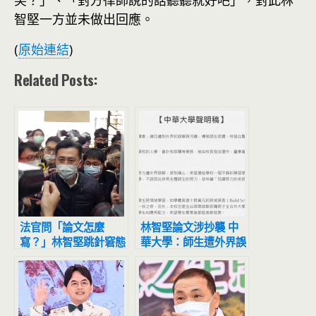
笑？」、「對方律師說的話聽聽就好吧」，對此林
智堅一方並未做出回應。
(
原始連結
)
Related Posts:
法官問「論文怎麼
林智堅論文涉抄襲 中
寫？」林智堅跳針窘態
華大學：師生遭外界誤
曝光！PTT炸鍋了
解感到痛心