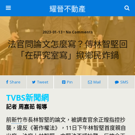
耀晉不動產
2023-01-13 • No Comments
法官問論文怎麼寫？傳林智堅回
「在研究室寫」掀鄉民炸鍋
Share
Tweet
Pin
Mail
SMS
TVBS新聞網
記者 周嘉茹 報導
前
新竹
市長林智堅的論文，被調查官余正煌指控抄
襲，違反《著作權法》，11日下午林智堅首度親自