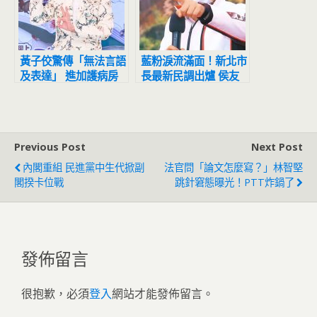
黃子佼驚傳「無法言語
藍粉淚流滿面！新北市
及表達」 進加護病房
長最新民調出爐 侯友
救治最新病況曝
宜超震撼
Previous Post
Next Post
內閣重組 民進黨中生代掀副
法官問「論文怎麼寫？」林智堅
閣揆卡位戰
跳針窘態曝光！PTT炸鍋了
發佈留言
很抱歉，必須
登入
網站才能發佈留言。