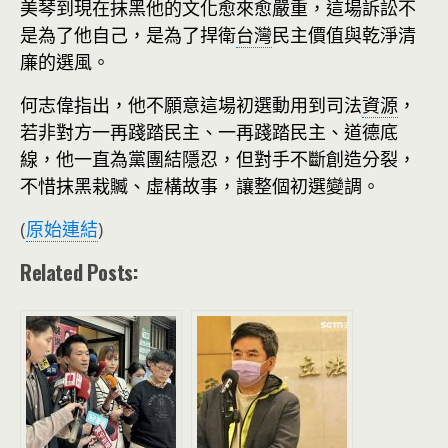
美琴到現在抹黑他的文化愈來愈嚴重，這場訴訟不
是為了他自己，是為了捍衛
台灣
民主價值與乾淨清
廉的選風。
何志偉指出，他不願意這場初選動用到司法
資源
，
若非對方一再踐踏民主、一再踐踏民主、道德底
線，他一直為黨團結隱忍，但對手不斷創造分裂，
不惜抹黑栽贓、虛構故事，讓整個初選變調。
(
原始連結
)
Related Posts: