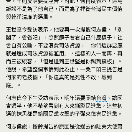
告，王則反嗆要提誣告。對此，何再度表示，這場
訴訟不是為了他自己，而是為了捍衛台灣民主價值
與乾淨清廉的選風。
王世堅今受訪表示，他要再一次提醒何志偉，「別
鬧了，省省吧」，照照鏡子看看自己什麼樣子，
社
會
自有公斷，不要浪費司法資源，「你們這群惡魔
就是造成司法資源被濫用」，這樣的人一而再、再
而三被縱容，「但是碰到王世堅是你踢到鐵板」。
他說，希望整個事情到此為止，一哭二鬧三提告是
何家的老技倆，「你還真的是死性不改，壞到
底」。
何志偉今下午受訪表示，明年還要團結
台灣
、讓國
會過半，他不希望看到有人來撕裂民進黨，這些初
選的抹黑都是給國民黨攻擊的子彈來傷害民進黨。
何志偉說，按鈴提告的原因是從過去的駐美大使蕭