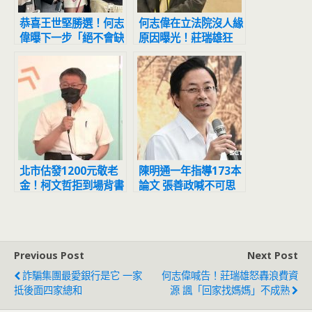
恭喜王世堅勝選！何志
何志偉在立法院沒人緣
偉曝下一步「絕不會缺
原因曝光！莊瑞雄狂
席」
轟：動不動講假話讓人
生氣
北市估發1200元敬老
陳明通一年指導173本
金！柯文哲拒到場背書
論文 張善政喊不可思
黃珊珊代打
議：天文數字
Previous Post
Next Post
詐騙集團最愛銀行是它 一家
何志偉喊告！莊瑞雄怒轟浪費資
抵後面四家總和
源 諷「回家找媽媽」不成熟