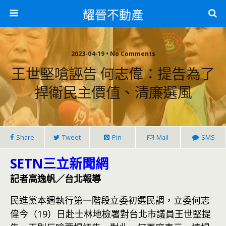
耀晉不動產
2023-04-19 • No Comments
王世堅嗆誣告 何志偉：提告為了
捍衛民主價值、清廉選風
Share
Tweet
Pin
Mail
SMS
SETN
三立新聞網
記者高逸帆／台北報導
民進黨本週執行第一階段立委初選民調，立委何志
偉今（19）日赴士林地檢署對
台北
市議員王世堅提