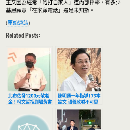
王又因為經常「砲打自家人」遭內部抨擊，有多少
基層願意「在家顧電話」還是未知數。
(
原始連結
)
Related Posts:
北市估發1200元敬老
陳明通一年指導173本
金！柯文哲拒到場背書
論文 張善政喊不可思
黃珊珊代打
議：天文數字