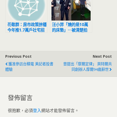
花敬群：房市政策拚穩
汪小菲「燒的是10萬
今年推1.7萬戶社宅招
的床墊」⋯被清楚拍
標
到！ S Hotel給回應
Previous Post
Next Post
獲准參訪台積電 美記者投書
曾提出「摩爾定律」 英特爾共
體驗
同創辦人摩爾94歲辭世
發佈留言
很抱歉，必須
登入
網站才能發佈留言。