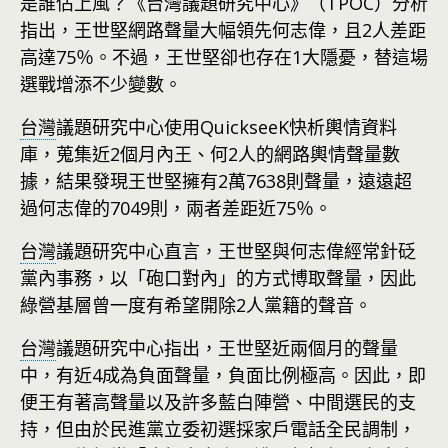
是誰佔上風？《台灣議題研究中心》（TPOC）分析
指出，王世堅網路聲量大幅領先何志偉，且2人差距
高達75％。不過，王世堅卻也存在1大隱憂，替這場
選戰增添不少變數。
台灣
議題研究中心使用QuickseeK快析輿情資料
庫，蒐集近2個月內王、何2人的網路輿情聲量數
據，結果發現王世堅擁有2萬7638則聲量，遠遠超
過何志偉的7049則，兩者差距近75％。
台灣
議題研究中心直言，王世堅與何志偉經常針砭
黨內事務，以「砲口對內」的方式博取聲量，因此
綠營基層曾一度有希望開除2人黨籍的聲音。
台灣
議題研究中心指出，王世堅近兩個月的聲量
中，有近4成為負面聲量，負面比例極高。因此，即
便王有著高聲量以及許多藍白陣營、中間選民的支
持，但由於民進黨立委初選採家戶電話全民調制，