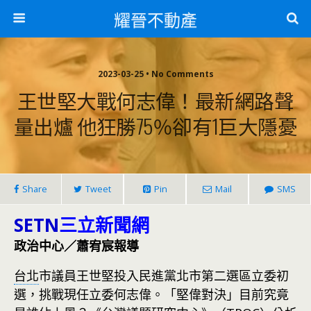
耀晉不動產
2023-03-25 • No Comments
王世堅大戰何志偉！最新網路聲
量出爐 他狂勝75％卻有1巨大隱憂
Share
Tweet
Pin
Mail
SMS
SETN
三立新聞網
政治中心／蕭宥宸報導
台北
市議員王世堅投入民進黨北市第二選區立委初
選，挑戰現任立委何志偉。「堅偉對決」目前究竟