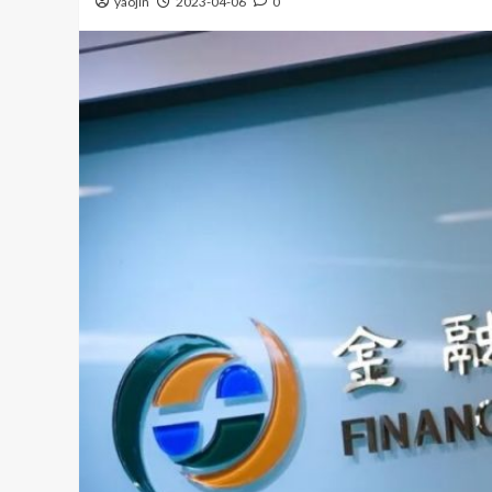
yaojin
2023-04-06
0