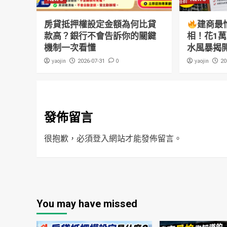
房貸抵押權設定金額為何比貸
建商最
款高？銀行不會告訴你的關鍵
相！花1
機制一次看懂
水風暴揭
yaojin
0
yaojin
2026-07-31
20
發佈留言
很抱歉，必須
登入
網站才能發佈留言。
You may have missed