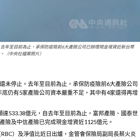
去年至目前為止，承保防疫險前6大產險公司已辦理現金增資近新台幣
億元。（中央社檔案照片）
還未停止。去年至目前為止，承保防疫險前6大產險公司
2年底仍有5家產險公司資本嚴重不足，其中有4家還得再
增
達533.38億元，自去年至目前為止，富邦產險、國泰世
產險及中信產險已完成現金增資近1125億元。
（RBC）及淨值比近日出爐，金管會保險局副局長蔡火炎