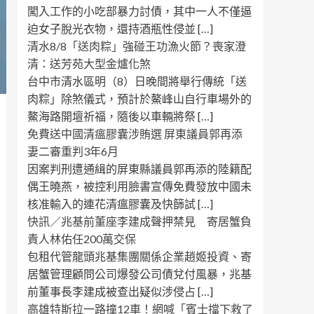
闖入工作的小吃部暴力討債，其中一人不僅逼
迫女子脫光衣物，還持酒瓶性侵並 […]
清水8/8「送肉粽」強碰王功漁火節？喪家澄
清：送芳苑大型金爐化煞
台中市清水區明（8）日晚間將舉行傳統「送
肉粽」除煞儀式，預計於鰲峰山自行車場外的
鰲海路開壇祈福，隨後以車輛將祭 […]
免費送中國清瘟膠囊涉賄選 屏東議員郭再添
妻二審重判3年6月
因案判刑遭通緝的屏東縣議員郭再添的陸籍配
偶王曉燕，被控利用臉書宣傳免費發放中國未
核准輸入的連花清瘟膠囊及快篩試 […]
快訊／兆基前董座李建成聲押禁見 寄居蟹負
責人林佑任200萬交保
包租代管龍頭兆基集團關係企業趙姬投資、寄
居蟹管理顧問公司爆發公司債兌付風暴，兆基
前董事長李建成被查出疑似涉侵占 […]
高雄特斯拉一路撞12車！網喊「賓士擋下救了