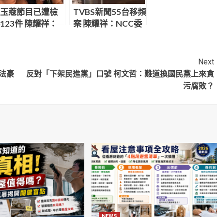
玉蔻節目已遭檢
TVBS新聞55台移頻
123件 陳耀祥：
案 陳耀祥：NCC委
SOP處理
員會已駁回
Next
法豪
反對「下架民進黨」口號 柯文哲：難道換國民黨上來貪
污腐敗？
NEWS