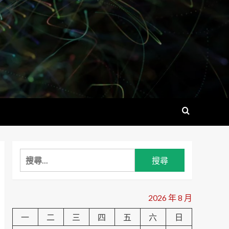
搜
尋
關
鍵
2026 年 8 月
字:
一
二
三
四
五
六
日