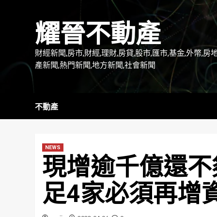
Skip
to
耀晉不動產
content
財經新聞,房市,財經,理財,房貸,股市,匯市,基金,外幣,房
產新聞,熱門新聞,地方新聞,社會新聞
不動產
NEWS
現增逾千億還不
足4家必須再增