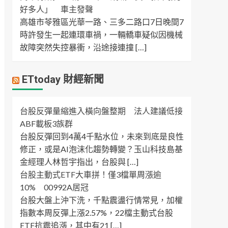
好多人」 車主發聲
高雄市苓雅區光華一路、三多二路口7日晚間7
時許發生一起連環車禍，一輛轎車疑似因機械
故障突然失控暴衝，沿途接連撞 […]
ETtoday 財經新聞
台股反彈量縮進入橫向盤整期 法人建議低接
ABF載板3族群
台股反彈回到4萬4千點水位，未來到底是良性
修正，或是AI泡沫化趨勢轉變？玉山科技島基
金經理人林哲宇指出，台股與 […]
台股主動式ETF大車拼！僅3檔單周漲逾
10% 00992A居冠
台股大盤上沖下洗，千點震盪行情常見，加權
指數本周反彈上漲2.57%，22檔主動式台股
ETF抗震追漲，其中有21 […]