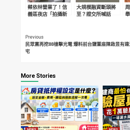
蔡依林營業了！信
大規模融資斷頭將
周
義區夜店「拍攝新
至？證交所喊話
舉
計畫影片」網友目
「勿聽信市場流
照
擊驚：本人正到翻
言」
掉
Continue
Previous
民眾黨再挖88槍擊光電 爆料前台鹽董座陳啟昱有違
Reading
宅
More Stories
NEWS
NEWS