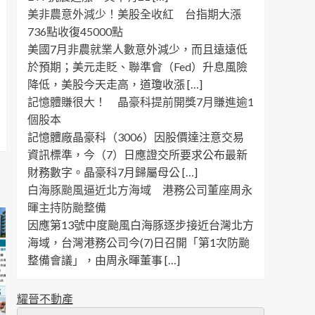
美非農意外減少！美股全收紅 台指期大漲
736點收復45000點
美國7月非農就業人數意外減少，而且遠遠低
於預期；美元走貶、聯準會（Fed）升息風險
降低，美股今天走高，道瓊收漲 […]
記憶體賺很大！ 晶豪科提前開獎7月賺進逾1
個股本
記憶體廠晶豪科（3006）因股價達注意交易
資訊標準，今（7）日應證交所要求公布最新
財務數字。晶豪科7月歸屬母公 […]
白海豚颱風逼近北方海域 港務公司董座周永
暉主持防颱整備
因應第13號中度颱風白海豚逐步接近台灣北方
海域，台灣港務公司今(7)日召開「第1次防颱
整備會議」，由周永暉董事 […]
耀晉不動產