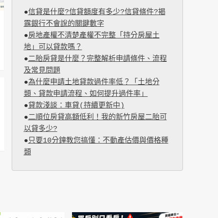
●
信貸是什麼?信貸額度有多少?信貸條件?揭
露銀行不會說的關鍵數字
●
房地產權不清楚產權不完整「持分房屋土
地」可以貸款嗎？
●
二胎房貸是什麼？完整解析申請條件、流程
及常見問題
●
為什麼申請土地貸款過件率低？「土地分
類、貸款申請流程、如何提升過件率」
●
貸款淺談：車貸(持續更新中)
●
二順位房貸高額低利！我的新竹房屋二胎可
以貸多少?
●
只要10分鐘教您搞懂：不動產估價與價格種
類