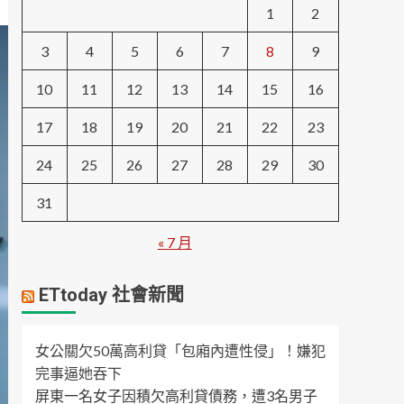
1
2
3
4
5
6
7
8
9
10
11
12
13
14
15
16
17
18
19
20
21
22
23
24
25
26
27
28
29
30
31
« 7 月
ETtoday 社會新聞
女公關欠50萬高利貸「包廂內遭性侵」！嫌犯
完事逼她吞下
屏東一名女子因積欠高利貸債務，遭3名男子