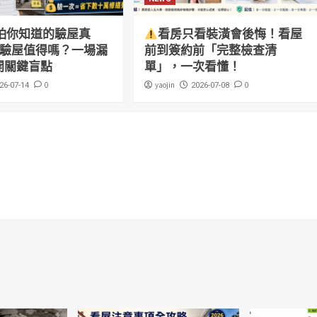
怕你知道的驗屋真
看房只看裝潢會後悔！看屋
萬驗屋值得嗎？一場漏
前到簽約前「完整檢查清
開關鍵盲點
單」，一次看懂！
0
yaojin
0
26-07-14
2026-07-08