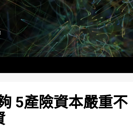
地
夠 5產險資本嚴重不
資