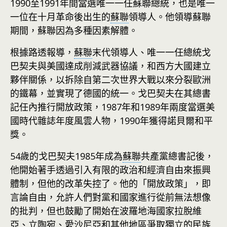
1990至1991年間當選唯一一任蘇聯總統，也是唯一
一位在十月革命後出生的
蘇聯
領導人。他領導蘇聯
期間，蘇聯因為多種因素解體。
根據路透報導，
蘇聯
末代領導人、唯一一任總統戈
巴契夫與美國達成削減武器協議，和西方大國建立
夥伴關係，以拆除自第二次世界大戰以來分裂歐洲
的鐵幕，並實現了德國的統一。戈巴契夫在其總書
記任內推行開放政策，1987年和1989年兩度當選美
國時代雜誌年度風雲人物，1990年獲得諾貝爾和平
獎。
54歲的戈巴契夫1985年成為
蘇聯
共產黨總書記後，
他開始著手透過引入有限的政治和經濟自由來振興
體制，但他的改革失控了。他的「開放政策」，即
言論自由，允許人們對黨和國家進行從前無法想像
的批判，但也鼓勵了開始在波羅地海國家拉脫維
亞、立陶宛、愛沙尼亞和其他地區爭取獨立的民族