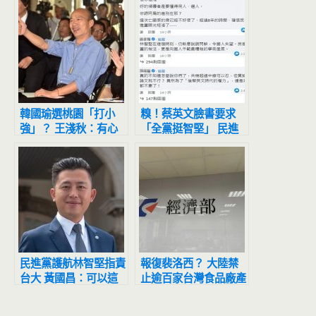
韓國瑜選桃園「打小
糗！蔡英文臉書要求
強」？ 王淺秋：有心
「全黨挺智堅」 民進
人操作放話
黨公職0人響應
民進黨護航林智堅指責
報復裴洛西？ 大陸禁
台大 黃國昌：可以這
止逾百家台灣食品廠產
樣胡說八道嗎？
品進口