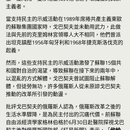
主義者。
當支持民主的示威活動在1989年席捲共產主義東歐
的蘇聯集團國家時，戈巴契夫並未動用武力，此做
法與先前的克里姆林宮領導人大不相同，他們曾派
出坦克鎮壓1956年匈牙利和1968年捷克斯洛伐克的
起義。
然而，這些支持民主的示威活動激發了蘇聯15個共
和國對自治的渴望，導致
蘇聯
在接下來的兩年中，
以混亂的方式解體。戈巴契夫曾試圖阻止蘇聯解
體，但徒勞無功，許多俄羅斯人從未原諒戈巴契夫
推動的改革所引發的動盪。
批評戈巴契夫的俄羅斯人認為，俄羅斯改革之後的
生活水準驟降，是為民主付出的沉痛代價。前
蘇聯
自由派經濟學家格林伯格於6月30日赴醫院探視戈巴