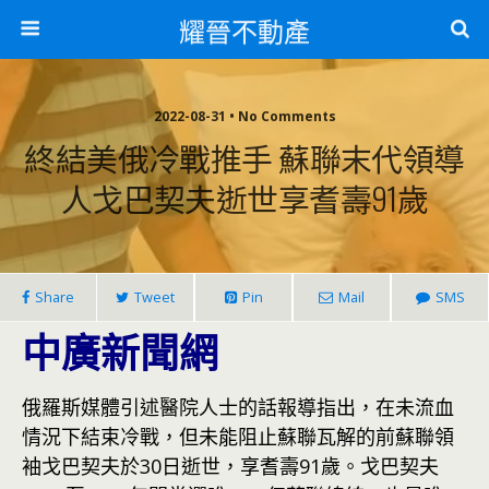
耀晉不動產
2022-08-31 • No Comments
終結美俄冷戰推手 蘇聯末代領導
人戈巴契夫逝世享耆壽91歲
Share
Tweet
Pin
Mail
SMS
中廣新聞網
俄羅斯媒體引述醫院人士的話報導指出，在未流血
情況下結束冷戰，但未能阻止蘇聯瓦解的前蘇聯領
袖戈巴契夫於30日逝世，享耆壽91歲。戈巴契夫