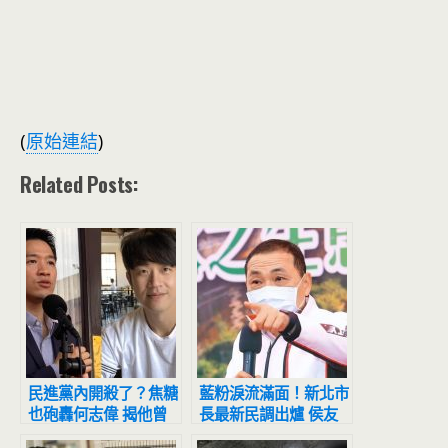
(
原始連結
)
Related Posts:
民進黨內開殺了？焦糖
藍粉淚流滿面！新北市
也砲轟何志偉 揭他曾
長最新民調出爐 侯友
打電話喬「這一件事」
宜超震撼