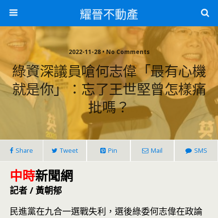
耀晉不動產
2022-11-28 • No Comments
綠資深議員嗆何志偉「最有心機
就是你」：忘了王世堅曾怎樣痛
批嗎？
Share
Tweet
Pin
Mail
SMS
中時
新聞網
記者 / 黃朝郁
民進黨在九合一選戰失利，選後綠委何志偉在政論