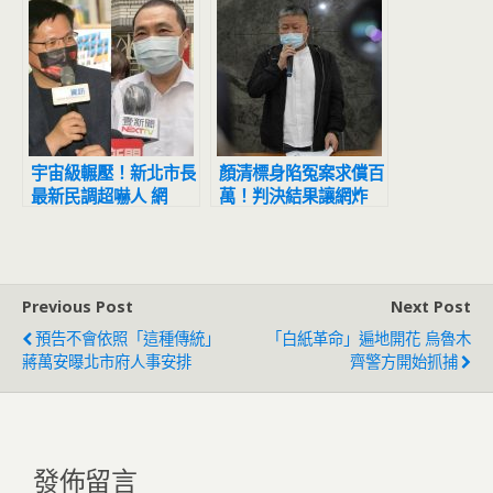
宇宙級輾壓！新北市長
顏清標身陷冤案求償百
最新民調超嚇人 網
萬！判決結果讓網炸
驚：滅亡計畫開始
鍋：官逼民反
Previous Post
Next Post
預告不會依照「這種傳統」
「白紙革命」遍地開花 烏魯木
蔣萬安曝北市府人事安排
齊警方開始抓捕
發佈留言