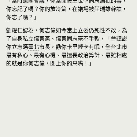
「當時黨團會議，你當面被王世堅同志痛批的事，
你忘記了嗎？你的放冷箭，在議場被莊瑞雄幹譙，
你忘了嗎？」
劉耀仁認為，何志偉如今當上立委仍死性不改，為
了自身私立傷害黨、傷害同志毫不手軟，「曾聽說
你立志選
臺北
市長，勸你卡早睡卡有眠，全台北市
最有私心、最有心機、最擅長政治算計、最難相處
的就是你何志偉，閉上你的鳥嘴！」