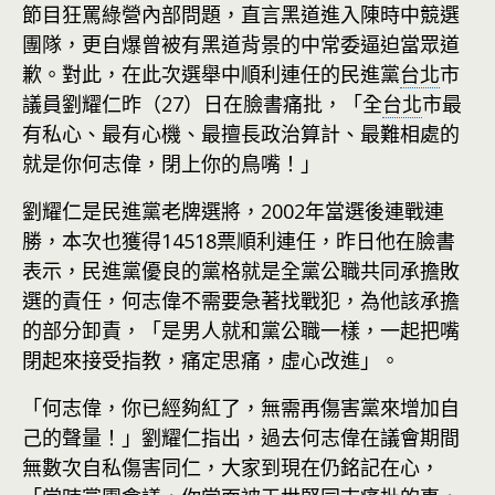
節目狂罵綠營內部問題，直言黑道進入陳時中競選
團隊，更自爆曾被有黑道背景的中常委逼迫當眾道
歉。對此，在此次選舉中順利連任的民進黨
台北
市
議員劉耀仁昨（27）日在臉書痛批，「全
台北
市最
有私心、最有心機、最擅長政治算計、最難相處的
就是你何志偉，閉上你的鳥嘴！」
劉耀仁是民進黨老牌選將，2002年當選後連戰連
勝，本次也獲得14518票順利連任，昨日他在臉書
表示，民進黨優良的黨格就是全黨公職共同承擔敗
選的責任，何志偉不需要急著找戰犯，為他該承擔
的部分卸責，「是男人就和黨公職一樣，一起把嘴
閉起來接受指教，痛定思痛，虛心改進」。
「何志偉，你已經夠紅了，無需再傷害黨來增加自
己的聲量！」劉耀仁指出，過去何志偉在議會期間
無數次自私傷害同仁，大家到現在仍銘記在心，