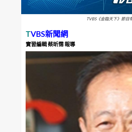
TVBS《金臨天下》節目
T
VBS新聞網
實習編輯 蔡昕霈 報導