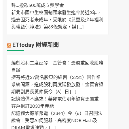
聲…撥款500萬成立獎學金
新北市國中生校園割頸案發生迄今將近3年，
過去因死者未成年，受限於《兒童及少年福利
與權益保障法》第69條規定，媒 […]
ETtoday 財經新聞
緯創股利二度延發 金管會：最嚴重回收股務
自辦
擁有將近37萬名股東的緯創（3231）因作業
系統問題，造成股利兩度延發放發，金管會證
期局副局長黃仲豪今（6）日 […]
記憶體供不應求！華邦電估明年缺貨更嚴重
客戶搶訂2030年產能
記憶體大廠華邦電（2344）今（6）日召開法
說會，受惠AI伺服器、高密度NOR Flash及
DRAM需求強勁， […]