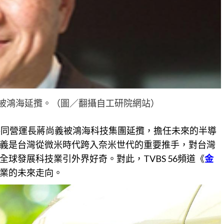
被鴻海延攬。（圖／翻攝自工研院網站）
共同營運長蔣尚義被鴻海科技集團延攬，擔任未來的半導
義是台灣從微米時代跨入奈米世代的重要推手，對台灣
球發展科技業引外界好奇。對此，TVBS 56頻道《
金
業的未來走向。