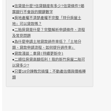
●
信貸是什麼?信貸額度有多少?信貸條件?揭
露銀行不會說的關鍵數字
●
房地產權不清楚產權不完整「持分房屋土
地」可以貸款嗎？
●
二胎房貸是什麼？完整解析申請條件、流程
及常見問題
●
為什麼申請土地貸款過件率低？「土地分
類、貸款申請流程、如何提升過件率」
●
貸款淺談：車貸(持續更新中)
●
二順位房貸高額低利！我的新竹房屋二胎可
以貸多少?
●
只要10分鐘教您搞懂：不動產估價與價格種
類