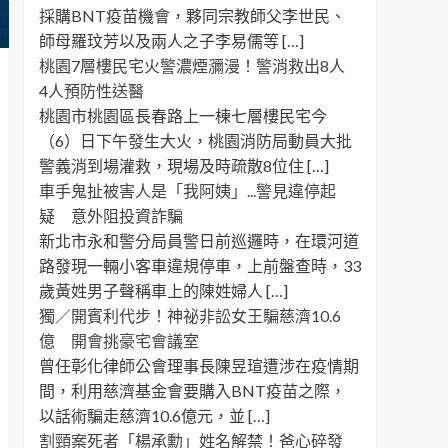
採購BNT疫苗機會，夥同宗教師父李世民、
師母羅玟芳以及兩人之子李易儒等 […]
桃園7層樓民宅火警濃煙瀰漫！警消救出8人
4人預防性送醫
桃園市桃園區長春路上一棟七層樓民宅今
（6）日下午發生大火，桃園消防局動員大批
警義消到場灌救，現場及時疏散8位住 […]
車手鬼扯被害人是「我阿姨」...警見違停起
疑 意外阻投資詐騙
新北市永和警分局員警日前巡邏時，在環河道
路發現一輛小客車違規停車，上前盤查時，33
歲黃姓男子聲稱車上的陳姓婦人 […]
獨／開賓利代步！神祕非訟女王騙慈濟10.6
億 開會挑豪宅會議室
曾任彰化律師公會理事長陳昱瑄遭涉在疫情期
間，利用慈濟基金會要購入BNT疫苗之際，
以話術騙走慈濟10.6億元，並 […]
割頸案死者「楊承勳」姓名解禁！爸心碎發