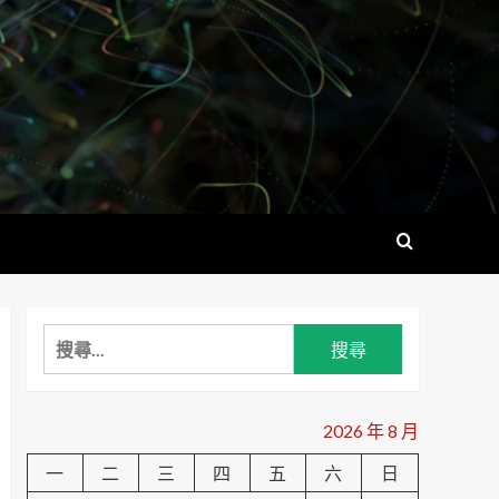
搜
尋
關
鍵
2026 年 8 月
字:
一
二
三
四
五
六
日