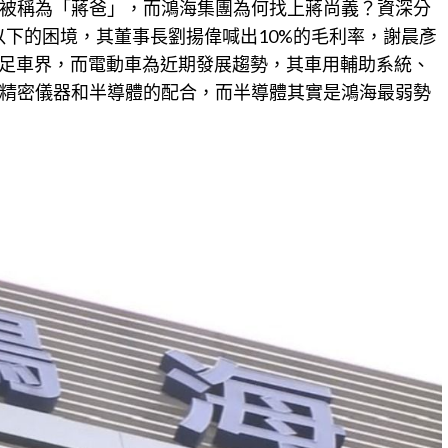
被稱為「蔣爸」，而鴻海集團為何找上蔣尚義？資深分
以下的困境，其董事長劉揚偉喊出10%的毛利率，謝晨彥
跨足車界，而電動車為近期發展趨勢，其車用輔助系統、
精密儀器和半導體的配合，而半導體其實是鴻海最弱勢