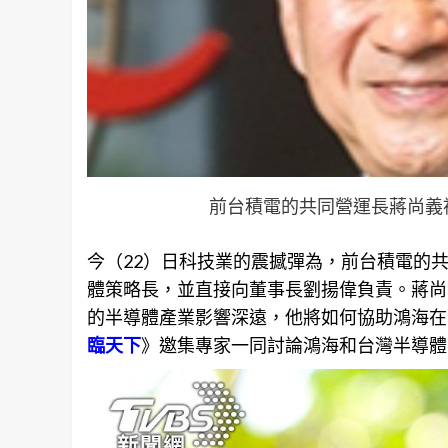
前台積電的共同營運長蔣尚義
今（22）日科技業的震撼彈為，前台積電的
體策略長，並直接向董事長劉揚偉負責。蔣尚
的半導體產業影響深遠，他將如何協助鴻海在全
臨天下
》邀集專家一同
討論
鴻海和台灣半導體