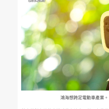
鴻海想跨足電動車產業。（示