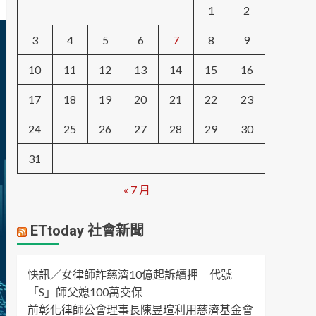
1
2
3
4
5
6
7
8
9
10
11
12
13
14
15
16
17
18
19
20
21
22
23
24
25
26
27
28
29
30
31
« 7 月
ETtoday 社會新聞
快訊／女律師詐慈濟10億起訴續押 代號
「S」師父媳100萬交保
前彰化律師公會理事長陳昱瑄利用慈濟基金會