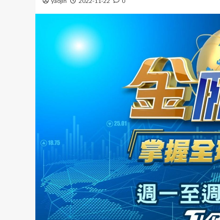
yaojin
2022-11-22
0