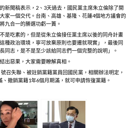
的新聞稿表示，2、3天過去，國民黨主席朱立倫除了開
大家一個交代。台南、
高雄
、基隆、花蓮4個地方議會的
將九合一的勝選功虧一簣。
不是吃素的，但是從朱立倫接任黨主席以後的同舟
計畫
這種政治環境，寧可放棄原則也要遷就現實」，最後同
長同志，是不是至少該給同志們一個完整的說明」。
結出惡果，大家需要瞭解真相。
畫，號召失聯、被註銷黨籍黨員回國民黨，相關辦法明定，
滿、撤銷黨籍1年6個月期滿，就可申請恢復黨籍。