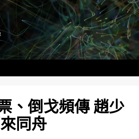
地
票、倒戈頻傳 趙少
哪來同舟