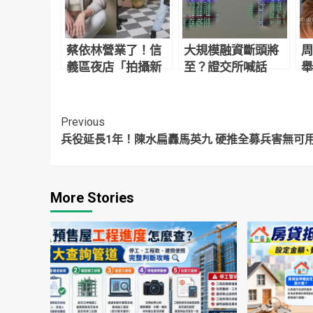
蔡依林營業了！信
大規模融資斷頭將
周
義區夜店「拍攝新
至？證交所喊話
舉
計畫影片」網友目
「勿聽信市場流
照
擊驚：本人正到翻
言」
掉
Continue
Previous
兵役延長1年！陳水扁轟馬英九 硬推全募兵害無可
Reading
More Stories