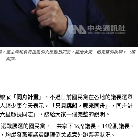
果，黨主席和負責操盤的六星縣長同志，該給大家一個完整的說明。（檔
案照）
娘家「
同舟計畫
」，不過日前國民黨在各地的議長選舉
人趙少康今天表示，「
只見跳船，哪來同舟
」，同舟計
六星縣長同志」，該給大家一個完整的說明。
一選戰勝選的國民黨，一共拿下16席議長、14席副議長。
，均爆發黨籍議員臨陣倒戈或意外跑票等狀況。