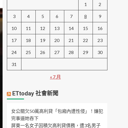
1
2
3
4
5
6
7
8
9
10
11
12
13
14
15
16
17
18
19
20
21
22
23
24
25
26
27
28
29
30
31
« 7 月
ETtoday 社會新聞
女公關欠50萬高利貸「包廂內遭性侵」！嫌犯
完事逼她吞下
屏東一名女子因積欠高利貸債務，遭3名男子