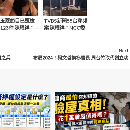
玉蔻節目已遭檢
TVBS新聞55台移頻
123件 陳耀祥：
案 陳耀祥：NCC委
SOP處理
員會已駁回
Next
用之兵
布局2024！柯文哲換祕書長 周台竹取代謝立功