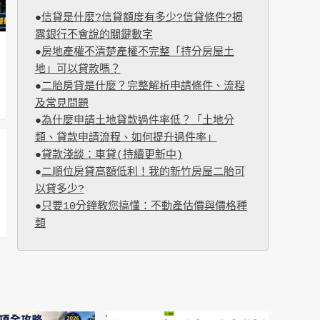
●
信貸是什麼?信貸額度有多少?信貸條件?揭
露銀行不會說的關鍵數字
●
房地產權不清楚產權不完整「持分房屋土
地」可以貸款嗎？
●
二胎房貸是什麼？完整解析申請條件、流程
及常見問題
●
為什麼申請土地貸款過件率低？「土地分
類、貸款申請流程、如何提升過件率」
●
貸款淺談：車貸(持續更新中)
●
二順位房貸高額低利！我的新竹房屋二胎可
以貸多少?
●
只要10分鐘教您搞懂：不動產估價與價格種
類