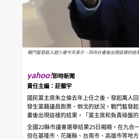
戰鬥藍發起人趙少康今天表示，同舟計畫後出現這樣的結
yahoo!
即時新聞
責任主編：莊儱宇
國民黨主席朱立倫去年上任之後，發起萬人回
發生黨籍議員跑票、倒戈的狀況，戰鬥藍發起
畫後出現這樣的結果，「黨主席和負責操盤的
全國22縣市議會選舉結果25日揭曉，在九合
但在基隆市、花蓮縣、
台南
市、高雄市等地方