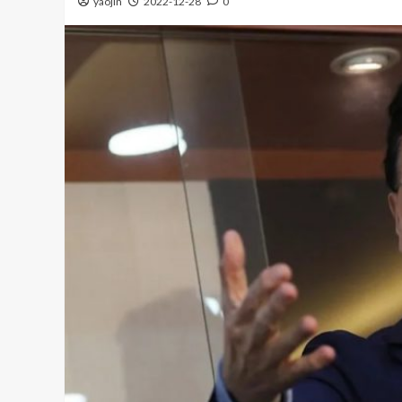
yaojin
2022-12-28
0