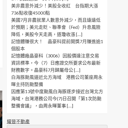
美非農意外減少！美股全收紅 台指期大漲
736點收復45000點
美國7月非農就業人數意外減少，而且遠遠低
於預期；美元走貶、聯準會（Fed）升息風險
降低，美股今天走高，道瓊收漲 […]
記憶體賺很大！ 晶豪科提前開獎7月賺進逾1
個股本
記憶體廠晶豪科（3006）因股價達注意交易
資訊標準，今（7）日應證交所要求公布最新
財務數字。晶豪科7月歸屬母公 […]
白海豚颱風逼近北方海域 港務公司董座周永
暉主持防颱整備
因應第13號中度颱風白海豚逐步接近台灣北方
海域，台灣港務公司今(7)日召開「第1次防颱
整備會議」，由周永暉董事 […]
耀晉不動產