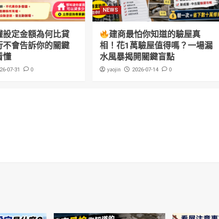
NEWS
權設定金額為何比貸
建商最怕你知道的驗屋真
行不會告訴你的關鍵
相！花1萬驗屋值得嗎？一場漏
看懂
水風暴揭開關鍵盲點
0
yaojin
0
26-07-31
2026-07-14