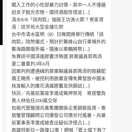
闖入工作的小吃部暴力討債，其中一人不僅逼
迫女子脫光衣物，還持酒瓶性侵並 […]
清水8/8「送肉粽」強碰王功漁火節？喪家澄
清：送芳苑大型金爐化煞
台中市清水區明（8）日晚間將舉行傳統「送
肉粽」除煞儀式，預計於鰲峰山自行車場外的
鰲海路開壇祈福，隨後以車輛將祭 […]
免費送中國清瘟膠囊涉賄選 屏東議員郭再添
妻二審重判3年6月
因案判刑遭通緝的屏東縣議員郭再添的陸籍配
偶王曉燕，被控利用臉書宣傳免費發放中國未
核准輸入的連花清瘟膠囊及快篩試 […]
快訊／兆基前董座李建成聲押禁見 寄居蟹負
責人林佑任200萬交保
包租代管龍頭兆基集團關係企業趙姬投資、寄
居蟹管理顧問公司爆發公司債兌付風暴，兆基
前董事長李建成被查出疑似涉侵占 […]
高雄特斯拉一路撞12車！網喊「賓士擋下救了