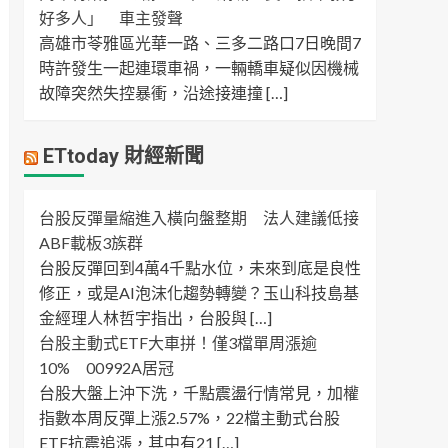
好多人」 車主發聲
高雄市苓雅區光華一路、三多二路口7日晚間7
時許發生一起連環車禍，一輛轎車疑似因機械
故障突然失控暴衝，沿途接連撞 […]
ETtoday 財經新聞
台股反彈量縮進入橫向盤整期 法人建議低接
ABF載板3族群
台股反彈回到4萬4千點水位，未來到底是良性
修正，或是AI泡沫化趨勢轉變？玉山科技島基
金經理人林哲宇指出，台股與 […]
台股主動式ETF大車拼！僅3檔單周漲逾
10% 00992A居冠
台股大盤上沖下洗，千點震盪行情常見，加權
指數本周反彈上漲2.57%，22檔主動式台股
ETF抗震追漲，其中有21 […]