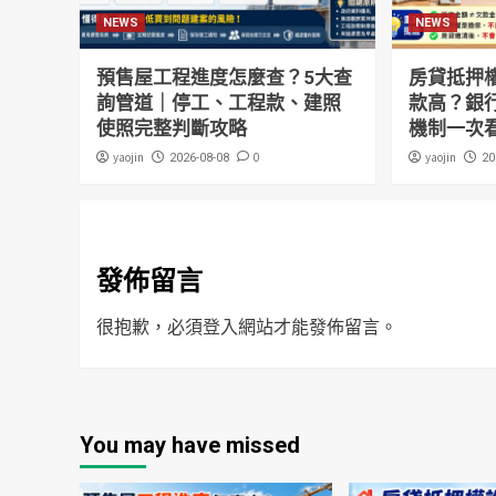
NEWS
NEWS
預售屋工程進度怎麼查？5大查
房貸抵押
詢管道｜停工、工程款、建照
款高？銀
使照完整判斷攻略
機制一次
yaojin
0
yaojin
2026-08-08
20
發佈留言
很抱歉，必須
登入
網站才能發佈留言。
You may have missed