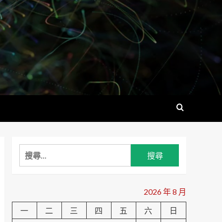
搜
尋
關
鍵
2026 年 8 月
字:
一
二
三
四
五
六
日