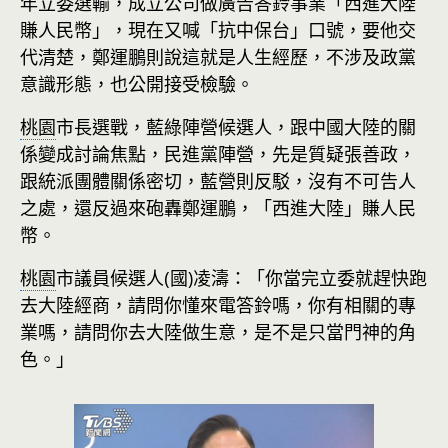
年立委選輸，成立公司做廣告答鈴事業「西進大陸
賺人民幣」，現在又喊「抗中保台」口號，要他交
代清楚，鄭運鵬則說這就是人生經歷，不涉及政黨
意識形態，也公開接受檢驗。
桃園
市長選戰，藍綠陣營候選人，跟中國大陸的關
係變成討論焦點，民進黨陣營，先是質疑張善政，
跟統派團體關係密切，藍營則反駁，沒有不可告人
之處，還反過來砲轟鄭運鵬，「西進大陸」賺人民
幣。
桃園
市議員候選人(國)凌濤：「你當完立委就趕快跑
去大陸經商，請問你懂來電答鈴嗎，你有相關的專
業嗎，請問你去大陸做生意，是不是只當門神的角
色。」