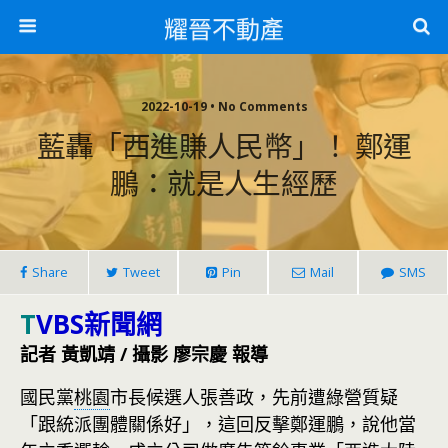
耀晉不動產
2022-10-19 • No Comments
藍轟「西進賺人民幣」！ 鄭運
鵬：就是人生經歷
Share
Tweet
Pin
Mail
SMS
T
VBS新聞網
記者 黃凱靖 / 攝影 廖宗慶 報導
國民黨
桃園
市長候選人張善政，先前遭綠營質疑
「跟統派團體關係好」，這回反擊鄭運鵬，說他當