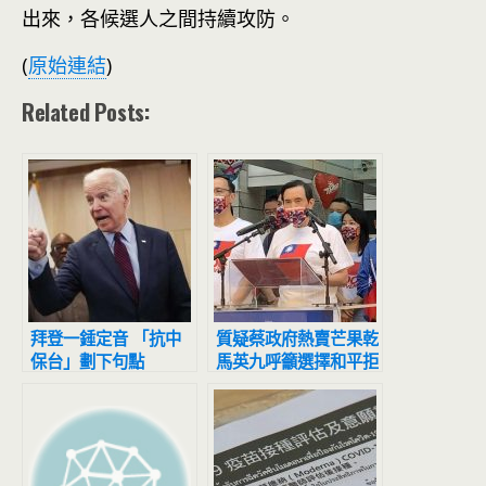
出來，各候選人之間持續攻防。
(
原始連結
)
Related Posts:
拜登一錘定音 「抗中
質疑蔡政府熱賣芒果乾
保台」劃下句點
馬英九呼籲選擇和平拒
絕戰爭