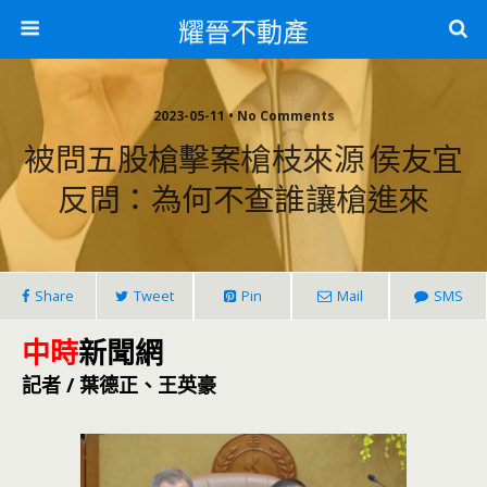
耀晉不動產
2023-05-11 • No Comments
被問五股槍擊案槍枝來源 侯友宜
反問：為何不查誰讓槍進來
Share
Tweet
Pin
Mail
SMS
中時
新聞網
記者 / 葉德正、王英豪