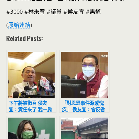
#3000 #林秉宥 #議員 #侯友宜 #黑道
(
原始連結
)
Related Posts:
下午將被徵召 侯友
「對恩恩事件深感愧
宜：責任來了 我一肩
疚」 侯友宜：會反省
承擔
檢討負起全部責任