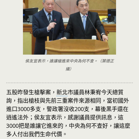
侯友宜表示，誰讓槍進來中央為何不查。（葉德正
攝）
五股昨發生槍擊案，
新北
市議員林秉宥今天總質
詢，指出槍枝與先前三重案件來源相同，當初國外
進口3000多支，警政署沒收200支，幕後黑手還在
逍遙法外；侯友宜表示，感謝議員提供訊息，這
3000把是誰讓它進來的，中央為何不查好，讓這麼
多人付出我們生命代價。