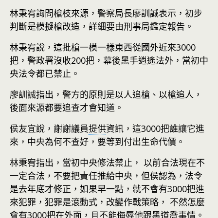
林秉宥詢問槍枝來源，警察局長廖訓誠表示，初步
判斷是模擬槍改造，詳細要由刑事局鑑定報告。
林秉宥說，這批槍一模一樣東西從國外近來3000
把，警政署沒收200把，幕後黑手逍遙法外，當初中
央法令都已禁止。
廖訓誠指出，警方的原則是以人追槍、以槍追人，
後面來源都要追查才會知道。
侯友宜說，謝謝議員
提供
資訊，這3000把誰讓它進
來，中央為何不查好，要等到付出生命代價。
林秉宥指出，當初中央修法禁止， 以前合法現在不
一定合法，不要把責任推給中央，但侯認為，法令
是去年底才修正，如果早一點，就不會有3000把進
來犯罪，犯罪是滾動式，改變作戰策略， 不然怎麼
會有3000把在外面，且不能侮辱他跟黑道喬事情。