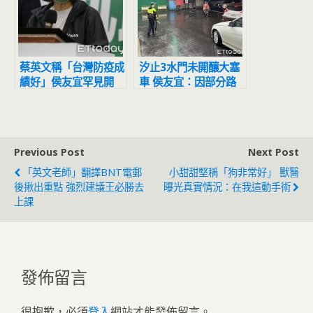
蔡英文稱「台灣防疫成
汐止3水門未開釀大塞
績好」侯友宜罕見開
車 侯友宜：因部分路
嗆：絕不是這麼一回事
段還沒清理完畢
Previous Post
Next Post
「英文老師」翻譯BNT電郵
小甜甜堅稱「狗非常好」 獸醫
後揪出重點 強烈建議王必勝去
曝光真實情況：在我這動手術
上課
發佈留言
很抱歉，必須
登入
網站才能發佈留言。