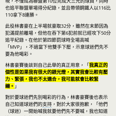
現，不僅成為聯盟第10位完成大三元的球員，同時
也追平聯盟單場得分紀錄，並且帶領鋼鐵人以116比
110拿下8連勝。
此役林書豪在上半場就豪取32分，雖然在末節因為
犯滿提前離場，但他在吞下第6犯前就已經攻下50分
追平紀錄。在他於第四節罰球時全場高喊
「MVP」，不過當下他雙手下壓，示意球迷們先不
要為他喝彩。
林書豪賽後談到自己此舉的真正用意，「
我真正的
個性是如果我有很大的鎂光燈，其實我會比較有壓
力、緊張，我也不太適合，我可能就會比較緊
繃。
」
對於要球迷們先別喝彩的行為，林書豪賽後也表示
自己知道球迷們的
支持
，對於大家很抱歉，「他們
（球迷）一開始喊我就要他們先不要喊，我也知道