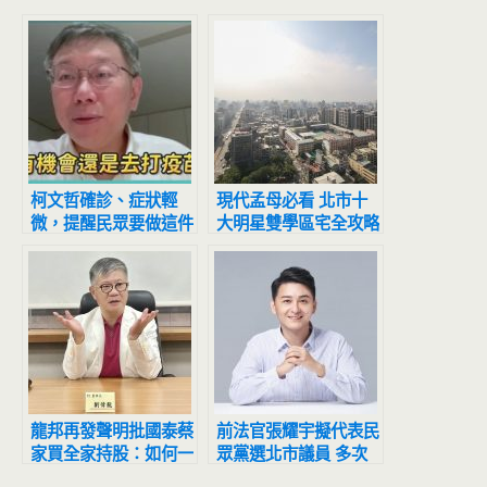
柯文哲確診、症狀輕
現代孟母必看 北市十
微，提醒民眾要做這件
大明星雙學區宅全攻略
事保護自己
「長安國小、大同高中
國中部」263件交易居
優質雙學區宅冠軍
龍邦再發聲明批國泰蔡
前法官張耀宇擬代表民
家買全家持股：如何一
眾黨選北市議員 多次
分鐘貸款81億元？
開庭遲到挨罰惹議