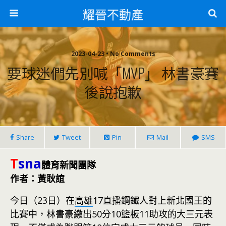
耀晉不動產
2023-04-23 • No Comments
要球迷們先別喊「MVP」 林書豪賽
後說抱歉
Share
Tweet
Pin
Mail
SMS
T
sna
體育新聞團隊
作者：黃耿誼
今日（23日）在
高雄
17直播鋼鐵人對上新北國王的
比賽中，林書豪繳出50分10籃板11助攻的大三元表