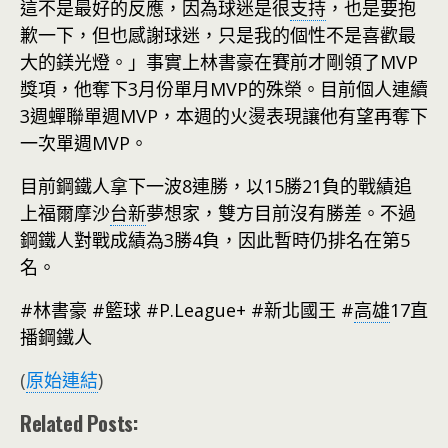
這不是最好的反應，因為球迷是很
支持
，也是要抱
歉一下，但也感謝球迷，只是我的個性不是喜歡最
大的鎂光燈。」事實上林書豪在賽前才剛領了MVP
獎項，他奪下3月份單月MVP的殊榮。目前個人連續
3週蟬聯單週MVP，本週的火燙表現讓他有望再奪下
一次單週MVP。
目前鋼鐵人拿下一波8連勝，以15勝21負的戰績追
上福爾摩沙
台新
夢想家，雙方目前沒有勝差。不過
鋼鐵人對戰成績為3勝4負，因此暫時仍排名在第5
名。
#林書豪 #籃球 #P.League+ #新北國王 #
高雄
17直
播鋼鐵人
(
原始連結
)
Related Posts: