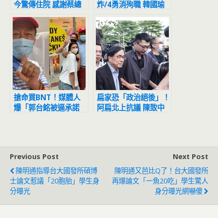
今驚傳住院 感謝蔡總
炸/4勇消殉職 韓國瑜
統探訪
提「1建議」
搶命買BNT！媒體人
扁家恐「政治絕後」！
爆「郭台銘被逼承諾
阿扁北上抗議 陳致中
2024不選總統」
恐因《選罷法》修法終
身不得參選
Previous Post
Next Post
陳明通指導台大國發所碩博
陳明通又芭比Q了！台大國發所
士論文惹議「20胞胎」學生身
再爆論文「一魚20吃」學生驚人
分曝光
身分曝光網嚇傻