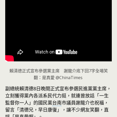
賴清德正式宣布參選黨主席 謝龍介底下回7字全場笑
翻：是真愛 @ChinaTimes ​
副總統賴清德8日晚間正式宣布參選民進黨黨主席，
立刻獲得黨內各派系民代力挺，就連曾放話「一生
監督你一人」的國民黨
台南
市議員謝龍介也祝福，
留言「清德兄，早日康復」，讓不少網友笑翻，直
呼「是真愛啊」。