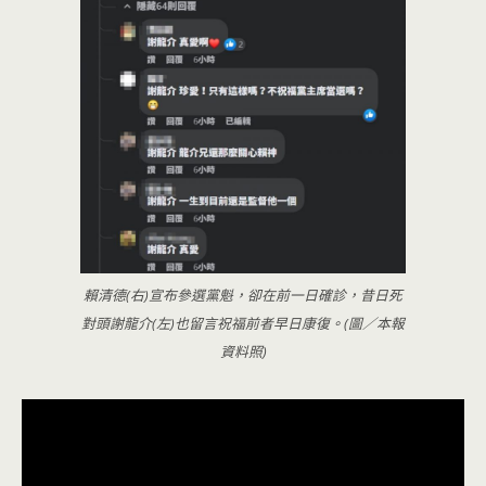
賴清德(右)宣布參選黨魁，卻在前一日確診，昔日死
對頭謝龍介(左)也留言祝福前者早日康復。(圖／本報
資料照)