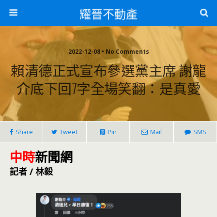
耀晉不動產
2022-12-08 • No Comments
賴清德正式宣布參選黨主席 謝龍
介底下回7字全場笑翻：是真愛
Share
Tweet
Pin
Mail
SMS
中時
新聞網
記者 / 林毅