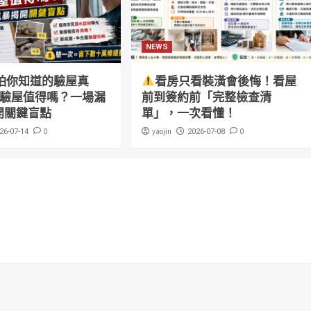
NEWS
怕你知道的驗屋真
看房只看裝潢會後悔！看屋
萬驗屋值得嗎？一場漏
前到簽約前「完整檢查清
開關鍵盲點
單」，一次看懂！
0
yaojin
0
26-07-14
2026-07-08