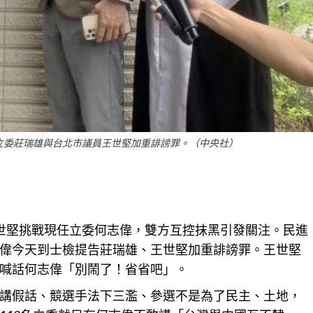
立委莊瑞雄與台北市議員王世堅加重誹謗罪。（中央社）
世堅挑戰現任立委何志偉，雙方互控抹黑引發關注。民進
偉今天到士檢提告莊瑞雄、王世堅加重誹謗罪。王世堅
喊話何志偉「別鬧了！省省吧」。
講假話、競選手法下三濫、參選不是為了民主、土地，