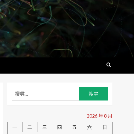
搜
尋
關
鍵
2026 年 8 月
字:
一
二
三
四
五
六
日