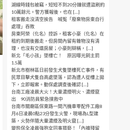
湖線時錢包被竊，短短不到20分鐘就遭盜刷約
10萬餘元。警方獲報後，也在 […]
租客搬走沒清空挨告 喊冤「廢棄物房東自行
處理」吞敗
房東阿榮（化名）控訴，租客小豪（化名）在
租約到期後搬走，但房間內留有雜物沒有清
理，也沒有交還房屋；小豪則辯稱， […]
新北「毛小孩」墜樓亡！ 原因曝光飼主罰
1.5萬
新北市樹林區日前發生犬隻墜樓死亡事件，有
民眾目擊犬隻自高處墜落，認為遭人從樓上拋
下，立即報案。動保處調查後確認 […]
台南工廠凌晨大火！大量濃煙明火、濃煙竄
出 90消防員緊急撲救中
台南市關廟區保東路一間汽機車零配件工廠8
月6日凌晨0點23分發生火警，現場為L型建
築，火勢伴隨大量濃煙及明火竄 […]
變態保全凌晨強抱女同事猥褻！「內褲殘留