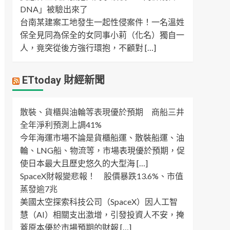
DNA」被驗出來了
台南某建案工地發生一起性侵案件！一名溫姓
保全見同為保全的女同事小莉（化名）獨自一
人，竟突從後方強行環抱，不顧對 […]
ETtoday 財經新聞
散裝、貨櫃與油輪等表現優於預期 商船三井
全年淨利預測上調41%
今年海運市場不論是貨櫃船運、散裝船運、油
輪、LNG船、物流等，市場表現優於預期，促
使日本最大且歷史悠久的大型海 […]
SpaceX財報變悲報！ 股價暴跌13.6%、市值
蒸發逾7兆
美國太空探索科技公司（SpaceX）因人工智
慧（AI）相關支出激增，引發投資人不安，掩
蓋原本優於市場預期的財報 […]