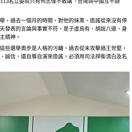
113名立委就只有何志偉不敢講「台灣與中國互不隸
舉，過去一個月的時間，對他的抹黑、造謠從來沒有停
天發表的言論與事實不符，是子虛烏有、胡說八道，身
主精神。
這些選舉奧步是人格的污衊，過去從未攻擊過王世堅，
、誠信，還自導自演來造謠，必須用司法捍衛清白及名