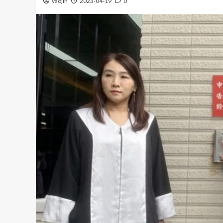
yaojin
2023-04-19
0