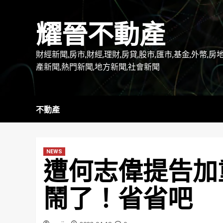
Skip
to
耀晉不動產
content
財經新聞,房市,財經,理財,房貸,股市,匯市,基金,外幣,房
產新聞,熱門新聞,地方新聞,社會新聞
不動產
NEWS
遭何志偉提告加
鬧了！省省吧