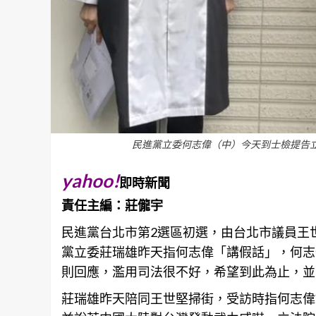
民進黨立委何志偉（中）今天到士檢提告
yahoo!
即時新聞
責任主編：莊儱宇
民進黨
台北
市第2選區初選，由
台北
市議員王
黨立委莊瑞雄昨天指何志偉「講假話」，何志
則回應，濫用司法很不好，希望到此為止，並
莊瑞雄昨天陪同王世堅掃街，受訪時指何志偉