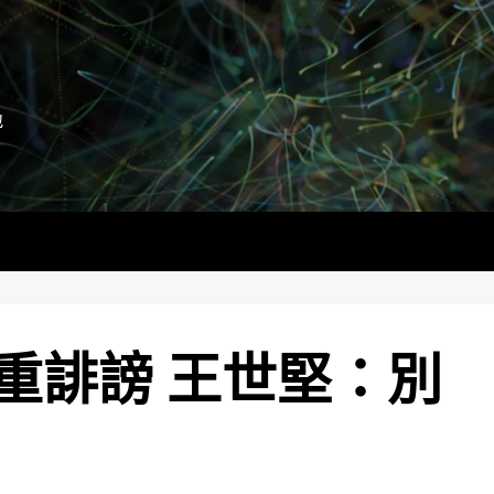
地
重誹謗 王世堅：別