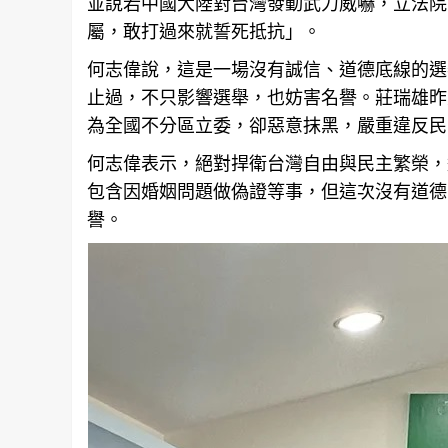
並說若中國大陸對台灣發動武力威嚇，立法院
屬，敢打過來就誓死抵抗」。
何志偉說，這是一場沒有誠信、道德底線的選
止過，不只影響選舉，也妨害名譽。莊瑞雄昨
為全國不分區立委，卻惡意抹黑，嚴重違反民
何志偉表示，絕對捍衛
台灣
自由與民主繁榮，
包含因婚姻問題做偽證等事，但這次沒有道德
譽。