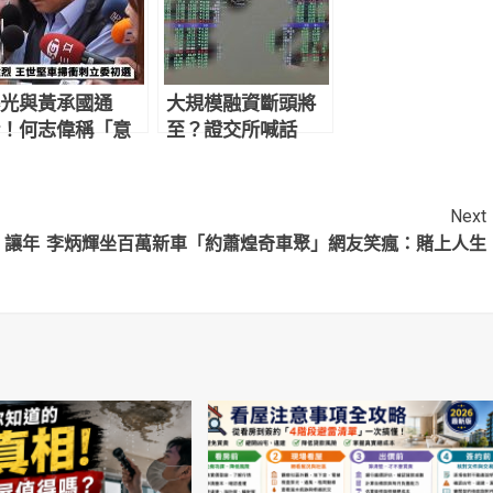
光與黃承國通
大規模融資斷頭將
！何志偉稱「意
至？證交所喊話
插曲」 王世堅轟
「勿聽信市場流
可惡：要刪他好
言」
Next
：讓年
李炳輝坐百萬新車「約蕭煌奇車聚」網友笑瘋：賭上人生