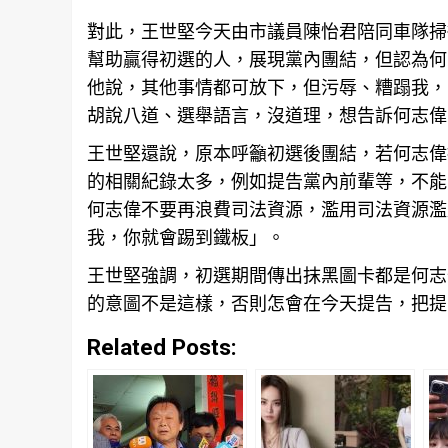
對此，王世堅今天由市議員陳怡君陪同車隊掃
幫助贏得初選的人，展現黨內團結，但認為何
他說，其他事情都可放下，但污辱、糟蹋我，
胡說八道、選舉語言，沒道理，想告訴何志偉
王世堅還說，原本呼籲初選後團結，若何志偉
的
相關
紀錄太多，例如提告黨內前輩等，不能
何志偉不要再浪費司法資源，濫用司法
資源
濫
我，你就會踢到鐵板」。
王世堅強調，初選期間傳出抹黑圖卡都是何志
的意圖不是這樣，否則怎會在今天提告，把提
Related Posts: