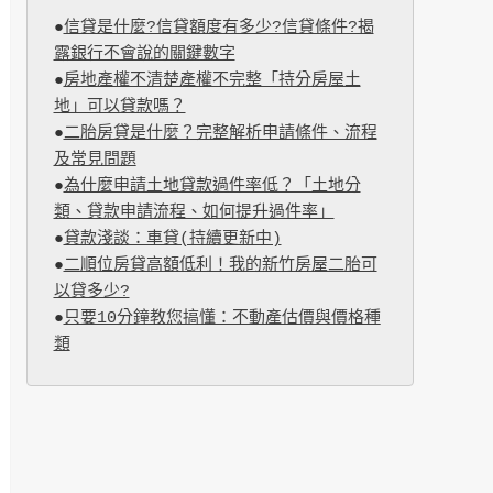
●
信貸是什麼?信貸額度有多少?信貸條件?揭
露銀行不會說的關鍵數字
●
房地產權不清楚產權不完整「持分房屋土
地」可以貸款嗎？
●
二胎房貸是什麼？完整解析申請條件、流程
及常見問題
●
為什麼申請土地貸款過件率低？「土地分
類、貸款申請流程、如何提升過件率」
●
貸款淺談：車貸(持續更新中)
●
二順位房貸高額低利！我的新竹房屋二胎可
以貸多少?
●
只要10分鐘教您搞懂：不動產估價與價格種
類