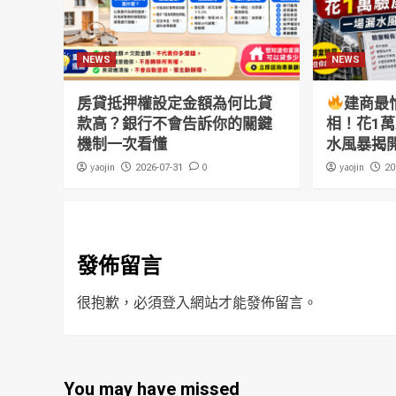
NEWS
NEWS
房貸抵押權設定金額為何比貸
建商最
款高？銀行不會告訴你的關鍵
相！花1
機制一次看懂
水風暴揭
yaojin
0
yaojin
2026-07-31
20
發佈留言
很抱歉，必須
登入
網站才能發佈留言。
You may have missed