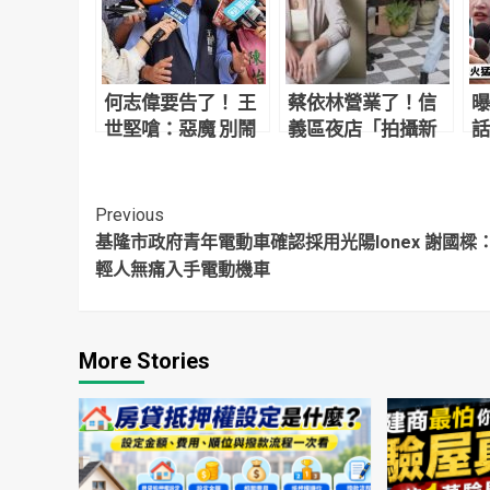
何志偉要告了！ 王
蔡依林營業了！信
曝
世堅嗆：惡魔 別鬧
義區夜店「拍攝新
話
了省省吧
計畫影片」網友目
外
擊驚：本人正到翻
太
掉
友
Continue
Previous
基隆市政府青年電動車確認採用光陽Ionex 謝國樑
Reading
輕人無痛入手電動機車
More Stories