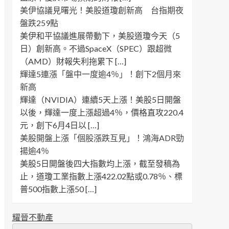
美伊協議見曙光！美股道瓊創新高 台指期夜
盤跌259點
美伊和平協議進展帶動下，美股道瓊今天（5
日）創新高。不過SpaceX（SPEC）跟超微
（AMD）財報失利拖累下 […]
輝達5連漲「盤中一度逾4％」！創下2個月來
新高
輝達（NVIDIA）連續5天上漲！美股5日開盤
以後，輝達一度上漲超過4％，價格直攻220.4
元，創下6月4日以 […]
美股開盤上漲「個股漲跌互見」！鴻海ADR勁
揚逾4％
美股5日開盤後四大指數均上漲，截至發稿為
止，道瓊工業指數上漲422.02點或0.78％、標
普500指數上漲50 […]
耀晉不動產