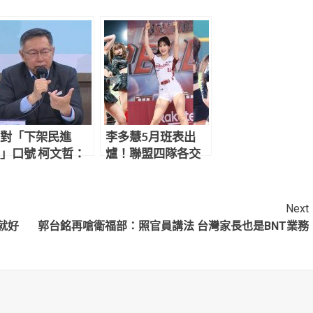
對「下架民進
李多慧5月班表出
」口號 柯文哲：
爐！聯盟四隊各交
道換國民黨上來
手一場
污腐敗？
Next
就好
郭台銘再嗆衛福部：照官員講法 台灣家長也是BNT業務