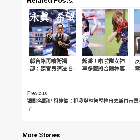
Related Posts:
郭台銘再嗆衛福
超香！啦啦隊女神
反
部：照官員講法 台
李多慧將合體林襄
黨
灣家長也是BNT業
這2天同場應援
難
務
貪
Continue
Previous
遭點名戰犯 柯建銘：把我與林智堅推出去斬首示眾
Reading
了
More Stories