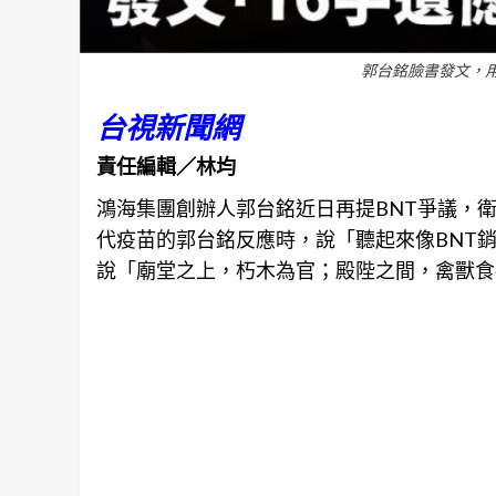
郭台銘臉書發文，用
台視新聞網
責任編輯／林均
鴻海集團創辦人郭台銘近日再提BNT爭議，衛
代疫苗的郭台銘反應時，說「聽起來像BNT
說「廟堂之上，朽木為官；殿陛之間，禽獸食