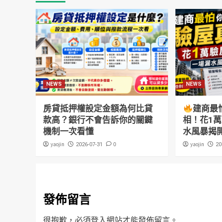
NEWS
NEWS
房貸抵押權設定金額為何比貸
建商最
款高？銀行不會告訴你的關鍵
相！花1
機制一次看懂
水風暴揭
yaojin
0
yaojin
2026-07-31
20
發佈留言
很抱歉，必須
登入
網站才能發佈留言。