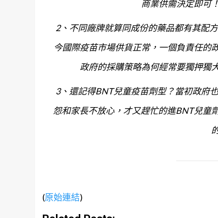
商業供需決定即可！
2、不同廠牌就算同成份的藥品都有其配
今國際疫苗市場供貨正常，一個負責任的
政府的採購策略為何經常要獨押獨
3、還記得BNT兒童疫苗劑型？當初政府也
怨和家長不放心，才又趕忙的進BNT兒童
(
原始連結
)