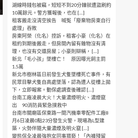
湖線時錢包被竊，短短不到20分鐘就遭盜刷約
10萬餘元。警方獲報後，也在 […]
租客搬走沒清空挨告 喊冤「廢棄物房東自行
處理」吞敗
房東阿榮（化名）控訴，租客小豪（化名）在
租約到期後搬走，但房間內留有雜物沒有清
理，也沒有交還房屋；小豪則辯稱， […]
新北「毛小孩」墜樓亡！ 原因曝光飼主罰
1.5萬
新北市樹林區日前發生犬隻墜樓死亡事件，有
民眾目擊犬隻自高處墜落，認為遭人從樓上拋
下，立即報案。動保處調查後確認 […]
台南工廠凌晨大火！大量濃煙明火、濃煙竄
出 90消防員緊急撲救中
台南市關廟區保東路一間汽機車零配件工廠8
月6日凌晨0點23分發生火警，現場為L型建
築，火勢伴隨大量濃煙及明火竄 […]
變態保全凌晨強抱女同事猥褻！「內褲殘留