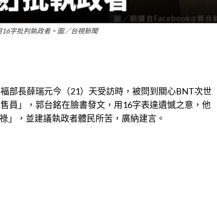
16字批判執政者。圖／台視新聞
福部長薛瑞元今（21）天受訪時，被問到關心BNT次世
銷售員」，郭台銘在臉書發文，用16字表達遺憾之意，他
祿」，並建議執政者體民所苦，廣納建言。