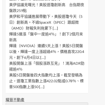
美伊協議見曙光！美股道瓊創新高 台指期夜
盤跌259點
美伊和平協議進展帶動下，美股道瓊今天（5
日）創新高。不過SpaceX（SPEC）跟超微
（AMD）財報失利拖累下 […]
輝達5連漲「盤中一度逾4％」！創下2個月來
新高
輝達（NVIDIA）連續5天上漲！美股5日開盤
以後，輝達一度上漲超過4％，價格直攻220.4
元，創下6月4日以 […]
美股開盤上漲「個股漲跌互見」！鴻海ADR勁
揚逾4％
美股5日開盤後四大指數均上漲，截至發稿為
止，道瓊工業指數上漲422.02點或0.78％、標
普500指數上漲50 […]
耀晉不動產