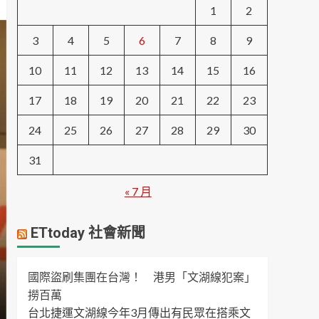
1
2
3
4
5
6
7
8
9
10
11
12
13
14
15
16
17
18
19
20
21
22
23
24
25
26
27
28
29
30
31
« 7 月
ETtoday 社會新聞
國際盜刷集團在台灣！ 港男「文湖線犯案」
撈百萬
台北捷運文湖線今年3月傳出有民眾在搭乘文