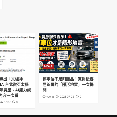
NEWS
釋出「文組神
停車位不是附贈品！買房最容
DIA 台北徵亞太藝
易踩雷的「隱形地雷」一次揭
年資歷、AI能力成
開
內容一次看
yaojin
0
2026-07-02
0
26-07-07