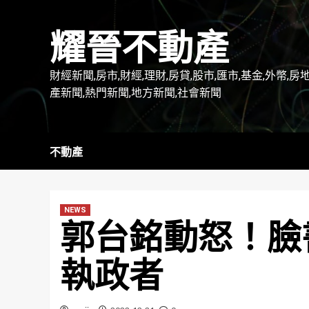
Skip
to
耀晉不動產
content
財經新聞,房市,財經,理財,房貸,股市,匯市,基金,外幣,房
產新聞,熱門新聞,地方新聞,社會新聞
不動產
NEWS
郭台銘動怒！臉
執政者