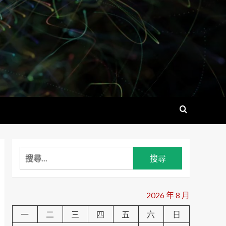
搜
尋
關
鍵
2026 年 8 月
字:
一
二
三
四
五
六
日