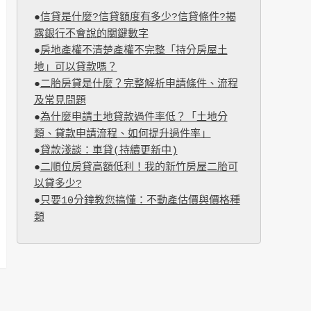
●
信貸是什麼?信貸額度有多少?信貸條件?揭
露銀行不會說的關鍵數字
●
房地產權不清楚產權不完整「持分房屋土
地」可以貸款嗎？
●
二胎房貸是什麼？完整解析申請條件、流程
及常見問題
●
為什麼申請土地貸款過件率低？「土地分
類、貸款申請流程、如何提升過件率」
●
貸款淺談：車貸(持續更新中)
●
二順位房貸高額低利！我的新竹房屋二胎可
以貸多少?
●
只要10分鐘教您搞懂：不動產估價與價格種
類