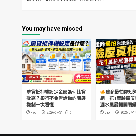
You may have missed
NEWS
NEWS
房貸抵押權設定金額為何比貸
建商最怕你知
款高？銀行不會告訴你的關鍵
相！花1萬驗屋值
機制一次看懂
漏水風暴揭開關
yaojin
0
yaojin
2026-07-31
2026-07-1