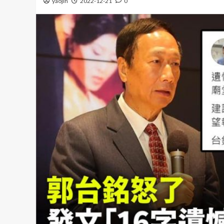
yaojin
2022-12-21
0