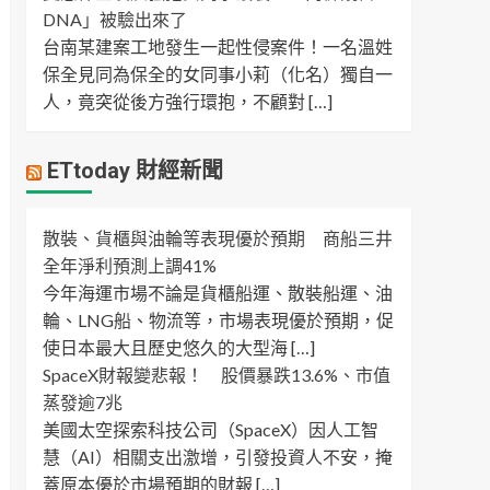
DNA」被驗出來了
台南某建案工地發生一起性侵案件！一名溫姓
保全見同為保全的女同事小莉（化名）獨自一
人，竟突從後方強行環抱，不顧對 […]
ETtoday 財經新聞
散裝、貨櫃與油輪等表現優於預期 商船三井
全年淨利預測上調41%
今年海運市場不論是貨櫃船運、散裝船運、油
輪、LNG船、物流等，市場表現優於預期，促
使日本最大且歷史悠久的大型海 […]
SpaceX財報變悲報！ 股價暴跌13.6%、市值
蒸發逾7兆
美國太空探索科技公司（SpaceX）因人工智
慧（AI）相關支出激增，引發投資人不安，掩
蓋原本優於市場預期的財報 […]