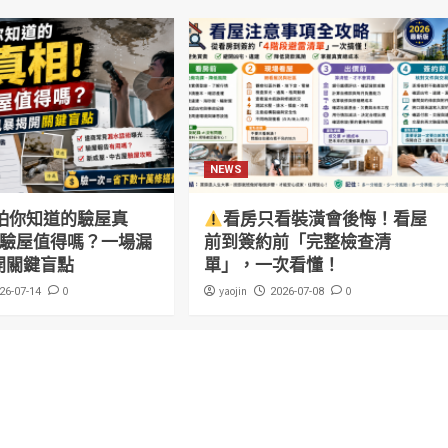
NEWS
怕你知道的驗屋真
看房只看裝潢會後悔！看屋
萬驗屋值得嗎？一場漏
前到簽約前「完整檢查清
開關鍵盲點
單」，一次看懂！
0
yaojin
0
26-07-14
2026-07-08