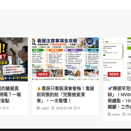
NEWS
NEWS
道的驗屋真
看房只看裝潢會後悔！看屋
輝達罕見
得嗎？一場
前到簽約前「完整檢查清
缺」！NVI
鍵盲點
單」，一次看懂！
術總監，10
關鍵，工作
0
yaojin
0
4
2026-07-08
yaojin
20