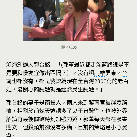
圖／TVBS
鴻海創辦人郭台銘：「(郭董最近都走深藍路線是不
是要和侯友宜做出區隔？），沒有啊
高雄
屏東，
台
南
也都沒有，都是我認為現在全台灣2300萬的老百
姓，最關心的議題就是經濟民生議題。」
郭台銘的妻子是南投人，兩人來到紫南宮被群眾簇
擁，相對於前幾天這趟多了妻子曾馨瑩，也被外界
解讀再最後關鍵時刻加強力道，郭董每天都在臉書
貼文，但鏡頭前卻沒有多講，目前的策略是小心翼
翼。