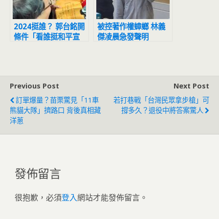
2024挺誰？ 郭台銘開
被控著作權蟑螂 林義
條件「看誰挺和平宣
傑凌晨急發聲明
言」
Previous Post
Next Post
訂單爆量？苗栗驚見「11車
若打巷戰「台灣民眾拿步槍」可
熊貓大隊」擠路口 背後真相藏
撐多久？退役中將答案驚人
洋蔥
發佈留言
很抱歉，必須
登入
網站才能發佈留言。