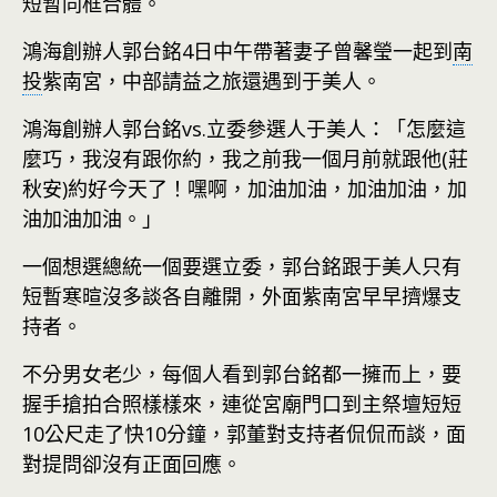
短暫同框合體。
鴻海創辦人郭台銘4日中午帶著妻子曾馨瑩一起到
南
投
紫南宮，中部請益之旅還遇到于美人。
鴻海創辦人郭台銘vs.立委參選人于美人：「怎麼這
麼巧，我沒有跟你約，我之前我一個月前就跟他(莊
秋安)約好今天了！嘿啊，加油加油，加油加油，加
油加油加油。」
一個想選總統一個要選立委，郭台銘跟于美人只有
短暫寒暄沒多談各自離開，外面紫南宮早早擠爆支
持者。
不分男女老少，每個人看到郭台銘都一擁而上，要
握手搶拍合照樣樣來，連從宮廟門口到主祭壇短短
10公尺走了快10分鐘，郭董對支持者侃侃而談，面
對提問卻沒有正面回應。