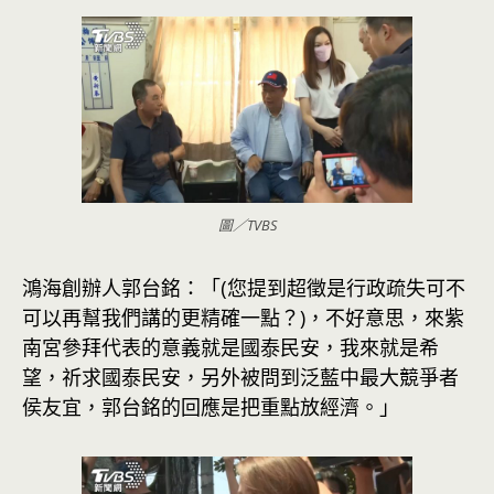
圖／TVBS
鴻海創辦人郭台銘：「(您提到超徵是行政疏失可不
可以再幫我們講的更精確一點？)，不好意思，來紫
南宮參拜代表的意義就是國泰民安，我來就是希
望，祈求國泰民安，另外被問到泛藍中最大競爭者
侯友宜，郭台銘的回應是把重點放經濟。」