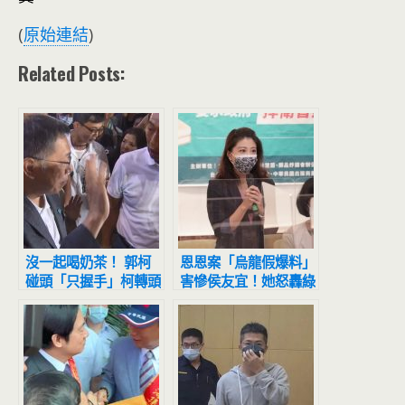
(
原始連結
)
Related Posts:
沒一起喝奶茶！ 郭柯
恩恩案「烏龍假爆料」
碰頭「只握手」柯轉頭
害慘侯友宜！她怒轟綠
走
委：抹黑了就跑