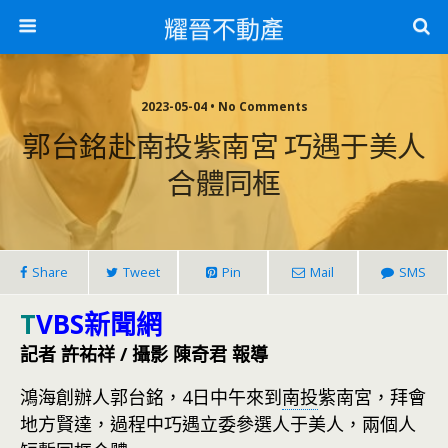
耀晉不動產
2023-05-04 • No Comments
郭台銘赴南投紫南宮 巧遇于美人
合體同框
Share
Tweet
Pin
Mail
SMS
T
VBS新聞網
記者 許祐祥 / 攝影 陳奇君 報導
鴻海創辦人郭台銘，4日中午來到
南投
紫南宮，拜會
地方賢達，過程中巧遇立委參選人于美人，兩個人