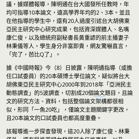
議，據媒體報導，陳明通在台大國發所任教時，年
均可指導10本論文，遠高學界年均的2、3本。並且
在他指導的學生中，還有20人過度引述台大胡佛東
亞民主研究中心研究成果，包括資深媒體人、名嘴
康仁俊，以及總統府副秘書長黃重諺的前主播妻子
林秉儀等人，學生身分非富即貴，網友驚嚇直言，
「完了，芭比Q了」。
據《中國時報》今（8）日披露，陳明通指導（或擔
任口試委員）的20本碩博士學位
論文
，疑似將台大
胡佛東亞民主研究中心2000年到2018年「亞洲民主
動態調查」的5波調查，切割成20個
論文
題目，且論
文的研究方法、資料，包括整個論文架構都很相
似，形同「一魚20吃」，僅論文主題關鍵字更改，
且20本論文的口試委員也都高度重疊。
該報導進一步探查發現，這20人除了康仁俊、林秉