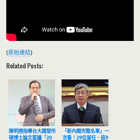
(
原始連結
)
Related Posts:
陳明通指導台大國發所
「新內閣完整名單」一
碩博士論文惹議「20
次看！29位留任、這9