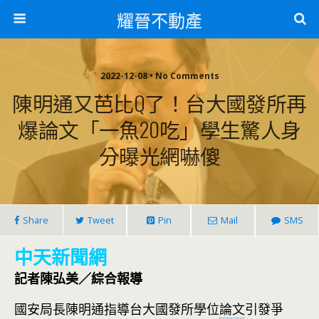
耀晉不動產
2022-12-08 • No Comments
陳明通又芭比Q了！台大國發所再
爆論文「一魚20吃」學生驚人身
分曝光網嚇傻
Share
Tweet
Pin
Mail
SMS
中天新聞網
記者陳弘美／綜合報導
國安局長陳明通指導台大國發所學位
論文
引發爭