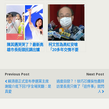
胞胎」學生身分曝光
人有變化
陳其邁哭哭了？最新高
柯文哲為高虹安嗆
雄市長街頭民調出爐
「20多年交情不要
柯志恩輾壓所有人
了？」 柯建銘妙回
「阿彌陀佛 我佛慈
悲」
Previous Post
Next Post
賴清德正式宣布參選黨主席
過度自戀？！徐巧芯爆吳怡農拜
謝龍介底下回7字全場笑翻：是
訪里長竟只做了「這件事」就閃
真愛
人