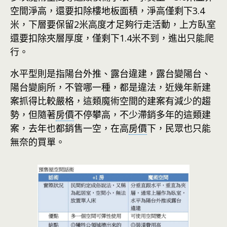
空間淨高，還要扣除樓地板面積，淨高僅剩下3.4
米，下層要保留2米高度才足夠行走活動，上方臥室
還要扣除夾層厚度，僅剩下1.4米不到，進出只能爬
行。
水平型則是指陽台外推、露台違建，露台變陽台、
陽台變廁所，不管哪一種，都是違法，近幾年新建
案抓得比較嚴格，這類魔術空間的建案有減少的趨
勢，但隨著
房價
不停攀高，不少滯銷多年的這類建
案，去年也都銷售一空，在高
房價
下，民眾也只能
無奈的買單。