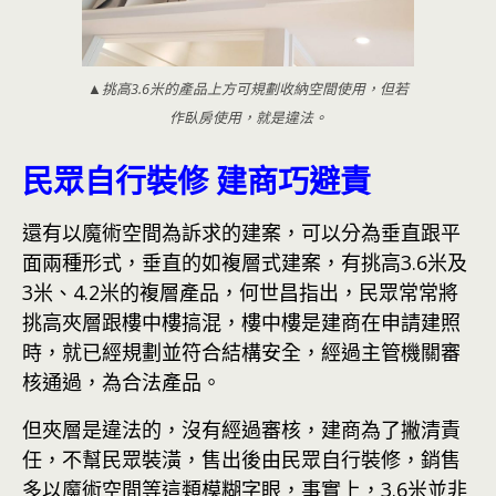
▲挑高3.6米的產品上方可規劃收納空間使用，但若
作臥房使用，就是違法。
民眾自行裝修 建商巧避責
還有以魔術空間為訴求的建案，可以分為垂直跟平
面兩種形式，垂直的如複層式建案，有挑高3.6米及
3米、4.2米的複層產品，何世昌指出，民眾常常將
挑高夾層跟樓中樓搞混，樓中樓是建商在申請建照
時，就已經規劃並符合結構安全，經過主管機關審
核通過，為合法產品。
但夾層是違法的，沒有經過審核，建商為了撇清責
任，不幫民眾裝潢，售出後由民眾自行裝修，銷售
多以魔術空間等這類模糊字眼，事實上，3.6米並非