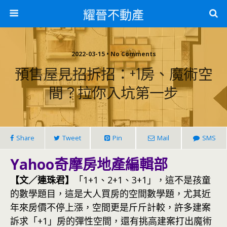
耀晉不動產
2022-03-15 • No Comments
預售屋見招拆招：+1房、魔術空
間？拉你入坑第一步
Share
Tweet
Pin
Mail
SMS
Yahoo奇摩房地產編輯部
【文／連珠君】
「1+1、2+1、3+1」，這不是孩童
的數學題目，這是大人買房的空間數學題，尤其近
年來房價不停上漲，空間更是斤斤計較，許多建案
訴求「+1」房的彈性空間，還有挑高建案打出魔術