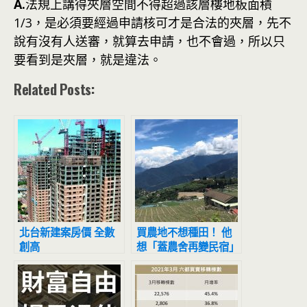
A.
法規上講得夾層空間不得超過該層樓地板面積
1/3，是必須要經過申請核可才是合法的夾層，先不
說有沒有人送審，就算去申請，也不會過，所以只
要看到是夾層，就是違法。
Related Posts:
北台新建案房價 全數
買農地不想種田！ 他
創高
想「蓋農舍再變民宿」
專家坦言：沒時間了