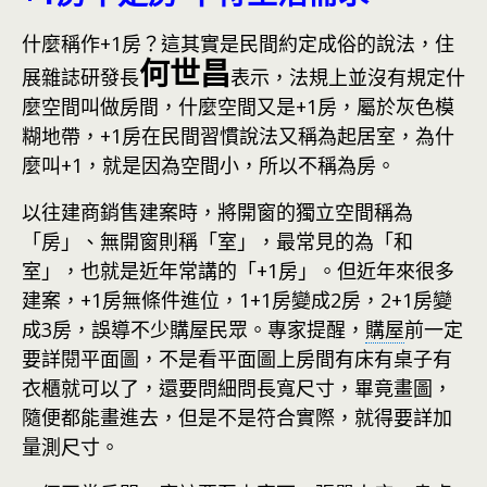
什麼稱作+1房？這其實是民間約定成俗的說法，住
何世昌
展雜誌研發長
表示，法規上並沒有規定什
麼空間叫做房間，什麼空間又是+1房，屬於灰色模
糊地帶，+1房在民間習慣說法又稱為起居室，為什
麼叫+1，就是因為空間小，所以不稱為房。
以往建商銷售建案時，將開窗的獨立空間稱為
「房」、無開窗則稱「室」，最常見的為「和
室」，也就是近年常講的「+1房」。但近年來很多
建案，+1房無條件進位，1+1房變成2房，2+1房變
成3房，誤導不少購屋民眾。專家提醒，
購屋
前一定
要詳閱平面圖，不是看平面圖上房間有床有桌子有
衣櫃就可以了，還要問細問長寬尺寸，畢竟畫圖，
隨便都能畫進去，但是不是符合實際，就得要詳加
量測尺寸。