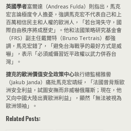
英國學者
富爾達（Andreas Fulda）則指出，馬克
宏言論極度令人擔憂，強調馬克宏不代表自己和上
百萬相信民主和人權的歐洲人，「若台灣失守，國
際自由秩序將成歷史」。他和法國策略研究基金會
（FRS）副主任戴爾特（Bruno Tertrais）都強
調，馬克宏錯了，「避免台海戰爭的最好方式是威
嚇」，表示「必須威懾習近平政權以武力併吞台
灣」。
捷克的歐洲價值安全政策中心
執行總監楊雅嚳
（Jakub Janda）痛批馬克宏靖綏，「法國曾背叛歐
洲安全利益，試圖安撫而非威嚇俄羅斯；現在，他
又向中國大陸出賣歐洲利益」，顯然「無法被視為
歐洲領袖」。
Related Posts: