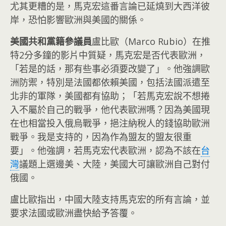
尤其更糟的是，馬克宏這番言論已延燒到大西洋彼
岸，恐怕影響歐洲與美國的關係。
美國共和黨籍參議員
盧比歐（Marco Rubio）在推
特2分多鐘的影片中質疑，馬克宏是否代表歐洲，
「若是的話，那有些事必須要改變了」。他強調歐
洲防禦，特別是法國都依賴美國，包括法國派遣至
北非的軍隊，美國都有協助；「若馬克宏說不想捲
入不屬於自己的戰爭，他代表歐洲嗎？因為美國現
在也相當投入俄烏戰爭，挹注納稅人的錢協助歐洲
戰爭。我是支持的，因為作為盟友的盟友很重
要」。他強調，若馬克宏代表歐洲，認為不該在
台
灣
議題上選邊美、大陸，美國大可讓歐洲自己對付
俄國。
盧比歐指出，中國大陸支持馬克宏的所有言論，並
要求法國或歐洲盡快給予答覆。