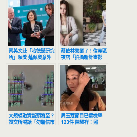
蔡英文赴「哈德遜研究
蔡依林營業了！信義區
所」領獎 蓬佩奧意外
夜店「拍攝新計畫影
沒出席
片」網友目擊驚：本人
正到翻掉
大規模融資斷頭將至？
周玉蔻節目已遭檢舉
證交所喊話「勿聽信市
123件 陳耀祥：照
場流言」
SOP處理