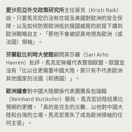
愛沙尼亞外交政策研究所
主任萊克（Kristi Raik）
說，只要馬克宏仍沒有在提及美國對歐洲的安全保
障，以及如何防禦歐洲抵抗俄國威脅的前提下講到
歐洲戰略自主，「那他不會被認真地視為歐洲（或
法國）領袖」。
芬蘭駐比利時大使館
顧問英莎麗（Sari Arho
Havrén）批評，馬克宏無權代表整個歐盟，歐盟並
沒有「比以往更需要中國大陸，那只有不代表歐洲
其他國家的法國（和德國）」。
歐洲議會
對中國大陸關係代表團團長包瑞翰
（Reinhard Butikofer）狠批，馬克宏訪陸結果比
預期的更糟，「真的是完全的災難… 以他對中國大
陸和台灣的立場，馬克宏喪失了成為歐洲領袖的任
何主張」。