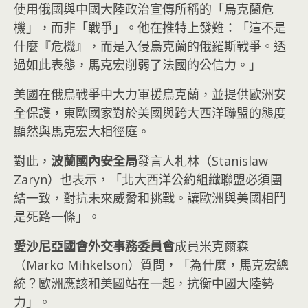
使用俄國與中國大陸政治宣傳所稱的「烏克蘭危
機」，而非「戰爭」。他在推特上發難：「這不是
什麼『危機』，而是入侵烏克蘭的俄羅斯戰爭。透
過如此表態，馬克宏削弱了法國的公信力。」
美國在俄烏戰爭中大力軍援烏克蘭，並提供歐洲安
全保護，東歐國家對於美國與跨大西洋聯盟的態度
顯然與馬克宏大相徑庭。
對此，
波蘭國內安全局
發言人札林（Stanislaw
Zaryn）也表示，「北大西洋公約組織聯盟必須團
結一致，對抗未來威脅和挑戰。讓歐洲與美國相鬥
是死路一條」。
愛沙尼亞國會外交事務委員會
成員米克爾森
（Marko Mihkelson）質問，「為什麼，馬克宏總
統？歐洲應該和美國站在一起，抗衡中國大陸勢
力」。