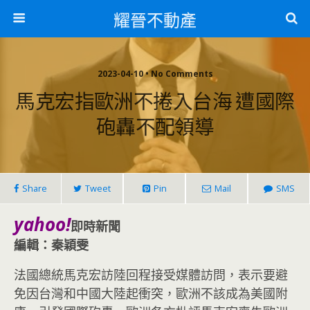
耀晉不動產
2023-04-10 • No Comments
馬克宏指歐洲不捲入台海 遭國際
砲轟不配領導
Share
Tweet
Pin
Mail
SMS
yahoo!
即時新聞
編輯：秦穎雯
法國總統馬克宏訪陸回程接受媒體訪問，表示要避
免因台灣和中國大陸起衝突，歐洲不該成為美國附