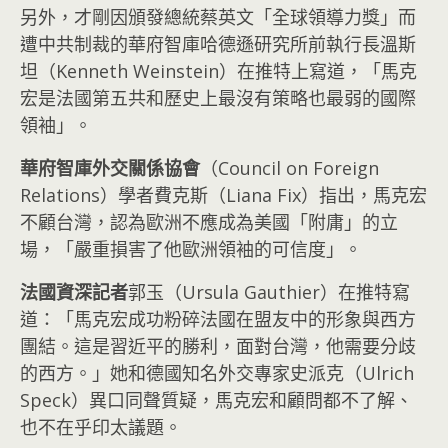
另外，才剛因頒發總統蔡英文「全球領導力獎」而
遭中共制裁的華府智庫哈德遜研究所前執行長溫斯
坦（Kenneth Weinstein）在推特上寫道，「馬克
宏是法國第五共和歷史上最沒有策略也最弱的國際
領袖」。
華府智庫外交關係協會
（Council on Foreign
Relations）學者費克斯（Liana Fix）指出，馬克宏
不顧台灣，認為歐洲不應成為美國「附庸」的立
場，「嚴重損害了他歐洲領袖的可信度」。
法國資深記者
郭玉（Ursula Gauthier）在推特寫
道：「馬克宏成功粉碎法國在盟友中的形象與西方
團結。這是習近平的勝利，面對台灣，他需要分歧
的西方。」她和德國知名外交專家史派克（Ulrich
Speck）異口同聲質疑，馬克宏和顧問都不了解、
也不在乎印太議題。