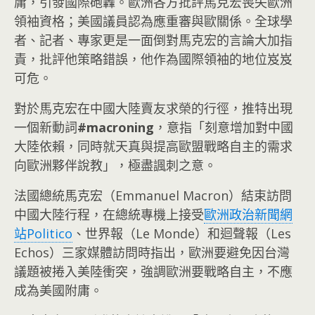
庸，引發國際砲轟。歐洲各方批評馬克宏喪失歐洲
領袖資格；美國議員認為應重審與歐關係。全球學
者、記者、專家更是一面倒對馬克宏的言論大加指
責，批評他策略錯誤，他作為國際領袖的地位岌岌
可危。
對於馬克宏在中國大陸賣友求榮的行徑，推特出現
一個新動詞
#macroning
，意指「刻意增加對中國
大陸依賴，同時就天真與提高歐盟戰略自主的需求
向歐洲夥伴說教」，極盡諷刺之意。
法國總統馬克宏（Emmanuel Macron）結束訪問
中國大陸行程，在總統專機上接受
歐洲政治新聞網
站Politico
、世界報（Le Monde）和迴聲報（Les
Echos）三家媒體訪問時指出，歐洲要避免因台灣
議題被捲入美陸衝突，強調歐洲要戰略自主，不應
成為美國附庸。