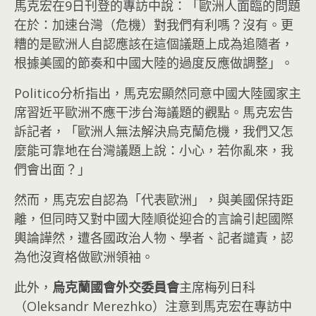
馬克宏在9日刊登的專訪中說：「歐洲人面臨的問題
在於：加速台灣（危機）對我們有利嗎？沒有。更
糟的是歐洲人自認應該在這個議題上成為追隨者，
根據美國的節奏和中國大陸的過度反應做調整」。
Politico分析指出，馬克宏顯然同意中國大陸國家主
席習近平歐洲不應干涉台海議題的觀點。馬克宏告
訴記者，「歐洲人無法解決烏克蘭危機，我們又怎
麼能可靠地在台灣議題上說：小心，若你亂來，我
們會出面？」
然而，馬克宏自認為「代表歐洲」，與美國保持距
離，但同時又對中國大陸順從迎合的言論引起國際
輿論譁然，遭各國政治人物、學者、記者譴責，認
為他沒資格做歐洲領袖。
此外，
烏克蘭國會外交委員會
主席梅列日科
（Oleksandr Merezhko）注意到馬克宏在專訪中