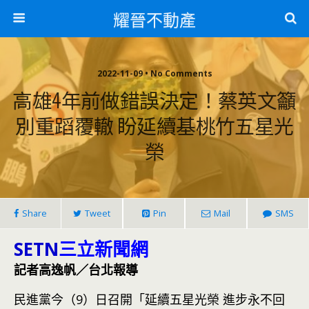
耀晉不動產
2022-11-09 • No Comments
高雄4年前做錯誤決定！蔡英文籲
別重蹈覆轍 盼延續基桃竹五星光
榮
Share
Tweet
Pin
Mail
SMS
SETN
三立新聞網
記者高逸帆／台北報導
民進黨今（9）日召開「延續五星光榮 進步永不回