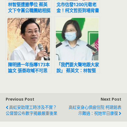
林智堅遭撤學位 蔡英
北市估發1200元敬老
文下令黨公職團結相挺
金！柯文哲拒到場背書
黃珊珊代打
陳明通一年指導173本
「我們要大聲地跟大家
論文 張善政喊不可思
說」 蔡英文：林智堅
議：天文數字
沒有抄襲
Previous Post
Next Post
高虹安助理工時涉及不實？
高虹安身心俱疲住院 柯建銘表
公督盟公布數字揭最嚴重後果
示難過：祝她早日康復