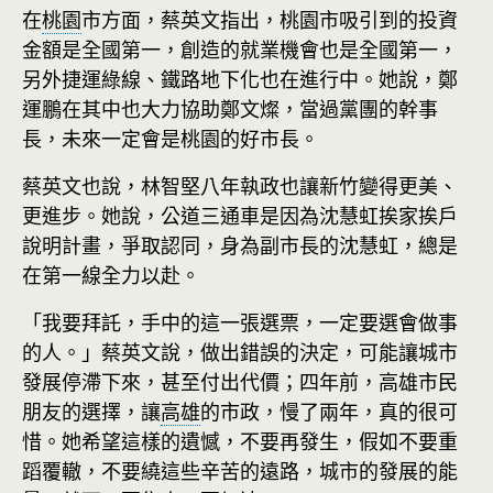
在
桃園
市方面，蔡英文指出，桃園市吸引到的投資
金額是全國第一，創造的就業機會也是全國第一，
另外捷運綠線、鐵路地下化也在進行中。她說，鄭
運鵬在其中也大力協助鄭文燦，當過黨團的幹事
長，未來一定會是桃園的好市長。
蔡英文也說，林智堅八年執政也讓新竹變得更美、
更進步。她說，公道三通車是因為沈慧虹挨家挨戶
說明計畫，爭取認同，身為副市長的沈慧虹，總是
在第一線全力以赴。
「我要拜託，手中的這一張選票，一定要選會做事
的人。」蔡英文說，做出錯誤的決定，可能讓城市
發展停滯下來，甚至付出代價；四年前，高雄市民
朋友的選擇，讓
高雄
的市政，慢了兩年，真的很可
惜。她希望這樣的遺憾，不要再發生，假如不要重
蹈覆轍，不要繞這些辛苦的遠路，城市的發展的能