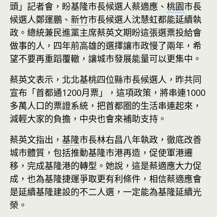
頭」記者會，盼基隆市長候選人蔡適應、
桃園
市長
候選人鄭運鵬、
新竹
市長候選人沈慧虹都能延續執
政。總統兼民進黨主席蔡英文期盼這張選票投給會
做事的人，四年前高雄的選擇讓市政慢了兩年，希
望不要再重蹈覆轍，讓城市發展能量可以更集中。
蔡英文表示，北北基桃四位縣市長候選人，昨共同
宣布「首都通1200月票」，這項政策，將串連1000
多萬人口的票證系統，把首都圈的生活串連起來，
減輕大家的負擔，中央也會來補助支持。
蔡英文指出，
基隆
市長林右昌八年執政，徹底改善
城市體質，包括推動基隆市港再造，促使軍港遷
移，完成基隆港的轉型。她說，這是蔡適應大力促
成，也為基隆捷運爭取更有利條件，相信蔡適應會
是延續基隆建設的不二人選，一定能為基隆延續光
榮。