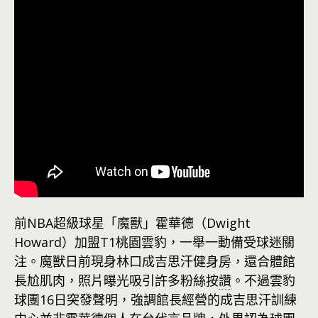
前NBA超級球星「魔獸」霍華德（Dwight
Howard）加盟T1桃園雲豹，一舉一動備受球迷關
注。魔獸日前現身林口成吉思汗健身房，還合體館
長尬肌肉，照片曝光吸引許多粉絲按
讚
。不過雲豹
球團16日突發聲明，強調館長經營的成吉思汗訓練