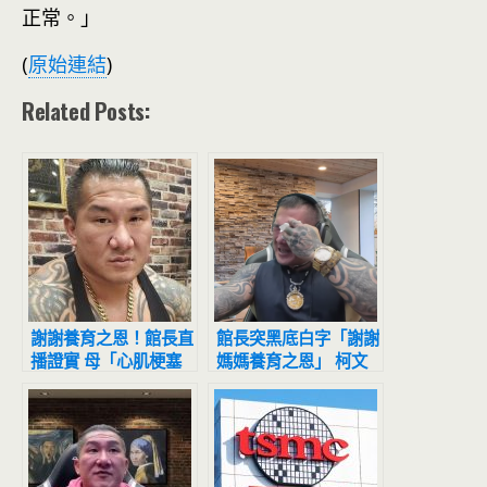
正常。」
(
原始連結
)
Related Posts:
謝謝養育之恩！館長直
館長突黑底白字「謝謝
播證實 母「心肌梗塞
媽媽養育之恩」 柯文
過世」：不想被看到傷
哲：館長節哀
心一面