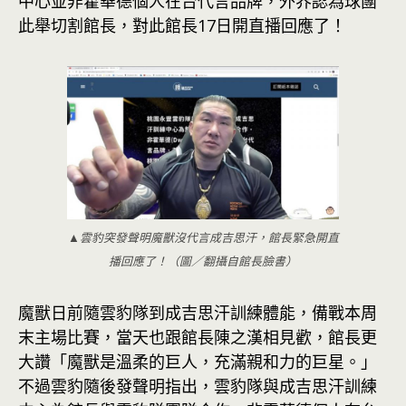
中心並非霍華德個人在台代言品牌，外界認為球團
此舉切割館長，對此館長17日開直播回應了！
▲雲豹突發聲明魔獸沒代言成吉思汗，館長緊急開直
播回應了！（圖／翻攝自館長臉書）
魔獸日前隨雲豹隊到成吉思汗訓練體能，備戰本周
末主場比賽，當天也跟館長陳之漢相見歡，館長更
大讚「魔獸是溫柔的巨人，充滿親和力的巨星。」
不過雲豹隨後發聲明指出，雲豹隊與成吉思汗訓練