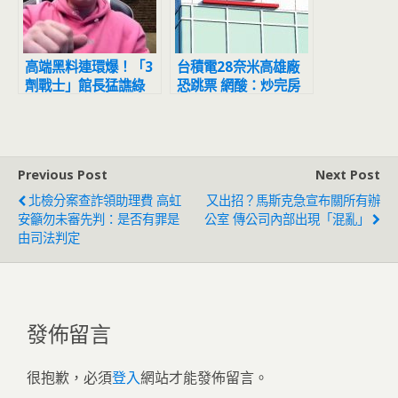
高端黑料連環爆！「3
台積電28奈米高雄廠
劑戰士」館長猛譙綠
恐跳票 網酸：炒完房
營：選舉死定了
價高割離席
Previous Post
Next Post
北檢分案查詐領助理費 高虹
又出招？馬斯克急宣布關所有辦
安籲勿未審先判：是否有罪是
公室 傳公司內部出現「混亂」
由司法判定
發佈留言
很抱歉，必須
登入
網站才能發佈留言。