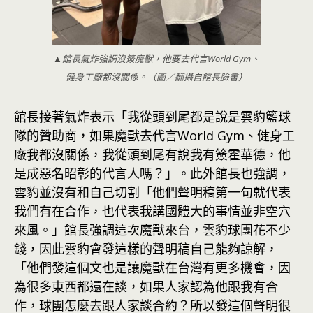
▲館長氣炸強調沒簽魔獸，他要去代言World Gym、
健身工廠都沒關係。（圖／翻攝自館長臉書）
館長接著氣炸表示「我從頭到尾都是說是雲豹籃球
隊的贊助商，如果魔獸去代言World Gym、健身工
廠我都沒關係，我從頭到尾有說我有簽霍華德，他
是成惡名昭彰的代言人嗎？」。此外館長也強調，
雲豹並沒有和自己切割「他們聲明稿第一句就代表
我們有在合作，也代表我講國體大的事情並非空穴
來風。」館長強調這次魔獸來台，雲豹球團花不少
錢，因此雲豹會發這樣的聲明稿自己能夠諒解，
「他們發這個文也是讓魔獸在台灣有更多機會，因
為很多東西都還在談，如果人家認為他跟我有合
作，球團怎麼去跟人家談合約？所以發這個聲明很