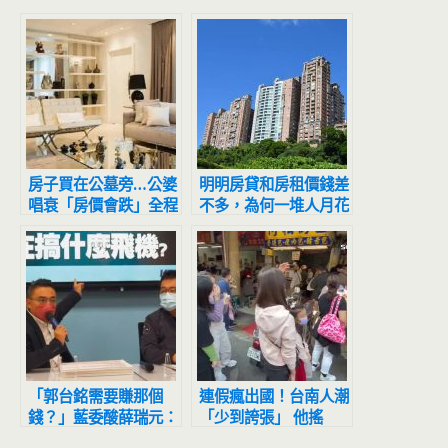
房子買在公墓旁…公婆
明明房貸和房租價錢差
唱衰「房價會跌」全程
不多，為何一堆人月花
擺臭臉 人妻怒噴：等
2萬租房不買房？過來
到都買不起
人曝關鍵原因，不只因
為頭期款
「郭台銘需要賺那個
連假瘋出國！台南人潮
錢？」藍委酸薛瑞元：
「少到誇張」 他搖
了不起的奇葩
頭：國旅被教訓了