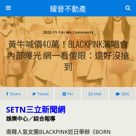
耀晉不動產
2022-11-14 • No Comments
黃牛喊價40萬！BLACKPINK演唱會
內部曝光 網一看傻眼：還好沒搶
到
Share
Tweet
Pin
Mail
SMS
SETN
三立新聞網
娛樂中心／綜合報導
南韓人氣女團BLACKPINK近日舉辦《BORN