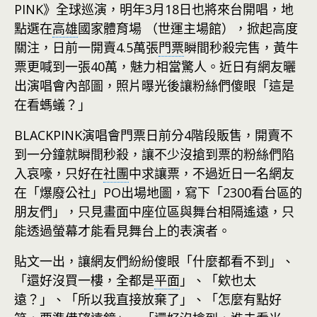
PINK》全球巡演，明年3月18日也將來台開唱，地
點選在
高雄
國家體育場 （世運主場館），掀起高度
關注，日前一開賣4.5萬張
門票
瞬間秒殺完售，黃牛
票更喊到一張40萬，魅力相當驚人。近日有網友曬
出演唱會內部圖，照片曝光後讓粉絲們傻眼「這是
在看螞蟻？」
BLACKPINK演唱會門票日前分4階段販售，開賣不
到一分鐘就瞬間秒殺，讓不少沒搶到票的粉絲們陷
入哀嚎，只好在
社團
中求讓票，不過近日一名網友
在「爆廢公社」PO出場地圖，寫下「2300看台區的
朋友們」，只見畫面中座位區與舞台相隔遙遠，只
能透過螢幕才能看見舞台上的表演者。
貼文一出，讓網友們紛紛傻眼「什麼都看不到」、
「還好沒買一樓，全都是
平面
」、「欸也太
遠？」、「所以我直接放棄了」、「怎麼有點好