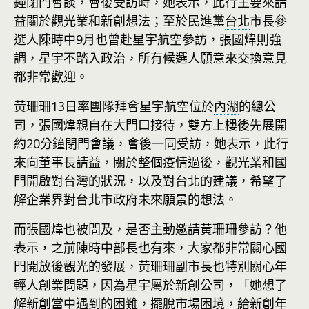
鐘閉門會談，會後受訪時，她表示，此行主要來請
益關於觀光業和新創想法；至於民進黨
台北
市長參
選人陳時中9月也曾赴星宇航空參訪，張國煒則強
調，星宇不踏入政治，所有候選人願意來交換意見
都非常歡迎。
黃珊珊13日率團隊拜會星宇航空位於
內湖
的總公
司，張國煒親自在大門口接待，雙方上樓後先展開
約20分鐘閉門會議，會後一同受訪，她表示，此行
來向董事長請益，關於整個疫情過後，觀光業和國
門開啟對台灣的狀況，以及對台北的建議，希望了
解企業界對
台北
市政府未來願景的想法。
而張國煒也被問及，是否主動邀請黃珊珊參訪？他
表示，之前陳時中部長也有來，大家都非常關心國
門開放後觀光的發展，黃珊珊副市長也特別關心年
輕人創業問題，因為星宇屬於新創公司，「她想了
解新創當中遇到的困難，擺脫市場困境，給新創年