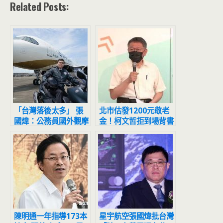
Related Posts:
「台灣落後太多」 張
北市估發1200元敬老
國煒：公務員國外觀摩
金！柯文哲拒到場背書
回來有什麼屁用
黃珊珊代打
陳明通一年指導173本
星宇航空張國煒批台灣