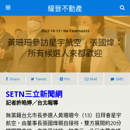
耀晉不動產
2022-10-13 • No Comments
黃珊珊參訪星宇航空 張國煒：
所有候選人來都歡迎
Share
Tweet
Pin
Mail
SMS
SETN
三立新聞網
記者許皓婷／台北報導
無黨籍
台北
市長參選人黃珊珊今（13）日拜會星宇
航空，由董事長張國煒親自接待，雙方展開約20分