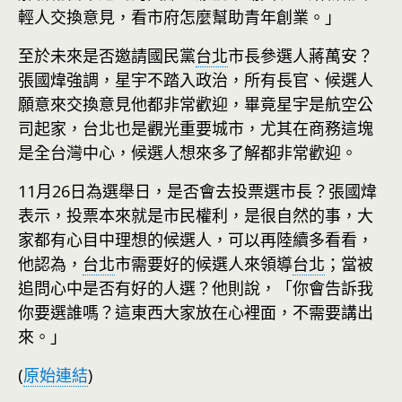
輕人交換意見，看市府怎麼幫助青年創業。」
至於未來是否邀請國民黨
台北
市長參選人蔣萬安？
張國煒強調，星宇不踏入政治，所有長官、候選人
願意來交換意見他都非常歡迎，畢竟星宇是航空公
司起家，台北也是觀光重要城市，尤其在商務這塊
是全台灣中心，候選人想來多了解都非常歡迎。
11月26日為選舉日，是否會去投票選市長？張國煒
表示，投票本來就是市民權利，是很自然的事，大
家都有心目中理想的候選人，可以再陸續多看看，
他認為，
台北
市需要好的候選人來領導
台北
；當被
追問心中是否有好的人選？他則說，「你會告訴我
你要選誰嗎？這東西大家放在心裡面，不需要講出
來。」
(
原始連結
)