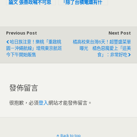
論文 張善政喊不可思
「除了台積電還有什
議：天文數字
麼」 機場建設嚴重落
後新加坡
Previous Post
Next Post
哈日族注意！樂桃「重啟桃
橘高校來台灣6天！超豐盛菜單
園－沖繩航線」增飛東京航班
曝光 橘色惡魔愛上「這美
今下午開始販售
食」：非常好吃
發佈留言
很抱歉，必須
登入
網站才能發佈留言。
Back to top