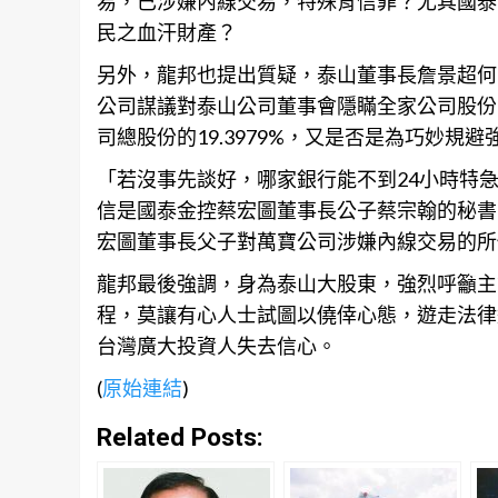
易，已涉嫌內線交易，特殊背信罪？尤其國泰
民之血汗財產？
另外，龍邦也提出質疑，泰山董事長詹景超何
公司謀議對泰山公司董事會隱瞞全家公司股份
司總股份的19.3979%，又是否是為巧妙規
「若沒事先談好，哪家銀行能不到24小時特
信是國泰金控蔡宏圖董事長公子蔡宗翰的秘書
宏圖董事長父子對萬寶公司
涉嫌
內線交易的所
龍邦最後強調，身為泰山大股東，強烈呼籲主
程，莫讓有心人士試圖以僥倖心態，遊走法律
台灣廣大投資人失去信心。
(
原始連結
)
Related Posts: