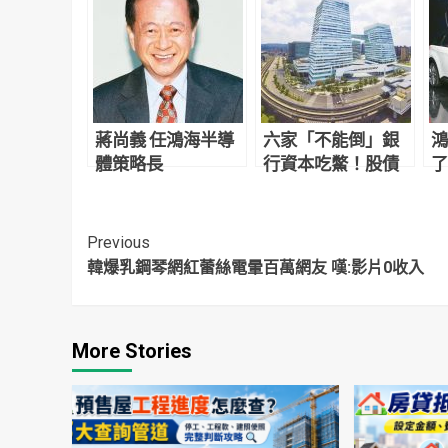
蔣尚義 任鴻海半導
六家「不能倒」銀
鴻
體策略長
行資本吃鱉！股債
了
市崩跌 僅這1家穩住
業
Continue
Previous
韓爆乳鋼琴網紅蕾絲電暈百萬網友 嘆:影片0收入
Reading
More Stories