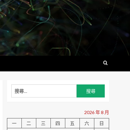
搜
尋
關
鍵
2026 年 8 月
字:
一
二
三
四
五
六
日