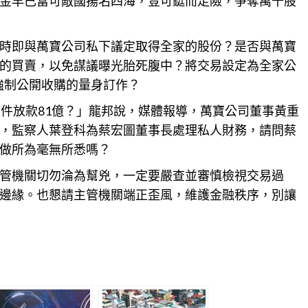
金早已富可敵國揚名四海，豈可鋌而走險，爭奪萬千股
時即與萬寶公司私下議定取得全家的股份？是否與萬寶
的買賣，以免謀議曝光胎死腹中？將交易設定為全家公
避強制公開收購的量身訂作？
急件放款81億？」龍邦說，媒體報導，萬寶公司董事黃重
，監察人葉登科為蔡宏圖董事長處理私人財務，請問蔡
做所為毫無所悉嗎？
管機關切勿淪為幫兇，一定要嚴查並審慎檢視交易過
邊緣。也懇請主管機關端正歪風，維護金融秩序，別讓