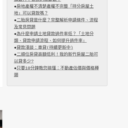
●
房地產權不清楚產權不完整「持分房屋土
地」可以貸款嗎？
●
二胎房貸是什麼？完整解析申請條件、流程
及常見問題
●
為什麼申請土地貸款過件率低？「土地分
類、貸款申請流程、如何提升過件率」
●
貸款淺談：車貸(持續更新中)
●
二順位房貸高額低利！我的新竹房屋二胎可
以貸多少?
●
只要10分鐘教您搞懂：不動產估價與價格種
類