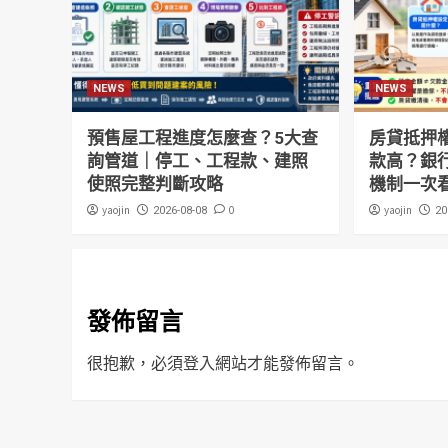
NEWS
NEWS
預售屋工程進度怎麼查？5大查
房貸抵押
詢管道｜停工、工程款、建照
款高？銀
使照完整判斷攻略
機制一次
yaojin
0
yaojin
2026-08-08
20
發佈留言
很抱歉，必須
登入
網站才能發佈留言。