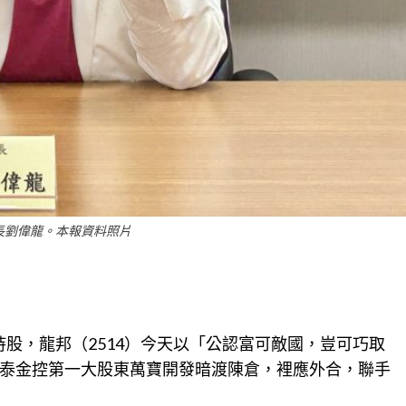
長劉偉龍。本報資料照片
）持股，龍邦（2514）今天以「公認富可敵國，豈可巧取
泰金控第一大股東萬寶開發暗渡陳倉，裡應外合，聯手