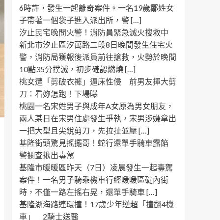
6時許，發生一起離奇案件。一名19歲鄒姓女
子帶著一個袋子進入派出所，警 […]
汐止民宅晚間火警！消防員緊急滅火搜救中
新北市汐止區汐萬路二段8日晚間發生住宅火
警，消防局獲報後派員前往搶救，火勢於晚間
10點35分撲滅，初步確認燃燒 […]
桃女遭「剪破衣褲」逼床性侵 前男友揮大剪
刀：看妳怎跑！下場曝
桃園一名宋姓男子與成年A女原為男女朋友，
兩人某日在宋男住處發生爭執，宋男涉嫌拿出
一把大型且尖銳剪刀，先拉扯並壓 […]
基隆街頭驚見搖擺哥！蛇行還單手騎車露餡
警攔查揪出毒駕
基隆市暖暖區昨天（7日）凌晨發生一起毒駕
案件！一名男子騎乘機車行經暖暖區碇內街
時，不僅一路左搖右晃，還單手騎車 […]
基隆湖海路連環撞！17歲少年逆超「撞翻4機
車」 2騎士送醫