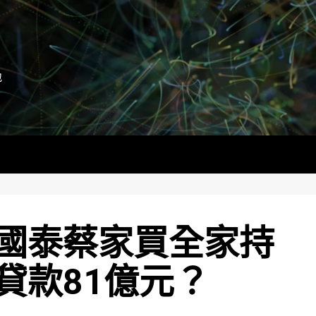
地
國泰蔡家買全家持
貸款81億元？