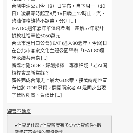
台灣中油公司今（8）日宣布，自下周一（10
日）凌晨零時起至8月16日晚上12時止，汽、
柴油價格維持不調整，分別 […]
IEAT80週年嘉年華溫馨登場 連續57年累計
捐款社福單位5060萬元
台北市進出口公會(IEAT)邁入80週年，今(8)日
在台北市客家文化主題公園舉辦「IEAT 80週
年永續共善嘉 […]
廣達才剛GDR、緯創接棒 專家釋疑「老AI開
槓桿會是新常態？」
廣達完成台灣史上最大GDR案，接著緯創也宣
布也將 GDR 募資。翻開兩家老 AI 是同步出現
了營收創高、負債比 […]
耀晉不動產
●
信貸是什麼?信貸額度有多少?信貸條件?揭
露銀行不會說的關鍵數字