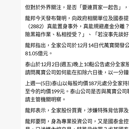
但對於外界關注，是否「要連買家一起告」，
龍邦今天發布聲明，向政府相關單位及國泰提
（2882）真能置身事外，真能規避產金分
險黑箱作業、私相授受？」、「若沒事先談好
龍邦指出，全家公司於12月14日代萬寶開發公告
81.05億元。
泰山於12月2日(週五)晚上10點公告處分全家股
請問萬寶公司如何能在扣除六日後，以一分鐘
上週一(5日)泰山以每股均價187元處分全家
至今的均價199元。泰山公司是否與萬寶公
請主管機關明察。
龍邦表示，全家股份買賣，涉嫌特殊背
信
罪及
龍邦要問，身為專業投資公司，又是國泰金控