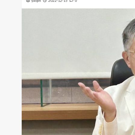
yaojin
2022-12-15
0