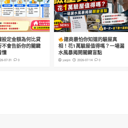
NEWS
權設定金額為何比貸
建商最怕你知道的驗屋真
行不會告訴你的關鍵
相！花1萬驗屋值得嗎？一場漏
看懂
水風暴揭開關鍵盲點
0
yaojin
0
26-07-31
2026-07-14