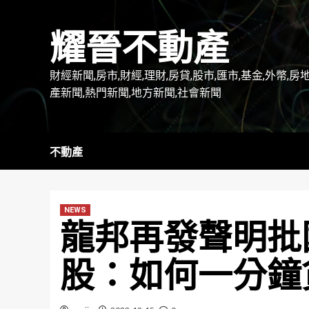
Skip
to
耀晉不動產
content
財經新聞,房市,財經,理財,房貸,股市,匯市,基金,外幣,房
產新聞,熱門新聞,地方新聞,社會新聞
不動產
NEWS
龍邦再發聲明批
股：如何一分鐘