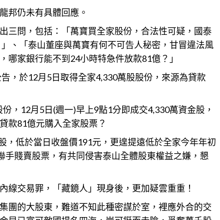
龍邦仍未有具體回應。
出三問，包括：「萬寶買全家股份，合法性可疑，國泰
離？」、「泰山董座與萬寶有何不可告人秘密，甘冒違法風
，哪家銀行能不到24小時特急件放款81億？」
，於12月5日取得全家4,330萬股股份，
來源為貸款
份，12月5日(週一)早上9點1分即成交4,330萬
資金
股，
貸款81億元購入全家股票？
持股，低於當日收盤價191元，更遑提遠低於全家今年年初
司聯手賤賣股票，有共同侵害泰山全體股東權益之嫌，懇
內線交易罪，「藏鏡人」現身後，更加疑雲重重！
集團的大股東，難道不知此種密謀於室，裡應外合的交