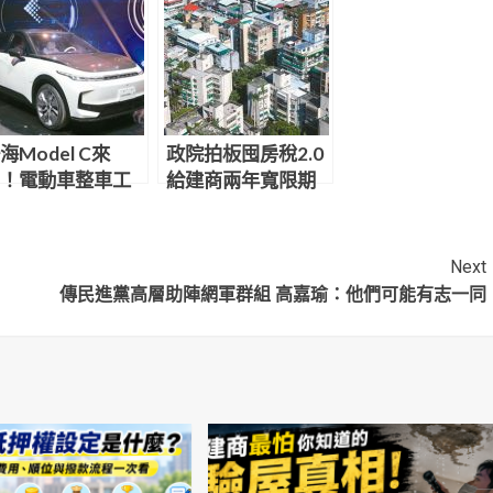
海Model C來
政院拍板囤房稅2.0
！電動車整車工
給建商兩年寬限期
 啟動
Next
傳民進黨高層助陣網軍群組 高嘉瑜：他們可能有志一同