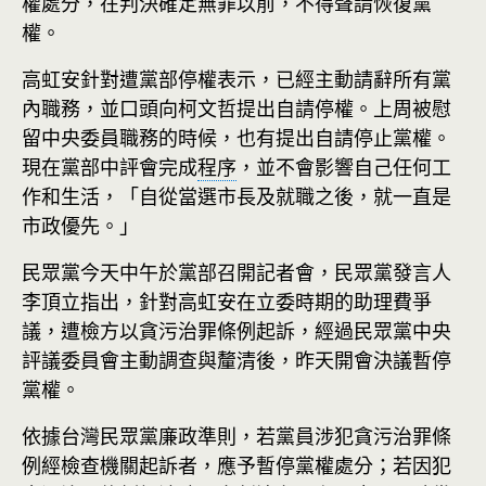
權處分，在判決確定無罪以前，不得聲請恢復黨
權。
高虹安針對遭黨部停權表示，已經主動請辭所有黨
內職務，並口頭向柯文哲提出自請停權。上周被慰
留中央委員職務的時候，也有提出自請停止黨權。
現在黨部中評會完成
程序
，並不會影響自己任何工
作和生活，「自從當選市長及就職之後，就一直是
市政優先。」
民眾黨今天中午於黨部召開記者會，民眾黨發言人
李頂立指出，針對高虹安在立委時期的助理費爭
議，遭檢方以貪污治罪條例起訴，經過民眾黨中央
評議委員會主動調查與釐清後，昨天開會決議暫停
黨權。
依據台灣民眾黨廉政準則，若黨員涉犯貪污治罪條
例經檢查機關起訴者，應予暫停黨權處分；若因犯