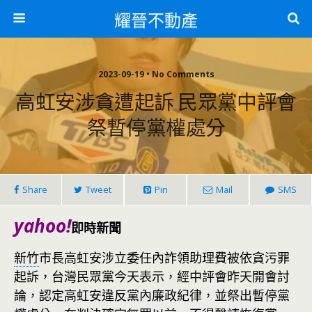
耀晉不動產
2023-09-19 • No Comments
高虹安涉貪遭起訴 民眾黨中評會
祭暫停黨權處分
Share
Tweet
Pin
Mail
SMS
yahoo!
即時新聞
新竹
市長高虹安涉立委任內詐領助理費被依貪污罪
起訴，台灣民眾黨今天表示，經中評會昨天開會討
論，認定高虹安違反黨內廉政紀律，並祭出暫停黨