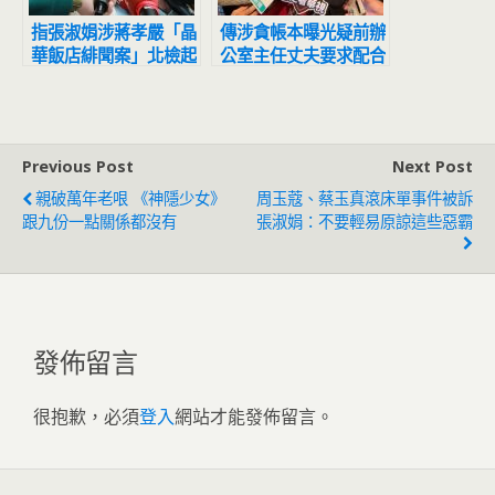
指張淑娟涉蔣孝嚴「晶
傳涉貪帳本曝光疑前辦
華飯店緋聞案」北檢起
公室主任丈夫要求配合
訴周玉蔻、蔡玉真
高虹安辦公室：有心人
意圖嫁禍北檢
Previous Post
Next Post
親破萬年老哏 《神隱少女》
周玉蔻、蔡玉真滾床單事件被訴
跟九份一點關係都沒有
張淑娟：不要輕易原諒這些惡霸
發佈留言
很抱歉，必須
登入
網站才能發佈留言。