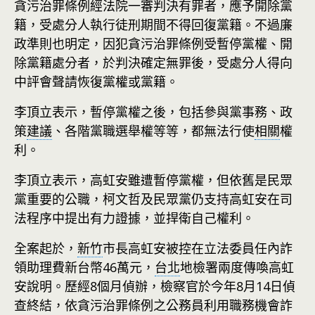
貪污治罪條例經法院一審判決有罪者，應予開除黨
籍，受處分人執行徒刑期間不得回復黨籍。不過廉
政準則也明定，因犯貪污治罪條例受暫停黨權、開
除黨籍處分者，於判決確定無罪後，受處分人得向
中評會聲請恢復黨權或黨籍。
李頂立表示，暫停黨權之後，包括參與黨事務、政
策
建議
、各階黨職選舉權等等，都無法行使
相關
權
利。
李頂立表示，高虹安雖遭暫停黨權，但依舊是民眾
黨重要的公職，柯文哲及民眾黨仍支持高虹安在司
法程序中提出有力證據，並捍衛自己權利。
全案起於，
新竹
市長高虹安被控在立法委員任內詐
領助理費新台幣46萬元，
台北
地檢署兩度傳喚高虹
安說明。歷經8個月偵辦，檢察官於今年8月14日偵
查終結，依貪污治罪條例之公務員利用職務機會詐